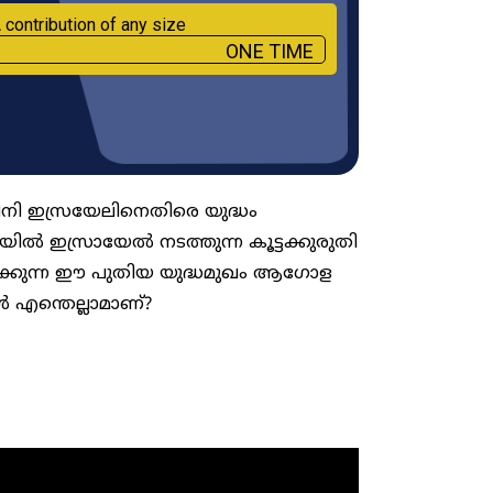
 contribution of any size
ONE TIME
ി ഇസ്രയേലിനെതിരെ യുദ്ധം
ഗാസയിൽ ഇസ്രായേൽ നടത്തുന്ന കൂട്ടക്കുരുതി
രിക്കുന്ന ഈ പുതിയ യുദ്ധമുഖം ആ​ഗോള
 എന്തെല്ലാമാണ്?