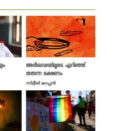
ും
അള്‍ഖഢയിലൂടെ എറിഞ്ഞ്
തരുന്ന ഭക്ഷണം
സിദ്ദീഖ് കാപ്പൻ