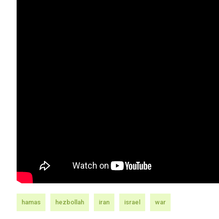
hamas
hezbollah
iran
israel
war