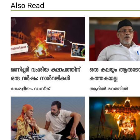
Also Read
മണിപ്പൂർ വംശീയ കലാപത്തിന്
ഒരു കലയും ആരുടേയ
ഒരു വർഷം: നാൾവഴികൾ
കുത്തകയല്ല
കേരളീയം ഡസ്ക്
ആദിൽ മഠത്തിൽ