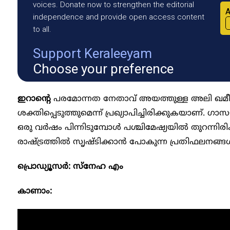
voices. Donate now to strengthen the editorial
A
independence and provide open access content
to all.
Support Keraleeyam
Choose your preference
ഇറാന്റെ
പരമോന്നത നേതാവ് അയത്തുള്ള അലി ഖമീന
ശക്തിപ്പെടുത്തുമെന്ന് പ്രഖ്യാപിച്ചിരിക്കുകയാണ്. 
ഒരു വർഷം പിന്നിടുമ്പോൾ പശ്ചിമേഷ്യയിൽ തുറന്നി
രാഷ്ട്രത്തിൽ സൃഷ്ടിക്കാൻ പോകുന്ന പ്രതിഫലനങ്ങൾ
പ്രൊഡ്യൂസർ: സ്നേഹ എം
കാണാം: