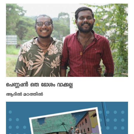
പെണ്ണപ്പൻ ഒരു മോശം വാക്കല്ല
ആദിൽ മഠത്തിൽ