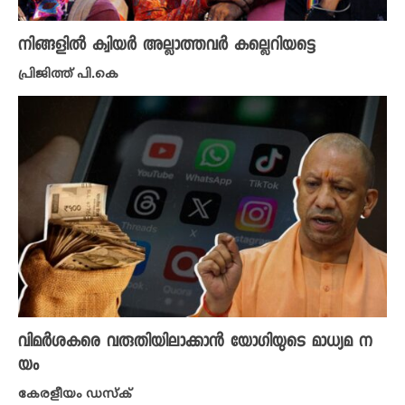
നിങ്ങളിൽ ക്വിയർ അല്ലാത്തവർ കല്ലെറിയട്ടെ
പ്രിജിത്ത് പി.കെ
വിമർശകരെ വരുതിയിലാക്കാൻ യോ​ഗിയുടെ മാധ്യമ ന
യം
കേരളീയം ഡസ്ക്