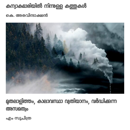
കന്യാകുമാരിയിൽ നിന്നുള്ള കത്തുകൾ
കെ. അരവിന്ദാക്ഷൻ
മുതലാളിത്തം, കാലാവസ്ഥാ വ്യതിയാനം, വർദ്ധിക്കുന്ന
അസമത്വം
എം സുചിത്ര