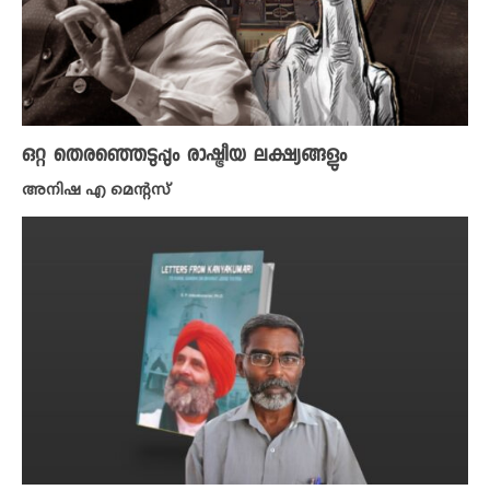
ഒറ്റ തെരഞ്ഞെടുപ്പും രാഷ്ട്രീയ ലക്ഷ്യങ്ങളും
അനിഷ എ മെന്റസ്