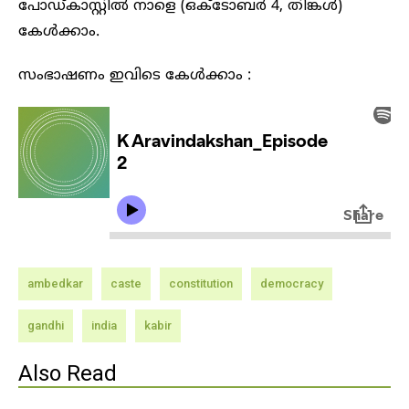
പോഡ്കാസ്റ്റിൽ നാളെ (ഒക്ടോബർ 4, തിങ്കൾ)
കേൾക്കാം.
സംഭാഷണം ഇവിടെ കേൾക്കാം :
ambedkar
caste
constitution
democracy
gandhi
india
kabir
Also Read