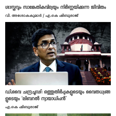
ശാസ്ത്രവും സാങ്കേതികവിദ്യയും നിർണ്ണയിക്കുന്ന ജീവിതം
വി. അശോകകുമാർ / എ.കെ ഷിബുരാജ്
ഡി.വൈ ചന്ദ്രചൂഢ്: ഒത്തുതീർപ്പുകളുടെയും വൈരുധ്യങ്ങ
ളുടെയും ‘ലിബറൽ ന്യായാധിപൻ’
എ.കെ ഷിബുരാജ്