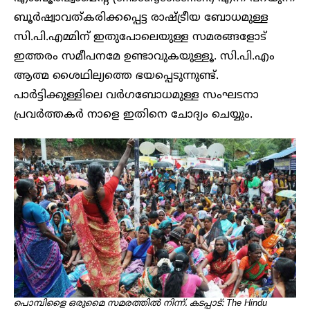
ബൂർഷ്വാവത്കരിക്കപ്പെട്ട രാഷ്ട്രീയ ബോധമുള്ള
സി.പി.എമ്മിന് ഇതുപോലെയുള്ള സമരങ്ങളോട്
ഇത്തരം സമീപനമേ ഉണ്ടാവുകയുള്ളൂ. സി.പി.എം
ആത്മ ശൈഥില്യത്തെ ഭയപ്പെടുന്നുണ്ട്.
പാർട്ടിക്കുള്ളിലെ വർഗബോധമുള്ള സംഘടനാ
പ്രവർത്തകർ നാളെ ഇതിനെ ചോദ്യം ചെയ്യും.
പൊമ്പിളൈ ഒരുമൈ സമരത്തിൽ നിന്ന്. കടപ്പാട്: The Hindu