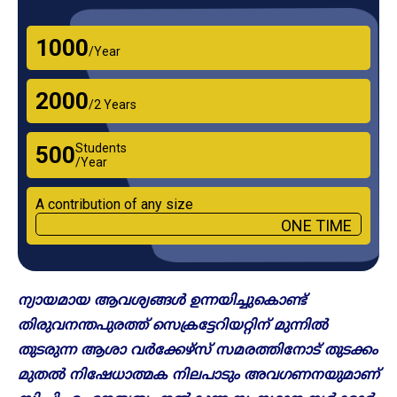
₹1000
/Year
₹2000
/2 Years
Students
₹500
/Year
A contribution of any size
ONE TIME
ന്യായമായ ആവശ്യങ്ങൾ ഉന്നയിച്ചുകൊണ്ട്
തിരുവനന്തപുരത്ത് സെക്രട്ടേറിയറ്റിന് മുന്നിൽ
തുടരുന്ന ആശാ വർക്കേഴ്സ് സമരത്തിനോട് തുടക്കം
മുതൽ നിഷേധാത്മക നിലപാടും അവ​ഗണനയുമാണ്