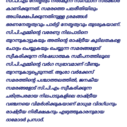
സി.പി.എം നേതൃത്വം നൽകുന്ന സംസ്ഥാന സർക്കാർ
കാണിക്കുന്നത്. സമരത്തെ പലരീതിയിലും
അധിക്ഷേപിക്കുന്നതിനുള്ള ശ്രമങ്ങൾ
ഭരണനേതൃത്വവും പാർട്ടി നേതൃത്വവും തുടരുകയാണ്.
സി.പി.എമ്മിന്റെ വരേണ്യ നിലപാടിനെ
തുറന്നുകാട്ടുകയും അതിന്റെ രാഷ്ട്രീയ കുടിലതകളെ
ചോദ്യം ചെയ്യുകയും ചെയ്യുന്ന സമരങ്ങളോട്
സ്വീകരിക്കുന്ന നിഷേധാത്മക സമീപനത്തിലൂടെ
സി.പി.എമ്മിന്റെ വർ​ഗ സ്വഭാവമാണ് വീണ്ടും
തുറന്നുകാട്ടപ്പെടുന്നത്. ആശാ വർക്കേസ്
സമരത്തിന്റെ പശ്ചാത്തലത്തിൽ, ജനകീയ
സമരങ്ങളോട് സി.പി.എം സ്വീകരിക്കുന്ന
ചരിത്രപരമായ നിലപാടുകളിലെ രാഷ്ട്രീയ
വഞ്ചനയെ വിമർശിക്കുകയാണ് മാധ്യമ വിദഗ്ധനും
രാഷ്ട്രീയ നിരീക്ഷകനും എഴുത്തുകാരനുമായ
ദാമോദർ പ്രസാദ്.