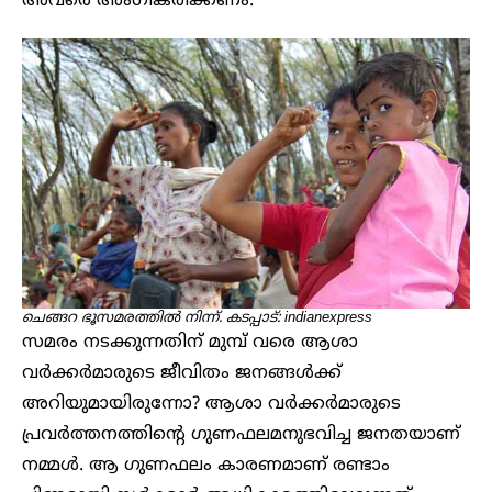
അവരെ അംഗീകരിക്കണം.
ചെങ്ങറ ഭൂസമരത്തിൽ നിന്ന്. കടപ്പാട്: indianexpress
സമരം നടക്കുന്നതിന് മുമ്പ് വരെ ആശാ
വർക്കർമാരുടെ ജീവിതം ജനങ്ങൾക്ക്
അറിയുമായിരുന്നോ? ആശാ വർക്കർമാരുടെ
പ്രവർത്തനത്തിന്റെ ഗുണഫലമനുഭവിച്ച ജനതയാണ്
നമ്മൾ. ആ ഗുണഫലം കാരണമാണ് രണ്ടാം