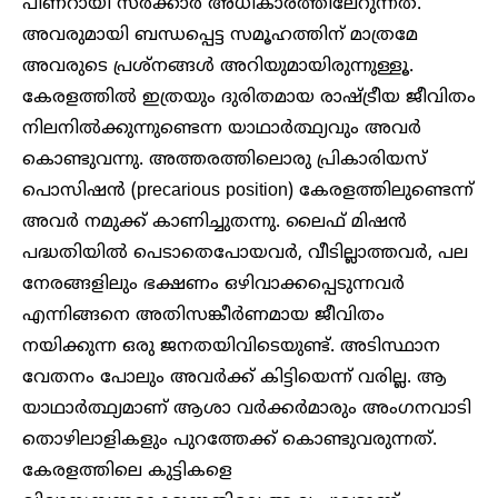
പിണറായി സർക്കാർ അധികാരത്തിലേറുന്നത്.
അവരുമായി ബന്ധപ്പെട്ട സമൂഹത്തിന് മാത്രമേ
അവരുടെ പ്രശ്നങ്ങൾ അറിയുമായിരുന്നുള്ളൂ.
കേരളത്തിൽ ഇത്രയും ദുരിതമായ രാഷ്ട്രീയ ജീവിതം
നിലനിൽക്കുന്നുണ്ടെന്ന യാഥാർത്ഥ്യവും അവർ
കൊണ്ടുവന്നു. അത്തരത്തിലൊരു പ്രികാരിയസ്
പൊസിഷൻ (precarious position) കേരളത്തിലുണ്ടെന്ന്
അവർ നമുക്ക് കാണിച്ചുതന്നു. ലൈഫ് മിഷൻ
പദ്ധതിയിൽ പെടാതെപോയവർ, വീടില്ലാത്തവർ, പല
നേരങ്ങളിലും ഭക്ഷണം ഒഴിവാക്കപ്പെടുന്നവർ
എന്നിങ്ങനെ അതിസങ്കീർണമായ ജീവിതം
നയിക്കുന്ന ഒരു ജനതയിവിടെയുണ്ട്. അടിസ്ഥാന
വേതനം പോലും അവർക്ക് കിട്ടിയെന്ന് വരില്ല. ആ
യാഥാർത്ഥ്യമാണ് ആശാ വർക്കർമാരും അംഗനവാടി
തൊഴിലാളികളും പുറത്തേക്ക് കൊണ്ടുവരുന്നത്.
കേരളത്തിലെ കുട്ടികളെ