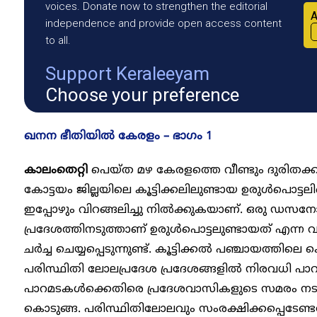
voices. Donate now to strengthen the editorial
A
independence and provide open access content
to all.
Support Keraleeyam
Choose your preference
ഖനന ഭീതിയിൽ കേരളം – ഭാ​ഗം 1
കാലംതെറ്റി
പെയ്ത മഴ കേരളത്തെ വീണ്ടും ദുരിതക്കയത്ത
കോട്ടയം ജില്ലയിലെ കൂട്ടിക്കലിലുണ്ടായ ഉരുൾപൊട്ടലിന്
ഇപ്പോഴും വിറങ്ങലിച്ചു നിൽക്കുകയാണ്. ഒരു ഡസനോ
പ്രദേശത്തിനടുത്താണ് ഉരുൾപൊട്ടലുണ്ടായത് എന്ന 
ചർച്ച ചെയ്യപ്പെടുന്നുണ്ട്. കൂട്ടിക്കൽ പഞ്ചായത്തിലെ
പരിസ്ഥിതി ലോലപ്രദേശ പ്രദേശങ്ങളിൽ നിരവധി പാറമ
പാറമടകൾക്കെതിരെ പ്രദേശവാസികളുടെ സമരം നടന്നി
കൊടുങ്ങ. പരിസ്ഥിതിലോലവും സംരക്ഷിക്കപ്പെടേണ