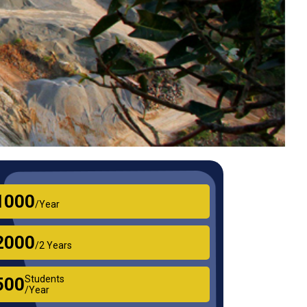
₹1000
/Year
₹2000
/2 Years
Students
₹500
/Year