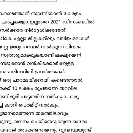
 കണ്ടെത്താൻ തുടങ്ങിയാൽ കേരളം
ങളോ ചർച്ചകളോ ഇല്ലാതെ 2021 ഡിസംബറിൽ
്കാർ നിർദ്ദേശിക്കുന്നത്.
ൊഴികെ എല്ലാ ജില്ലകളിലും വലിയ മലകൾ
വന്യൂ ഉദ്യോഗസ്ഥർ നൽകുന്ന വിവരം.
താര്യമാക്കുകയാണ് ലക്ഷ്യമെന്ന്
െടുക്കാൻ വൻകിടക്കാർക്കുള്ള
നം പരിസ്ഥിതി പ്രവർത്തകർ
ണ് ഒരു പാറമടയ്ക്കായി കണ്ടെത്താൻ
ത്തേക്ക് 10 ലക്ഷം രൂപയാണ് തറവില
ാണ് ഭൂമി പാട്ടത്തിന് നൽകുക. ഒരു
 ക്വാറി പെർമിറ്റ് നൽകും.
ുമാനമെത്തുന്ന തരത്തിലാവും
യുന്നു. ഖനനം ചെയ്‌തെടുക്കുന്ന ഓരോ
ീനിയറേജ് അടക്കണമെന്നും വ്യവസ്ഥയുണ്ട്.