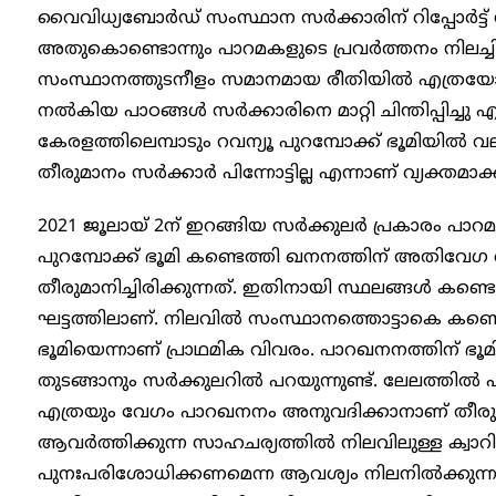
വൈവിധ്യബോർഡ് സംസ്ഥാന സർക്കാരിന് റിപ്പോർട്ട് നൽ
അതുകൊണ്ടൊന്നും പാറമകളുടെ പ്രവർത്തനം നിലച്ചില്ല. ക
സംസ്ഥാനത്തുടനീളം സമാനമായ രീതിയിൽ എത്രയോ 
നൽകിയ പാഠങ്ങൾ സർക്കാരിനെ മാറ്റി ചിന്തിപ്പിച്ചു എ
കേരളത്തിലെമ്പാടും റവന്യൂ പുറമ്പോക്ക് ഭൂമിയി
തീരുമാനം സർക്കാർ പിന്നോട്ടില്ല എന്നാണ് വ്യക്തമാക്ക
2021 ജൂലായ് 2ന് ഇറങ്ങിയ സർക്കുലർ പ്രകാരം പാ
പുറമ്പോക്ക് ഭൂമി കണ്ടെത്തി ഖനനത്തിന് അതി
തീരുമാനിച്ചിരിക്കുന്നത്. ഇതിനായി സ്ഥലങ്ങൾ ക
ഘട്ടത്തിലാണ്. നിലവിൽ സംസ്ഥാനത്തൊട്ടാകെ കണ്ട
ഭൂമിയെന്നാണ് പ്രാഥമിക വിവരം. പാറഖനനത്തിന് ഭൂ
തുടങ്ങാനും സർക്കുലറിൽ പറയുന്നുണ്ട്. ലേലത്തിൽ
എത്രയും വേ​ഗം പാറഖനനം അനുവദിക്കാനാണ് തീര
ആവർത്തിക്കുന്ന സാഹചര്യത്തിൽ നിലവിലുള്ള ക്വാറ
പുനഃപരിശോധിക്കണമെന്ന ആവശ്യം നിലനിൽക്കുന്ന