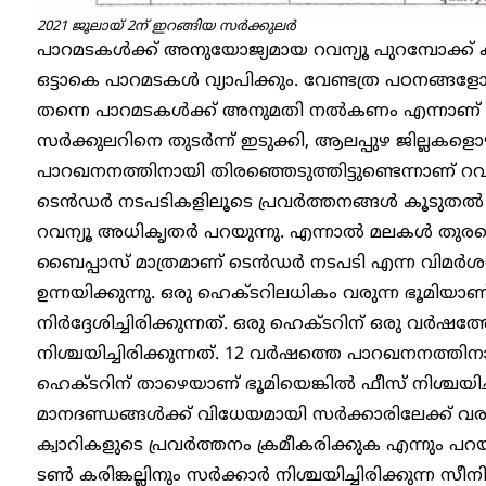
2021 ജൂലായ് 2ന് ഇറങ്ങിയ സർക്കുലർ
പാറമടകൾക്ക് അനുയോജ്യമായ റവന്യൂ പുറമ്പോക്ക്
ഒട്ടാകെ പാറമടകൾ വ്യാപിക്കും. വേണ്ടത്ര പഠനങ്
തന്നെ പാറമടകൾക്ക് അനുമതി നൽകണം എന്നാണ് സർക
സർക്കുലറിനെ തുടർന്ന് ഇടുക്കി, ആലപ്പുഴ ജില്ലകള
പാറഖനനത്തിനായി തിരഞ്ഞെടുത്തിട്ടുണ്ടെന്നാണ് റ
ടെൻഡർ നടപടികളിലൂടെ പ്രവർത്തനങ്ങൾ കൂടുതൽ സു
റവന്യൂ അധികൃതർ പറയുന്നു. എന്നാൽ മലകൾ തുരന്ന
ബൈപ്പാസ് മാത്രമാണ് ടെൻഡർ നടപടി എന്ന വിമർശ
ഉന്നയിക്കുന്നു. ഒരു ഹെക്ടറിലധികം വരുന്ന ഭൂമിയാ
നിർദ്ദേശിച്ചിരിക്കുന്നത്. ഒരു ഹെക്ടറിന് ഒരു വർഷ
നിശ്ചയിച്ചിരിക്കുന്നത്. 12 വർഷത്തെ പാറഖനനത്തിന
ഹെക്ടറിന് താഴെയാണ് ഭൂമിയെങ്കിൽ ഫീസ് നിശ്ചയിച്ച്
മാനദണ്ഡങ്ങൾക്ക് വിധേയമായി സർക്കാരിലേക്ക് വര
ക്വാറികളുടെ പ്രവർത്തനം ക്രമീകരിക്കുക എന്നും പറ
ടൺ കരിങ്കല്ലിനും സർക്കാർ നിശ്ചയിച്ചിരിക്കുന്ന സ