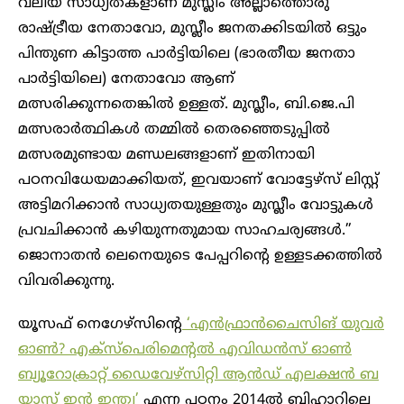
വലിയ സാധ്യതകളാണ് മുസ്ലീം അല്ലാത്തൊരു
രാഷ്ട്രീയ നേതാവോ, മുസ്ലീം ജനതക്കിടയിൽ ഒട്ടും
പിന്തുണ കിട്ടാത്ത പാർട്ടിയിലെ (ഭാരതീയ ജനതാ
പാർട്ടിയിലെ) നേതാവോ ആണ്
മത്സരിക്കുന്നതെങ്കിൽ ഉള്ളത്. മുസ്ലീം, ബി.ജെ.പി
മത്സരാർത്ഥികൾ തമ്മിൽ തെരഞ്ഞെടുപ്പിൽ
മത്സരമുണ്ടായ മണ്ഡലങ്ങളാണ് ഇതിനായി
പഠനവിധേയമാക്കിയത്, ഇവയാണ് വോട്ടേഴ്‌സ് ലിസ്റ്റ്
അട്ടിമറിക്കാൻ സാധ്യതയുള്ളതും മുസ്ലീം വോട്ടുകൾ
പ്രവചിക്കാൻ കഴിയുന്നതുമായ സാഹചര്യങ്ങൾ.”
ജൊനാതൻ ലെനെയുടെ പേപ്പറിന്റെ ഉള്ളടക്കത്തിൽ
വിവരിക്കുന്നു.
യൂസഫ് നെഗേഴ്‌സിന്റെ
‘എൻഫ്രാൻചൈസിങ് യുവർ
ഓൺ? എക്‌സ്‌പെരിമെന്റൽ എവിഡൻസ് ഓൺ
ബ്യൂറോക്രാറ്റ് ഡൈവേഴ്‌സിറ്റി ആൻഡ് എലക്ഷൻ ബ
യാസ് ഇൻ ഇന്ത്യ’
എന്ന പഠനം 2014ൽ ബിഹാറിലെ