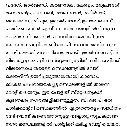
പ്രദേശ്, ജാർഖണ്ഡ്, കർണാടക, കേരളം, മധ്യപ്രദേശ്,
മഹാരാഷ്ട്ര, പഞ്ചാബ്, രാജസ്ഥാൻ, തമിഴ്‌നാട്,
തെലങ്കാന, ത്രിപുര, ഉത്തർപ്രദേശ്, ഉത്തരാഖണ്ഡ്,
പശ്ചിമബംഗാൾ എന്നീ സംസ്ഥാനങ്ങളിൽനിന്നുള്ള
ലഭ്യമായ വിവരങ്ങൾ പഠനവിധേയമാക്കി. ഈ
സംസ്ഥാനങ്ങളിലെ ബി.ജെ.പി സ്ഥാനാർത്ഥികളുടെ
വോട്ട് ഷെയർ പഠനവിധേയമാക്കി. ഉയർന്ന വോട്ടിങ്
നിരക്കുള്ള പോളിങ് സ്‌റ്റേഷനുകളിൽ, ബി.ജെ.പിക്ക്
വിജയസാധ്യതയുള്ള മണ്ഡലങ്ങളിൽ വോട്ട്
ഷെയറിൽ ഉയർച്ചയുണ്ടായതായി കാണാം.
ബി.ജെ.പി പരാജയപ്പെട്ട മണ്ഡലങ്ങളിൽ താഴ്ന്ന
വോട്ട് ഷെയറും. ഈ പോളിങ് സ്‌റ്റേഷനുകൾ
കൂടുതലും ന​ഗരങ്ങളിലാണുള്ളത്. ബി.ജെ.പി ഒരു
പാർലമെന്ററി മണ്ഡലത്തിൽ എത്രത്തോളം സ്വാധീനം
നേടിയെന്ന് കണ്ടെത്താനുള്ള നല്ലൊരു സൂചകമാണ്
ന​ഗര മണ്ഡലങ്ങളിൽ പാർട്ടിക്ക് ലഭിച്ച വോട്ട് ഷെയർ,