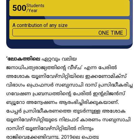
Students
₹500
/Year
A contribution of any size
ONE TIME
‘ലോകത്തിലെ
ഏറ്റവും വലിയ
ജനാധിപത്യരാജ്യത്തിന്റെ വീഴ്ച’ എന്ന പേരിൽ
അശോക യൂണിവേഴ്‌സിറ്റിയിലെ ഇക്കണോമിക്‌സ്
വിഭാഗം പ്രൊഫസർ സബ്യസാചി ദാസ് പ്രസിദ്ധീകരിച്ച
ഗവേഷണ പ്രബന്ധത്തിന്റെ പേരിൽ ഇന്റലിജൻസ്
ബ്യൂറോ അന്വേഷണം ആരംഭിച്ചിരിക്കുകയാണ്.
പേപ്പർ പ്രസിദ്ധീകരണത്തെ തുടർന്നുള്ള അശോക
യൂണിവേഴ്‌സിറ്റിയുടെ നിലപാട് കാരണം സബ്യസാചി
ദാസിന് യൂണിവേഴ്‌സിറ്റിയിൽ നിന്നും
രാജിവെക്കേണ്ടിവന്നു. 2019ലെ പൊതു