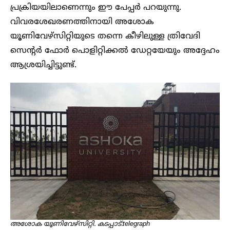
പ്രക്രിയയിലാണെന്നും ഈ പേപ്പർ പറയുന്നു.
വിവരശേഖരണത്തിനായി അശോക
യൂണിവേഴ്‌സിറ്റിയുടെ തന്നെ കീഴിലുള്ള ത്രിവേദി
സെന്റർ ഫോർ പൊളിറ്റിക്കൽ ഡേറ്റയേയും അദ്ദേഹം
ആശ്രയിച്ചിട്ടുണ്ട്.
അശോക യൂണിവേഴ്സിറ്റി. കടപ്പാട്:telegraph