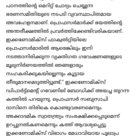
പഠനത്തിന്റെ മെറിറ്റ് ചോദ്യം ചെയ്യുന്ന
ഭരണസമിതിയുടെ നടപടി വ്യവസ്ഥാപിതമായ
അവഹേളനമാണ്. പ്രൊഫസർമാർക്ക് ഭയത്തിന്റെ
അന്തരീക്ഷത്തിൽ പ്രവർത്തിക്കേണ്ടിവരികയാണ്.
ഇക്കണോമിക്‌സ് ഫാക്വൽറ്റിയിലെ
പ്രൊഫസർമാരിൽ ആരെങ്കിലും ഇനി
നടത്താനിരിക്കുന്ന വ്യക്തിഗത ഗവേഷണങ്ങളുടെ
മൂല്യനിർണയത്തിൽ ഞങ്ങളാരും
സഹകരിക്കുകയില്ലെന്നും കൂട്ടായ
തീരുമാനമെടുത്തിട്ടുണ്ട്.” ഇക്കണോമിക്‌സ്
ഡിപാർട്ട്‌മെന്റ് ഗവേണിങ് ബോഡിക്ക് അയച്ച തുറന്ന
കത്തിൽ പറയുന്നു. പ്രൊഫസർ സബ്യസാചി
ദാസിനെ തിരികെ കൊണ്ടുവരണമെന്നും
അക്കാദമിക സ്വാതന്ത്ര്യം സംരക്ഷിക്കപ്പെടുമെന്ന്
ഉറപ്പുനൽകണമെന്നും കത്ത് ആവശ്യപ്പെട്ടു.
ഇക്കണോമിക്‌സ് വിഭാഗം മേധാവിയായ പുലാപ്ര