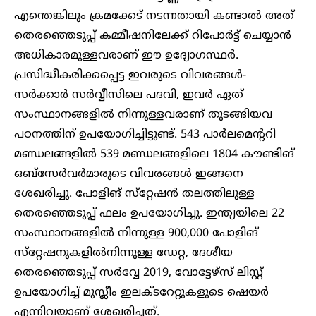
എന്തെങ്കിലും ക്രമക്കേട് നടന്നതായി കണ്ടാൽ അത്
തെരഞ്ഞെടുപ്പ് കമ്മീഷനിലേക്ക് റിപോർട്ട് ചെയ്യാൻ
അധികാരമുള്ളവരാണ് ഈ ഉദ്യോഗസ്ഥർ.
പ്രസിദ്ധീകരിക്കപ്പെട്ട ഇവരുടെ വിവരങ്ങൾ-
സർക്കാർ സർവ്വീസിലെ പദവി, ഇവർ ഏത്
സംസ്ഥാനങ്ങളിൽ നിന്നുള്ളവരാണ് തുടങ്ങിയവ
പഠനത്തിന് ഉപയോഗിച്ചിട്ടുണ്ട്. 543 പാർലമെന്ററി
മണ്ഡലങ്ങളിൽ 539 മണ്ഡലങ്ങളിലെ 1804 കൗണ്ടിങ്
ഒബ്‌സേർവർമാരുടെ വിവരങ്ങൾ ഇങ്ങനെ
ശേഖരിച്ചു. പോളിങ് സ്‌റ്റേഷൻ തലത്തിലുള്ള
തെരഞ്ഞെടുപ്പ് ഫലം ഉപയോഗിച്ചു. ഇന്ത്യയിലെ 22
സംസ്ഥാനങ്ങളിൽ നിന്നുള്ള 900,000 പോളിങ്
സ്‌റ്റേഷനുകളിൽനിന്നുള്ള ഡേറ്റ, ദേശീയ
തെരഞ്ഞെടുപ്പ് സർവ്വേ 2019, വോട്ടേഴ്‌സ് ലിസ്റ്റ്
ഉപയോഗിച്ച് മുസ്ലീം ഇലക്ടറേറ്റുകളുടെ ഷെയർ
എന്നിവയാണ് ശേഖരിച്ചത്.