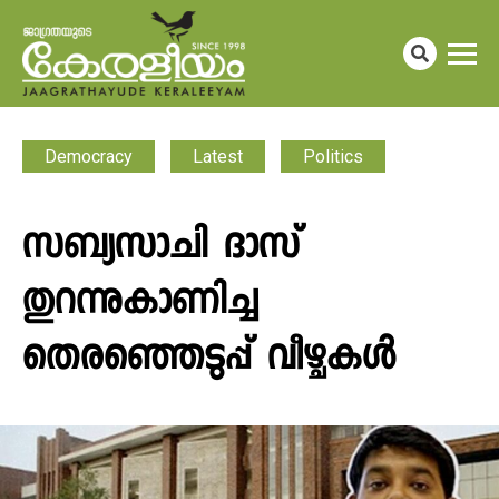
Democracy
Latest
Politics
സബ്യസാചി ദാസ്
തുറന്നുകാണിച്ച
തെരഞ്ഞെടുപ്പ് വീഴ്ചകൾ