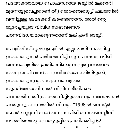
പ്രയോക്താവായ പ്രൊഫസറായ ജസ്റ്റിൻ മക്ക്രാറി
മുന്നോട്ടുവെച്ചതാണിത്.) തെരഞ്ഞെടുപ്പ് ഫലത്തിൽ
വന്നിട്ടുള്ള ക്രമക്കേട് കണ്ടെത്താൻ, അതിന്റെ
തുടർച്ചയുടെ വിവിധ സ്വഭാവങ്ങൾ
പഠനവിധേയമാക്കുന്നതാണ് മക് ക്രറി ടെസ്റ്റ്.
പോളിങ് സ്‌റ്റേഷനുകളിൽ എല്ലാമായി സംഭവിച്ച
ക്രമക്കേടുകൾ പരിശോധിച്ച് ന്യൂനപക്ഷ വോട്ടിങ്
ജനസംഖ്യയിൽ പ്രതിഫലിക്കുന്ന വ്യത്യാസങ്ങൾ
സബ്യസാചി ദാസ് പഠനവിധേയമാക്കിയിട്ടുണ്ട്.
ക്രമക്കേടുകളുടെ സ്വഭാവം വളരെ
സൂക്ഷ്മമായതിനാൽ വിവിധ രീതികൾ
പഠനത്തിനായി ഉപയോഗിച്ചിട്ടുണ്ടെന്നും ഗവേഷകൻ
പറയുന്നു. പഠനത്തിൽ നിന്നും: “1996ൽ സെന്റർ
ഫോർ ദ സ്റ്റഡി ഓഫ് ഡെവലപിങ് സൊസൈറ്റീസ്
നടത്തിയൊരു വോട്ടെടുപ്പിൽ പ്രതികരിച്ച 62