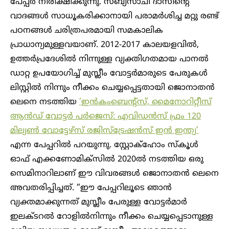
പേപ്പർ നിരീക്ഷിക്കുന്നു. സബ്യസാചി ദാസിന്റെ
വാദങ്ങൾ സാധൂകരിക്കാനായി പരാമർശിച്ച മറ്റു രണ്ട്
പഠനങ്ങൾ ചരിത്രപരമായി സമകാലിക
പ്രാധാന്യമുള്ളവയാണ്. 2012-2017 കാലയളവിൽ,
ഉത്തർപ്രദേശിൽ നിന്നുള്ള വ്യക്തിഗതമായ പാനൽ
ഡാറ്റ ഉപയോഗിച്ച് മുസ്ലീം വോട്ടർമാരുടെ പേരുകൾ
ലിസ്റ്റിൽ നിന്നും നീക്കം ചെയ്യപ്പെട്ടതായി ജൊനാതൻ
ലെനെ നടത്തിയ
‘ഇൻകംബെന്റ്‌സ്, മൈനോറിറ്റീസ്
ആൻഡ് വോട്ടർ പർജെസ്: എവിഡൻസ് ഫ്രം 120
മില്യൺ വോട്ടേഴ്‌സ് രജിസ്‌ട്രേഷൻസ് ഇൻ ഇന്ത്യ’
എന്ന പേപ്പറിൽ പറയുന്നു. സ്റ്റോക്‌ഹോം സ്‌കൂൾ
ഓഫ് എക്കണോമിക്‌സിൽ 2020ൽ നടത്തിയ ഒരു
സെമിനാറിലാണ് ഈ വിവരങ്ങൾ ജൊനാതൻ ലെനെ
അവതരിപ്പിച്ചത്. “ഈ പേപ്പറിലൂടെ ഞാൻ
വ്യക്തമാക്കുന്നത് മുസ്ലീം പേരുള്ള വോട്ടർമാർ
ഇലക്ടറൽ റോളിൽനിന്നും നീക്കം ചെയ്യപ്പെടാനുള്ള