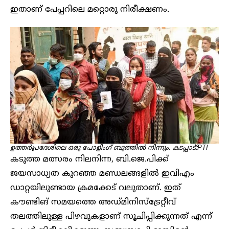
ഇതാണ് പേപ്പറിലെ മറ്റൊരു നിരീക്ഷണം.
ഉത്തർപ്രദേശിലെ ഒരു പോളിം​ഗ് ബൂത്തിൽ നിന്നും. കടപ്പാട്:PTI
കടുത്ത മത്സരം നിലനിന്ന, ബി.ജെ.പിക്ക്
ജയസാധ്യത കുറഞ്ഞ മണ്ഡലങ്ങളിൽ ഇവിഎം
ഡാറ്റയിലുണ്ടായ ക്രമക്കേട് വലുതാണ്. ഇത്
കൗണ്ടിങ് സമയത്തെ അഡ്മിനിസ്‌ട്രേറ്റീവ്
തലത്തിലുള്ള പിഴവുകളാണ് സൂചിപ്പിക്കുന്നത് എന്ന്