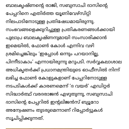
ബാലകൃഷ്ണന്റെ രാജി, സബ്യസാചി ദാസിന്റെ
പേപ്പറിനെ എതിർത്ത യൂണിവേഴ്സിറ്റി
നിലപാടിനോടുള്ള പ്രതിഷേധമായിരുന്നു.
സംഭവങ്ങളെക്കുറിച്ചുള്ള പ്രതികരണങ്ങൾക്കായി
പുലാപ്ര ബാലകൃഷ്ണനുമായി സംസാരിക്കാൻ
ഇമെയിൽ, ഫോൺ കോൾ എന്നിവ വഴി
ശ്രമിച്ചെങ്കിലും ‘ഇപ്പോൾ ഒന്നും പറയാനില്ല,
പിന്നീടാകാം’ എന്നായിരുന്നു മറുപടി. സർവ്വകലാശാല
അധികൃതർക്ക് പ്രധാനമന്ത്രിയുടെ ഓഫീസിൽ നിന്ന്
ലഭിച്ച ഫോൺ കോളുകളാണ് പേപ്പറിനോടുള്ള
നടപടികൾക്ക് കാരണമെന്ന് ‘ദ വയർ’ എഡിറ്റർ
സിദ്ധാർത്ഥ് വരദരാജൻ എഴുതുന്നു, സബ്യസാചി
ദാസിന്റെ പേപ്പറിൽ ഇന്റലിജൻസ് ബ്യൂറോ
അന്വേഷണം തുടരുമെന്നാണ് റിപ്പോർട്ടുകൾ
സൂചിപ്പിക്കുന്നത്.