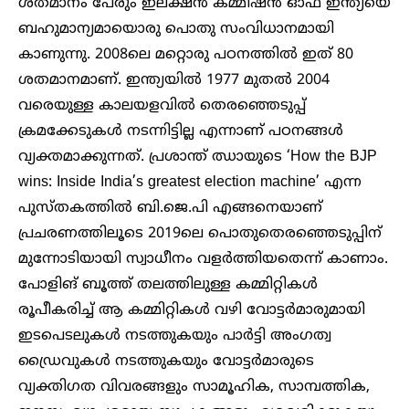
ശതമാനം പേരും ഇലക്ഷൻ കമ്മീഷൻ ഓഫ് ഇന്ത്യയെ
ബഹുമാന്യമായൊരു പൊതു സംവിധാനമായി
കാണുന്നു. 2008ലെ മറ്റൊരു പഠനത്തിൽ ഇത് 80
ശതമാനമാണ്. ഇന്ത്യയിൽ 1977 മുതൽ 2004
വരെയുള്ള കാലയളവിൽ തെരഞ്ഞെടുപ്പ്
ക്രമക്കേടുകൾ നടന്നിട്ടില്ല എന്നാണ് പഠനങ്ങൾ
വ്യക്തമാക്കുന്നത്. പ്രശാന്ത് ഝായുടെ ‘How the BJP
wins: Inside India’s greatest election machine’ എന്ന
പുസ്തകത്തിൽ ബി.ജെ.പി എങ്ങനെയാണ്
പ്രചരണത്തിലൂടെ 2019ലെ പൊതുതെരഞ്ഞെടുപ്പിന്
മുന്നോടിയായി സ്വാധീനം വളർത്തിയതെന്ന് കാണാം.
പോളിങ് ബൂത്ത് തലത്തിലുള്ള കമ്മിറ്റികൾ
രൂപീകരിച്ച് ആ കമ്മിറ്റികൾ വഴി വോട്ടർമാരുമായി
ഇടപെടലുകൾ നടത്തുകയും പാർട്ടി അംഗത്വ
ഡ്രൈവുകൾ നടത്തുകയും വോട്ടർമാരുടെ
വ്യക്തിഗത വിവരങ്ങളും സാമൂഹിക, സാമ്പത്തിക,