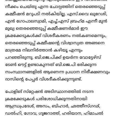
നീക്കം ചെയ്തു എന്ന ചോദ്യത്തിന് തെരഞ്ഞെടുപ്പ്
കമ്മീഷൻ മറുപടി നൽകിയില്ല. എസ്.വൈ ഖുറേശി,
എൻ ഗോപാലസ്വാമി, എച്ച്.എസ് ബ്രഹ്‌മ എന്നീ മുൻ
മുഖ്യ തെരഞ്ഞെടുപ്പ് കമ്മീഷണർമാർ ഈ
ക്രമക്കേടുകൾക്ക് വിശദീകരണം നൽകണമെന്നും,
തെരഞ്ഞെടുപ്പ് കമ്മീഷന്റെ വിശ്വാസ്യത അങ്ങനെ
മാത്രമേ നിലനിർത്താൻ കഴിയൂ എന്നും
പറഞ്ഞിരുന്നു. ബി.ജെ.പിക്ക് ഉയർന്ന വോട്ടേഴ്‌സ്
ടേൺ ഔട്ട് ഉണ്ടാകുന്നത് ബി.ജെ.പി ഭരിക്കുന്ന
സംസ്ഥാനങ്ങളിൽ ആണെന്ന പ്രധാന നിരീക്ഷണവും
ദാസിന്റെ പേപ്പർ വിശദീകരിക്കുന്നുണ്ട്.
പോളിങ് സ്‌റ്റേഷൻ അടിസ്ഥാനത്തിൽ നടന്ന
ക്രമക്കേടുകൾ പരിശോധിക്കുന്നതിനായി
ആന്ധ്രപ്രദേശ്, അസം, ബിഹാർ, ഛത്തീസ്ഗഢ്,
ഡൽഹി, ഗോവ, ഗുജറാത്ത്, ഹരിയാന, ഹിമാചൽ