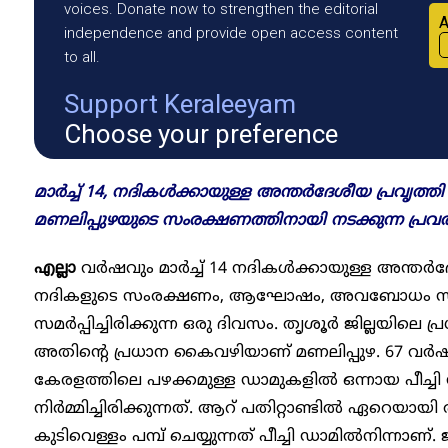
voices. Donate now to strengthen the editorial
A
independence and provide open access content
to all.
Support Keraleeyam
Choose your preference
മാർച്ച് 14, നദികള്‍ക്കായുള്ള അന്തര്‍ദേശീയ പ്രവൃത്
മണലിപ്പുഴയുടെ സംരക്ഷണത്തിനായി നടക്കുന്ന പ്രവർത
എല്ലാ
വർഷവും മാർച്ച് 14 നദികള്‍ക്കായുള്ള അന്തര്‍ദ
നദികളുടെ സംരക്ഷണം, ആഘോഷം, അവബോധം സൃഷ്
സമർപ്പിച്ചിരിക്കുന്ന ഒരു ദിവസം. തൃശൂർ ജില്ലയിലെ 
അതിന്റെ പ്രധാന കൈവഴിയാണ് മണലിപ്പുഴ. 67 വർഷം 
കേരളത്തിലെ പഴക്കമുള്ള ഡാമുകളിൽ ഒന്നായ പീച്ചി
നിർമ്മിച്ചിരിക്കുന്നത്. ആറ് പതിറ്റാണ്ടിൽ ഏറെയായി 
കുടിവെള്ളം പമ്പ് ചെയ്യുന്നത് പീച്ചി ഡാമിൽനിന്