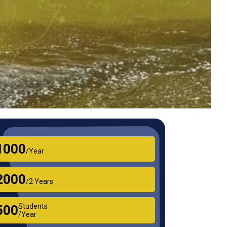
₹1000
/Year
₹2000
/2 Years
Students
₹500
/Year