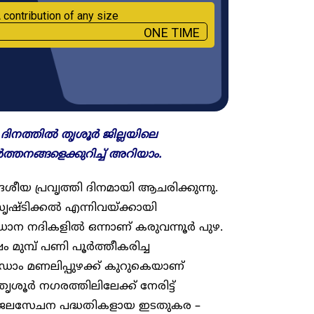
 contribution of any size
ONE TIME
തി ദിനത്തിൽ തൃശൂർ ജില്ലയിലെ
്തനങ്ങളെക്കുറിച്ച് അറിയാം.
േശീയ പ്രവൃത്തി ദിനമായി ആചരിക്കുന്നു.
ടിക്കൽ എന്നിവയ്ക്കായി
പ്രധാന നദികളിൽ ഒന്നാണ് കരുവന്നൂർ പുഴ.
മുമ്പ് പണി പൂർത്തീകരിച്ച
 ഡാം മണലിപ്പുഴക്ക് കുറുകെയാണ്
തൃശൂർ നഗരത്തിലിലേക്ക് നേരിട്ട്
നാണ്. ജലസേചന പദ്ധതികളായ ഇടതുകര –