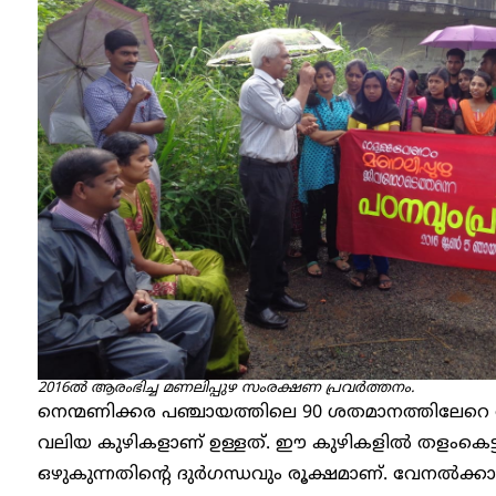
2016ൽ ആരംഭിച്ച മണലിപ്പുഴ സംരക്ഷണ പ്രവർത്തനം.
നെന്മണിക്കര പഞ്ചായത്തിലെ 90 ശതമാനത്തിലേറ
വലിയ കുഴികളാണ് ഉള്ളത്. ഈ കുഴികളില്‍ തളംകെട്ടി
ഒഴുകുന്നതിന്റെ ദുര്‍ഗന്ധവും രൂക്ഷമാണ്. വേനൽക്കാ