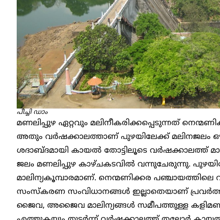
പീച്ചി ഡാം
മണലിപ്പുഴ ഏറ്റവും മലിനീകരിക്കപ്പെടുന്നത് നെന്മ
അതും വർഷക്കാലത്താണ് പുഴയിലേക്ക് മലിനജലം ഒഴു
ശദാബ്ദമായി കായൽ തോട്ടിലൂടെ വർഷക്കാലത്ത് മാസ
ജലം മണലിപ്പുഴ കാഴ്‌ചകടവിൽ വന്നുചേരുന്നു. പുഴ
മാലിന്യകൂമ്പാരമാണ്. നെന്മണിക്കര പഞ്ചായത്തിലെ 
സംസ്കരണ സംവിധാനങ്ങൾ ഇല്ലാതെയാണ് പ്രവർത്തിക്ക
ജൈവ, അജൈവ മാലിന്യങ്ങൾ സമീപത്തുള്ള കളിമ
എത്തുകയും തുടർന്ന് വർഷക്കാലത്ത് തലോർ കായൽ തോ