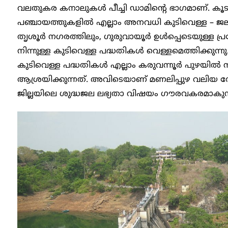
വലതുകര കനാലുകൾ പീച്ചി ഡാമിന്റെ ഭാഗമാണ്. കൂട
പഞ്ചായത്തുകളിൽ എല്ലാം അനവധി കുടിവെള്ള – ജല
തൃശൂർ നഗരത്തിലും, ഗുരുവായൂർ ഉൾപ്പെടെയുള്ള പ്
നിന്നുള്ള കുടിവെള്ള പദ്ധതികൾ വെള്ളമെത്തിക്കുന്
കുടിവെള്ള പദ്ധതികൾ എല്ലാം കരുവന്നൂർ പുഴയിൽ നി
ആശ്രയിക്കുന്നത്. അവിടെയാണ് മണലിപ്പുഴ വലിയ ത
ജില്ലയിലെ ശുദ്ധജല ലഭ്യതാ വിഷയം ഗൗരവകരമാകുന്