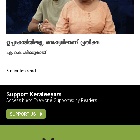
ഉച്ചകോടിയിലല്ല, മനുഷ്യരിലാണ് പ്രതീക്ഷ
എ.കെ ഷിബുരാജ്
5 minutes read
Support Keraleeyam
Accessible to Everyone, Supported by Readers
SUPPORT US