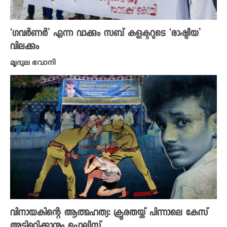
‘ഗവർണർ’ എന്ന വാക്കും സബ് കളക്ടറുടെ ‘രാഷ്ട്രീയ’
വിലക്കും
മൃദുല ഭവാനി
വിനായകിന്റെ ആത്മഹത്യ: ക്രൂരതയ്ക്ക് പിന്നാലെ കേസ്
അട്ടിമറിക്കാനും പൊലീസ്