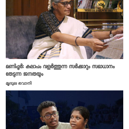
മണിപ്പൂർ: കലാപം വളർത്തുന്ന സർക്കാറും സമാധാനം
തേടുന്ന ജനതയും
മൃദുല ഭവാനി