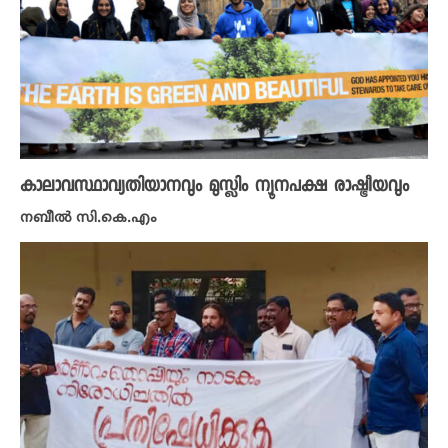
കാലാവസ്ഥാവ്യതിയാനവും മുസ്ലിം ന്യൂനപക്ഷ രാഷ്ട്രീയവും
നബീൽ സി.കെ.എം