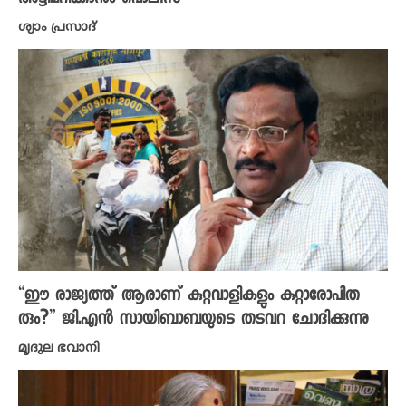
ശ്യാം പ്രസാദ്
“ഈ രാജ്യത്ത്‌ ആരാണ് കുറ്റവാളികളും കുറ്റാരോപിത
രും?” ജി.എൻ സായിബാബയുടെ തടവറ ചോദിക്കുന്നു
മൃദുല ഭവാനി