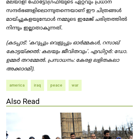
മലയാളി ഫോട്ടോഗ്രഫിയുടെ ഏറ്റവും പ്രധാന
സന്ദർഭങ്ങളിലൊന്നുതന്നെയാണ് ഈ ചിത്രങ്ങൾ
മായ്ച്ചുകളയുമ്പോൾ നമ്മുടെ ഇമേജ് ചരിത്രത്തിൽ
നിന്നും ഇല്ലാതാകുന്നത്.
(കടപ്പാട്: ‘കറുപ്പും വെളുപ്പും ഓർമ്മകൾ, റസാഖ്
കോട്ടയ്ക്കൽ: കലയും ജീവിതവും’. എഡിറ്റർ: ഡോ.
ഉമ്മർ തറമ്മേൽ
.
പ്രസാധനം: കേരള ലളിതകലാ
അക്കാദമി)
.
america
iraq
peace
war
Also Read