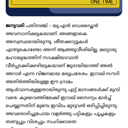
ONE TIME
ജനുവരി
പതിനഞ്ച് – യു.എൻ ഡെഡ്ലൈൻ
അവസാനിക്കുകയാണ്. ഞങ്ങളാകെ
അസ്വസ്ഥരായിരുന്നു. ശീതക്കാറ്റുകൾ
എന്തുകൊണ്ടോ അന്ന് ആഞ്ഞുവീശിയില്ല. മറ്റൊരു
മഹായുദ്ധത്തിന് സാക്ഷിയാവാൻ
വീർപ്പടക്കിക്കഴിയുകയാണ് ജുദായിയാത്ത് അൽ
അറാർ എന്ന വിജനമായ മരുപ്രദേശം. ഇറാഖ്-സൗദി
അതിർത്തിയിലുള്ള ഈ ഗ്രാമം
ആൾവാസമുള്ളതായിരുന്നു എട്ട് മാസങ്ങൾക്ക് മുമ്പ്
വരെ. കുവൈത്തിലേക്ക് ഇറാഖ് സൈന്യം മാർച്ച്
ചെയ്യുന്നതിന് മുമ്പേ ഇവിടം മുഴുവൻ ഒഴിപ്പിച്ചിരുന്നു.
അവരൊഴിച്ചുപോയ വളർത്തു പട്ടികളും പൂച്ചകളും
തണുപ്പും വിശപ്പും സഹിക്കാതെ