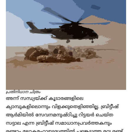
പ്രതിനിധാന ചിത്രം
അന്ന് സന്ധ്യയ്ക്ക് കൂടാരങ്ങളിലെ
ക്യാമ്പുകളിലൊന്നും വിളക്കുതെളിഞ്ഞില്ല. ബ്രിട്ടീഷ്
ആർമിയിൽ സേവനമനുഷ്ഠിച്ചു റിട്ടയർ ചെയ്ത
സദ്ദാല എന്ന ബ്രിട്ടീഷ് സമാധാനപ്രവർത്തകനും
രണ്ടാം ലോകമഹായുദ്ധത്തിൽ പങ്കെടുത്ത മറ്റു രണ്ട്