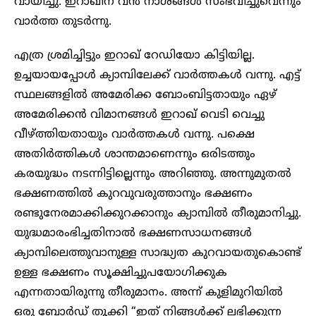
വായിച്ചു. ഇറാഖിന് വൻ നാശങ്ങൾ സംഭവിച്ചുവെന്നും
വാർത്ത തുടർന്നു.
എത്ര ശ്രമിച്ചിട്ടും ഇറാഖ് റേഡിയോ കിട്ടിയില്ല.
ഉച്ചയായപ്പോൾ ക്യാമ്പിലേക്ക് വാർത്തകൾ വന്നു. എട്ട്
സ്ഥലങ്ങളിൽ അമേരിക്ക ബോംബിട്ടതായും ഏഴ്
അമേരിക്കൻ വിമാനങ്ങൾ ഇറാഖ് വെടി വെച്ചു
വീഴ്ത്തിയതായും വാർത്തകൾ വന്നു. പക്ഷെ
അതിർത്തികൾ ശാന്തമാണെന്നും ഒരിടത്തും
കരയുദ്ധം നടന്നിട്ടില്ലെന്നും അറിഞ്ഞു. അന്നുമുതൽ
ഭക്ഷണത്തിൽ കുറവുവരുത്താനും ഭക്ഷണം
രണ്ടുനേരമാക്കിക്കുറക്കാനും ക്യാമ്പിൽ തീരുമാനിച്ചു.
യുദ്ധമാരംഭിച്ചതിനാൽ ഭക്ഷണസാധനങ്ങൾ
ക്യാമ്പിലെത്തുവാനുള്ള സാദ്ധ്യത കുറവായതുകൊണ്ട്
ഉള്ള ഭക്ഷണം സൂക്ഷിച്ചുപയോഗിക്കുക
എന്നതായിരുന്നു തീരുമാനം. അന്ന് കുളിമുറിയിൽ
ഒരു ബോർഡ് തൂക്കി “ഇത് നിങ്ങൾക്ക് ലഭിക്കുന്ന