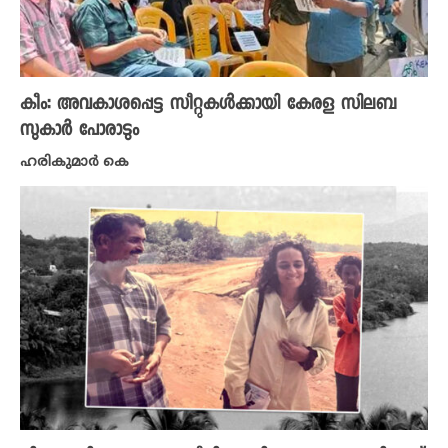
കീം: അവകാശപ്പെട്ട സീറ്റുകള്‍ക്കായി കേരള സിലബ
സുകാർ പോരാടും
ഹരികുമാർ കെ