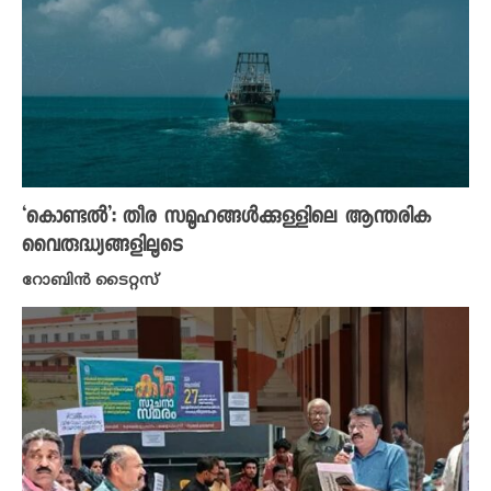
‘കൊണ്ടൽ’: തീര സമൂഹങ്ങൾക്കുള്ളിലെ ആന്തരിക
വൈരുദ്ധ്യങ്ങളിലൂടെ
റോബിൻ ടൈറ്റസ്