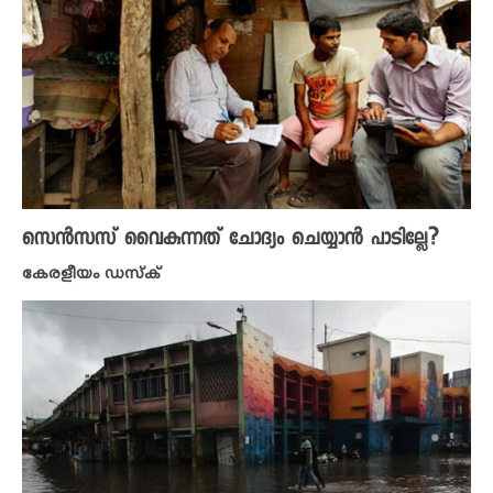
സെൻസസ് വൈകുന്നത് ചോദ്യം ചെയ്യാൻ പാടില്ലേ?
കേരളീയം ഡസ്ക്