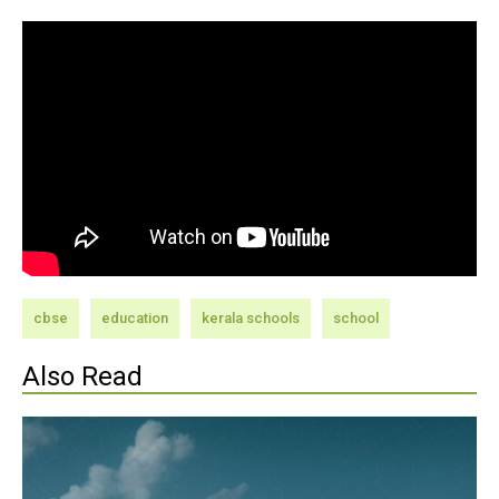
cbse
education
kerala schools
school
Also Read