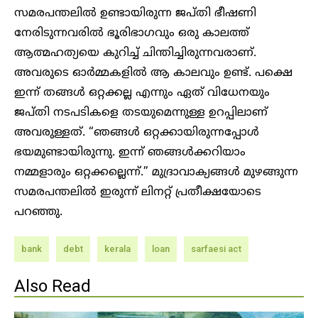
സമരപന്തലിൽ ഉണ്ടായിരുന്ന ജപ്തി ഭീഷണി
നേരിടുന്നവരിൽ ഭൂരിഭാഗവും ഒരു കാലത്ത്
ആത്മഹത്യയെ കുറിച്ച് ചിന്തിച്ചിരുന്നവരാണ്.
അവരുടെ ഓർമ്മകളിൽ ആ കാലവും ഉണ്ട്. പക്ഷെ
ഇന്ന് തങ്ങൾ ഒറ്റക്കല്ല എന്നും ഏത് വിധേനയും
ജപ്തി നടപടികളെ തടയുമെന്നുള്ള ഉറപ്പിലാണ്
അവരുള്ളത്. “ഞങ്ങൾ ഒറ്റക്കായിരുന്നപ്പോൾ
ഭയമുണ്ടായിരുന്നു. ഇന്ന് ഞങ്ങൾക്കറിയാം
നമ്മളാരും ഒറ്റക്കല്ലെന്ന്.” മുദ്രാവാക്യങ്ങൾ മുഴങ്ങുന്ന
സമരപന്തലിൽ ഇരുന്ന് ലിനറ്റ് പ്രതീക്ഷയോടെ
പറഞ്ഞു.
bank
debt
kerala
loan
sarfaesi act
Also Read