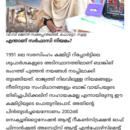
വി.സി ജെന്നി സമരപ്പന്തലിൽ. ഫോട്ടോ: സൂര്യ
എന്താണ് സർഫാസി നിയമം?
1991 ലെ സരസിംഹം കമ്മിറ്റി റിപ്പോർട്ടിലെ
ശുപാർശകളുടെ അടിസ്ഥാനത്തിലാണ് ബാങ്കിങ്
രംഗത്ത് പുത്തൻ നയങ്ങൾ നടപ്പിലാക്കി
തുടങ്ങിയത്. രാജ്യത്ത് നിലവിലുള്ള നിയമങ്ങളും
നീതിന്യായ സംവിധാനങ്ങളും ബാങ്ക് വായ്പയുടെ
തിരിച്ചുപിടിക്കലിന് സഹായകമല്ല എന്നായിരുന്നു ഈ
കമ്മിറ്റിയുടെ പൊതുനിലപാട്. അതിന്റെ
പിൻതുടർച്ചയെന്നോണം 2002ൽ
സെക്യൂരിറ്റൈസേഷൻ ആന്റ് റീകൺസ്ട്രക്ഷൻ ഓഫ്
ഫിനാൻഷ്യൽ അസെറ്റ്‌സ് ആന്റ് എൻഫോഴ്‌സ്‌മെന്റ്