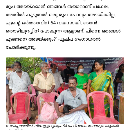
രൂപ അടയ്ക്കാൻ ഞങ്ങൾ തയാറാണ് പക്ഷേ,
അതിൽ കൂടുതൽ ഒരു രൂപ പോലും അടയ്ക്കില്ല.
എന്റെ ഭർത്താവിന് 64 വയസായി. ഞാൻ
തൊഴിലുറപ്പിന് പോകുന്ന ആളാണ്. പിന്നെ ഞങ്ങൾ
എങ്ങനെ അടയ്ക്കും?’ പുഷ്പ ഗംഗാധരൻ
ചോദിക്കുന്നു.
സമരപ്പന്തലിൽ നിന്നുള്ള ദൃശ്യം, 94-ാം ദിവസം. ഫോട്ടോ: ആരതി