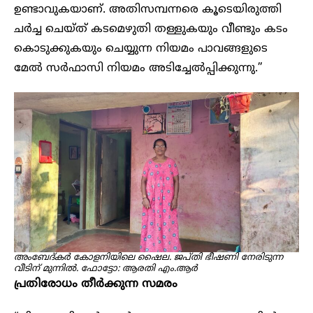
ഉണ്ടാവുകയാണ്. അതിസമ്പന്നരെ കൂടെയിരുത്തി
ചർച്ച ചെയ്ത് കടമെഴുതി തള്ളുകയും വീണ്ടും കടം
കൊടുക്കുകയും ചെയ്യുന്ന നിയമം പാവങ്ങളുടെ
മേൽ സർഫാസി നിയമം അടിച്ചേൽപ്പിക്കുന്നു.”
അംബേദ്കർ കോളനിയിലെ ഷൈല. ജപ്തി ഭീഷണി നേരിടുന്ന
വീടി
ന്
മുന്നിൽ. ഫോട്ടോ: ആരതി എം.ആർ
പ്രതിരോധം തീർക്കുന്ന സമരം