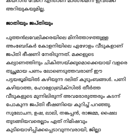
കയറാൻ വേറെ എന്താണ് മാർഗമെന്ന് ഇവർക്ക്
അറിയുകയുമില്ല.
ജാതിയും ജപ്തിയും
പുത്തൻലവേലിക്കരയിലെ മിനിത്താഴത്തുള്ള
അംബേദ്കർ കോളനിയിലെ ഏഴോളം വീടുകളാണ്
ജപ്തി ഭീഷണി നേരിടുന്നത്. മക്കളുടെ
കല്യാണത്തിനും ചികിത്സയ്ക്കുമൊക്കെയായ് വളരെ
തുച്ഛമായ പണം ലോണെടുത്തവരാണ് ഈ
പട്ടയഭൂമിയിൽ കഴിയുന്ന ദലിത് കുടുംബങ്ങൾ. പണി
കഴിയാത്ത, ഹോളോബ്രിക്‌സിൽ തീർത്ത
വീടുകളുടെ മുന്നിലിരുന്ന് അവരോരുത്തരും കടന്ന്
പോകുന്ന ജപ്തി ഭീഷണിയെ കുറിച്ച് പറഞ്ഞു.
സുലോചന, ഉഷ, ലാലി, തങ്കപ്പൻ, രാജമ്മ, ഷൈല
തുടങ്ങിയവരെല്ലാം ഏത് നിമിഷവും
കുടിയൊഴിപ്പിക്കപ്പെടാവുന്നവരായി, ജില്ലാ