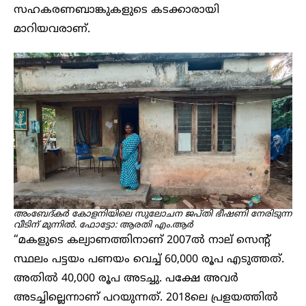
സഹകരണബാങ്കുകളുടെ കടക്കാരായി
മാറിയവരാണ്.
അംബേദ്കർ കോളനിയിലെ സുലോചന ജപ്തി ഭീഷണി നേരിടുന്ന
വീടി
ന്
മുന്നിൽ. ഫോട്ടോ: ആരതി എം.ആ​ർ
“മകളുടെ കല്യാണത്തിനാണ് 2007ൽ നാല് സെന്റ്
സ്ഥലം പട്ടയം പണയം വെച്ച് 60,000 രൂപ എടുത്തത്.
അതിൽ 40,000 രൂപ അടച്ചു. പക്ഷേ അവർ
അടച്ചില്ലെന്നാണ് പറയുന്നത്. 2018ലെ പ്രളയത്തിൽ