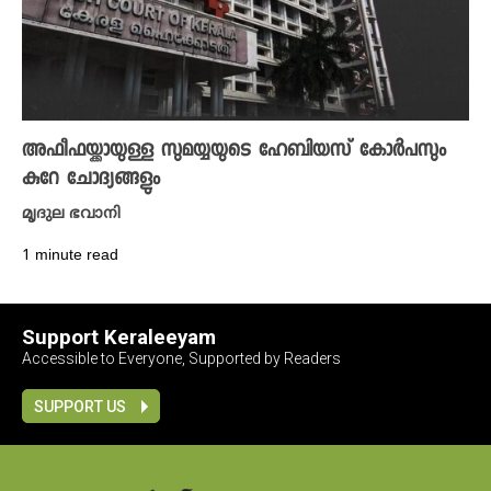
അഫീഫയ്ക്കായുള്ള സുമയ്യയുടെ ഹേബിയസ് കോർപസും
കുറേ ചോദ്യങ്ങളും
മൃദുല ഭവാനി
1 minute read
Support Keraleeyam
Accessible to Everyone, Supported by Readers
SUPPORT US