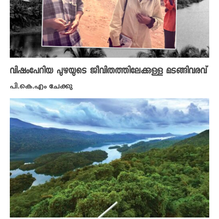
വിഷംപേറിയ പുഴയുടെ ജീവിതത്തിലേക്കുള്ള മടങ്ങിവരവ്
പി.കെ.എം ചേക്കു