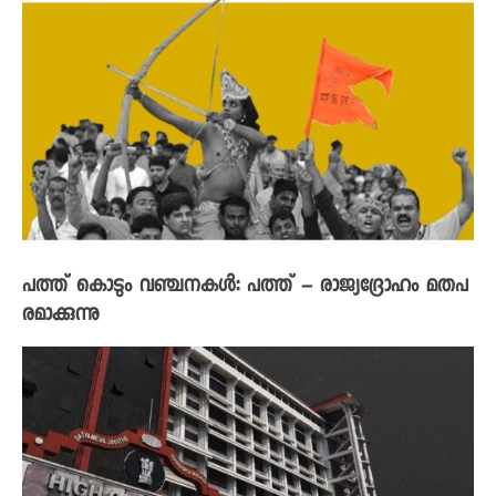
പത്ത് കൊടും വഞ്ചനകൾ: പത്ത് – രാജ്യദ്രോഹം മതപ
രമാക്കുന്നു