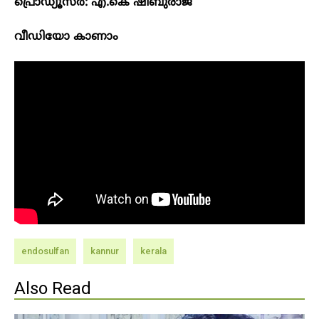
പ്രൊഡ്യൂസർ: എ.കെ ഷിബുരാജ്
വീഡിയോ കാണാം
endosulfan
kannur
kerala
Also Read