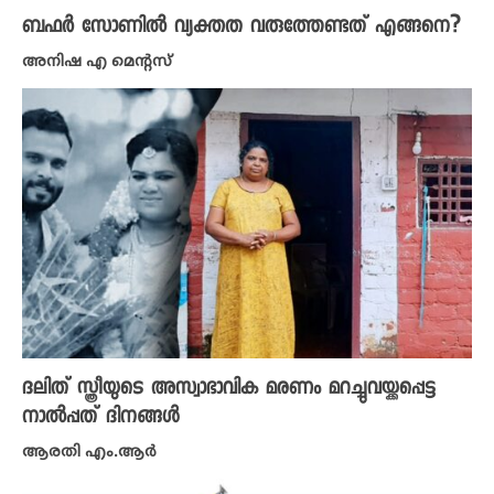
ബഫർ സോണിൽ വ്യക്തത വരുത്തേണ്ടത് എങ്ങനെ?
അനിഷ എ മെന്റസ്
ദലിത് സ്ത്രീയുടെ അസ്വാഭാവിക മരണം മറച്ചുവയ്ക്കപ്പെട്ട
നാൽപ്പത് ദിനങ്ങള്‍
ആരതി എം.ആർ