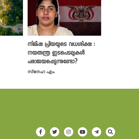
നിമിഷ പ്രിയയുടെ വധശിക്ഷ :
നയതന്ത്ര ഇടപെടലുകൾ
പരാജയപ്പെടുന്നുണ്ടോ?
സ്നേഹ എം