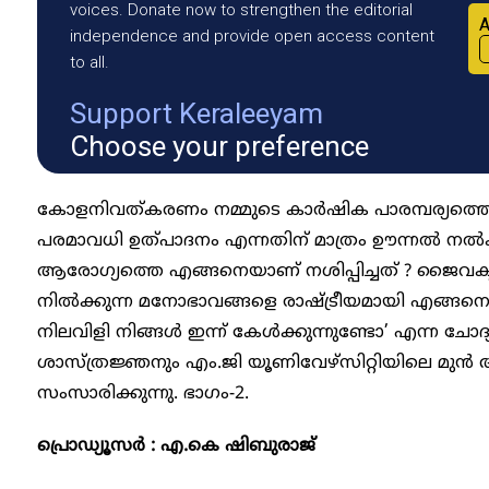
voices. Donate now to strengthen the editorial
A
independence and provide open access content
to all.
Support Keraleeyam
Choose your preference
കോളനിവത്കരണം നമ്മുടെ കാർഷിക പാരമ്പര്യത്തെ 
പരമാവധി ഉത്പാദനം എന്നതിന് മാത്രം ഊന്നൽ നൽകി
ആരോഗ്യത്തെ എങ്ങനെയാണ് നശിപ്പിച്ചത് ? ജൈവകൃ
നിൽക്കുന്ന മനോഭാവങ്ങളെ രാഷ്ട്രീയമായി എങ്ങനെ 
നിലവിളി നിങ്ങൾ ഇന്ന് കേൾക്കുന്നുണ്ടോ’ എന്ന ചോ
ശാസ്ത്രജ്ഞനും എം.ജി യൂണിവേഴ്സിറ്റിയിലെ മുൻ
സംസാരിക്കുന്നു. ഭാഗം-2.
പ്രൊഡ്യൂസർ : എ.കെ ഷിബുരാജ്