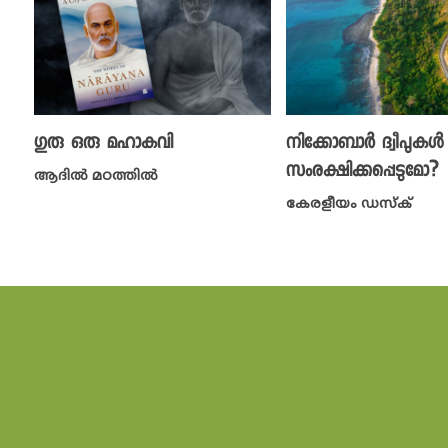
ഗുരു ഒരു മഹാകവി
നിക്കോബാർ ദ്വീപുകൾ
സംരക്ഷിക്കപ്പെടുമോ?
ആദിൽ മഠത്തിൽ
കേരളീയം ഡസ്ക്