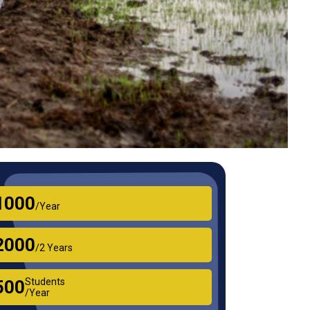
₹1000
/Year
₹2000
/2 Years
Students
₹500
/Year