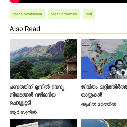
green revaluation
organic farming
soil
Also Read
പണത്തിന് മുന്നിൽ റവന്യൂ
ജീവിതം മാറ്റിത്തീർത്
നിയമങ്ങൾ വഴിമാറിയ
യാത്രകൾ
ചൊക്രമുടി
ആദിൽ മഠത്തിൽ
ആർ സുനിൽ