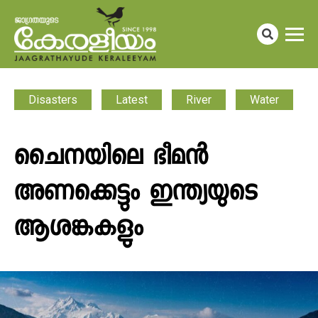
Disasters
Latest
River
Water
ചൈനയിലെ ഭീമൻ
അണക്കെട്ടും ഇന്ത്യയുടെ
ആശങ്കകളും