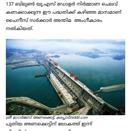
137 ബില്യൺ യു.എസ് ഡോളർ നിർമ്മാണ ചെലവ്
കണക്കാക്കുന്ന ഈ പദ്ധതിക്ക് കഴിഞ്ഞ മാസമാണ്
ചൈനീസ് സർക്കാർ അന്തിമ അംഗീകാരം
നൽകിയത്.
ത്രീ ഗോര്‍ജസ് അണക്കെട്ട്. കടപ്പാട്:reddit.com
പുതിയ അണക്കെട്ടിന് ലോകത്ത് ഇന്ന്