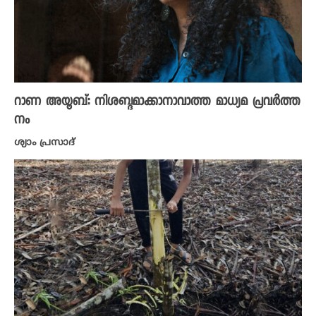
റാണ അയൂബ്: നിശബ്ദമാക്കാനാവാത്ത മാധ്യമ പ്രവർത്ത
നം
ശ്യാം പ്രസാദ്