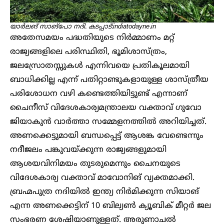
യാര്‍ലങ് സാങ്‌പോ നദി
.
കടപ്പാട്
:
indiatodayne.in
അതേസമയം പദ്ധതിയുടെ നിർമ്മാണം മറ്റ്
രാജ്യങ്ങളിലെ പരിസ്ഥിതി, ഭൂമിശാസ്ത്രം,
ജലസ്രോതസ്സുകൾ എന്നിവയെ പ്രതികൂലമായി
ബാധിക്കില്ല എന്ന് പതിറ്റാണ്ടുകളായുള്ള ശാസ്ത്രീയ
പരിശോധന വഴി കണ്ടെത്തിയിട്ടുണ്ട് എന്നാണ്
ചൈനീസ് വിദേശകാര്യമന്ത്രാലയ വക്താവ് ഗുവോ
ജിയാകുൻ വാർത്താ സമ്മേളനത്തിൽ അറിയിച്ചത്.
അണക്കെട്ടുമായി ബന്ധപ്പെട്ട് ആശങ്ക വേണ്ടെന്നും
നദീജലം പങ്കുവയ്ക്കുന്ന രാജ്യങ്ങളുമായി
ആശയവിനിമയം തുടരുമെന്നും ചൈനയുടെ
വിദേശകാര്യ വക്താവ് മാവോനിങ് വ്യക്തമാക്കി.
ബ്രഹ്മപുത്ര നദിയിൽ ഇന്ത്യ നിർമിക്കുന്ന സിയാങ്
എന്ന അണക്കെട്ടിന് 10 ബില്യൺ ക്യൂബിക് മീറ്റർ ജല
സംഭരണ ശേഷിയാണുള്ളത്. അരുണാചൽ