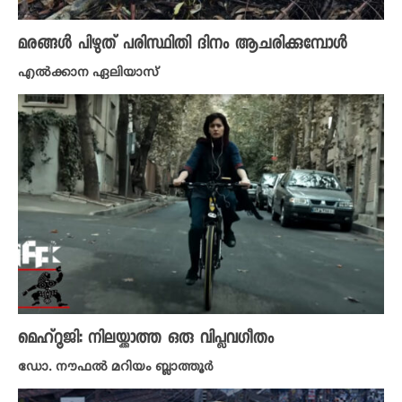
മരങ്ങൾ പിഴുത് പരിസ്ഥിതി ദിനം ആചരിക്കുമ്പോൾ
എൽക്കാന ഏലിയാസ്
മെഹ്‌റൂജി: നിലയ്ക്കാത്ത ഒരു വിപ്ലവഗീതം
ഡോ. നൗഫൽ മറിയം ബ്ലാത്തൂർ