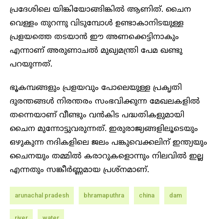
പ്രദേശിലെ യിങ്കിയോങ്ങിങ്കിൽ ആണിത്. ചൈന
വെള്ളം തുറന്നു വിടുമ്പോൾ ഉണ്ടാകാനിടയുള്ള
പ്രളയത്തെ തടയാൻ ഈ അണക്കെട്ടിനാകും
എന്നാണ് അരുണാചൽ മുഖ്യമന്ത്രി പേമ ഖണ്ടു
പറയുന്നത്.
ഭൂകമ്പങ്ങളും പ്രളയവും പോലെയുള്ള പ്രകൃതി
ദുരന്തങ്ങൾ നിരന്തരം സംഭവിക്കുന്ന മേഖലകളിൽ
തന്നെയാണ് വീണ്ടും വൻകിട പദ്ധതികളുമായി
ചൈന മുന്നോട്ടുവരുന്നത്. ഇരുരാജ്യങ്ങളിലൂടെയും
ഒഴുകുന്ന നദികളിലെ ജലം പങ്കുവെക്കലിന് ഇന്ത്യയും
ചൈനയും തമ്മില്‍ കരാറുകളൊന്നും നിലവില്‍ ഇല്ല
എന്നതും സങ്കീർണ്ണമായ പ്രശ്നമാണ്.
arunachal pradesh
bhramaputhra
china
dam
river
water