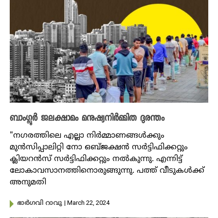
ബാംഗ്ലൂർ ജലക്ഷാമം മനുഷ്യനിർമ്മിത ദുരന്തം
"നഗരത്തിലെ എല്ലാ നിർമ്മാണങ്ങൾക്കും
മുൻസിപ്പാലിറ്റി നോ ഒബ്ജക്ഷൻ സർട്ടിഫിക്കറ്റും
ക്ലിയറൻസ് സർട്ടിഫിക്കറ്റും നൽകുന്നു. എന്നിട്ട്
ലോകാവസാനത്തിനൊരുങ്ങുന്നു. പത്ത് വീടുകൾക്ക്
അനുമതി
| March 22, 2024
ഭാർ​ഗവി റാവു