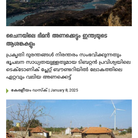
ചൈനയിലെ ഭീമൻ അണക്കെട്ടും ഇന്ത്യയുടെ
ആശങ്കകളും
പ്രകൃതി ദുരന്തങ്ങൾ നിരന്തരം സംഭവിക്കുന്നതും
ഭൂചലന സാധ്യതയുള്ളതുമായ ടിബറ്റൻ പ്രവിശ്യയിലെ
ടെക്ടോണിക് പ്ലേറ്റ് ബൗണ്ടറിയിൽ ലോകത്തിലെ
ഏറ്റവും വലിയ അണക്കെട്ട്
| January 8, 2025
കേരളീയം ഡസ്ക്