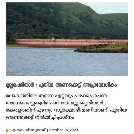
മുല്ലപ്പെരിയാർ : പുതിയ അണക്കെട്ട് അപ്രായോഗികം
ലോകത്തിലെ തന്നെ ഏറ്റവും പഴക്കം ചെന്ന
അണക്കെട്ടുകളിൽ ഒന്നായ മുല്ലപ്പെരിയാർ
കേരളത്തിന് എന്നും സുരക്ഷാഭീഷണിയാണ്. പുതിയ
അണക്കെട്ട് നിർമ്മിച്ച് പ്രശ്നം
| October 16, 2023
എ.കെ ഷിബുരാജ്