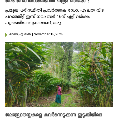
ജലം ജന്മാവകാശമായാൽ മാത്രം മതിയോ ?
പ്രമുഖ പരിസ്ഥിതി പ്രവര്‍ത്തക ഡോ. എ ലത വിട
പറഞ്ഞിട്ട് ഇന്ന് നവംബർ 16ന് എട്ട് വർഷം
പൂർത്തിയാവുകയാണ്. ഒരു
| November 15, 2025
ഡോ.എ ലത
ജലസ്രോതസ്സുകളെ കവർന്നെടുക്കുന്ന ഇടുക്കിയിലെ