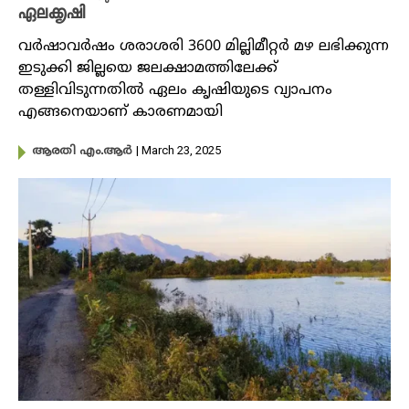
ഏലക്കൃഷി
വർഷാവർഷം ശരാശരി 3600 മില്ലിമീറ്റർ മഴ ലഭിക്കുന്ന
ഇടുക്കി ജില്ലയെ ജലക്ഷാമത്തിലേക്ക്
തള്ളിവിടുന്നതിൽ ഏലം കൃഷിയുടെ വ്യാപനം
എങ്ങനെയാണ് കാരണമായി
| March 23, 2025
ആരതി എം.ആർ