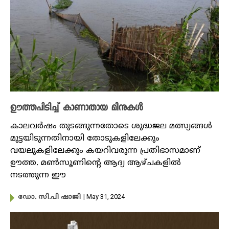
ഊത്തപിടിച്ച് കാണാതായ മീനുകൾ
കാലവർഷം തുടങ്ങുന്നതോടെ ശുദ്ധജല മത്സ്യങ്ങൾ
മുട്ടയിടുന്നതിനായി തോടുകളിലേക്കും
വയലുകളിലേക്കും കയറിവരുന്ന പ്രതിഭാസമാണ്
ഊത്ത. മൺസൂണിന്റെ ആദ്യ ആഴ്ചകളിൽ
നടത്തുന്ന ഈ
| May 31, 2024
ഡോ. സി.പി ഷാജി