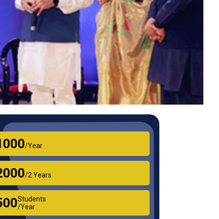
₹1000
/Year
₹2000
/2 Years
Students
₹500
/Year