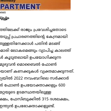
news
്പും
്തിലേക്ക് രാജ്യം പ്രവേശിച്ചതോടെ
്പ് പ്രചാരണത്തിന്റെ കേന്ദ്രമായി
്തുള്ളതിനേക്കാൾ പതിൻ മടങ്ങ്
ി ലോകമെങ്ങും വ്യാപിച്ച കാലത്ത്
ങൾ കൂടുതലായി ഉപയോ​ഗിക്കുന്ന
 ഇന്ത്യ മുഴുവൻ മൊബൈൽ ഫോൺ
ണ് കണക്കുകൾ വ്യക്തമാക്കുന്നത്.
്ത്യയിൽ 2022 നവംബറിലെ സർക്കാർ
ൽ ഫോൺ ഉപയോക്താക്കളും 600
െറ്റയുടെ ഉടമസ്ഥതയിലുള്ള
ശലക്ഷം, ഫേസ്ബുക്കിൽ 315 ദശലക്ഷം,
ന്ത്യൻ ഉപഭോക്താക്കളുണ്ട്.