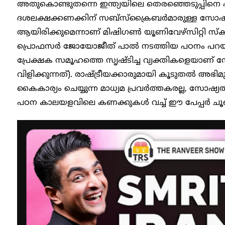
അതുകൊണ്ടുതന്നെ ഇന്ത്യയിലെ തെരഞ്ഞെടുപ്പിനെ ഏ
ദശലക്ഷക്കണക്കിന് സബ്‌സ്‌ക്രൈബർമാരുള്ള സോ
ആയിരിക്കുമെന്നാണ് മിഷിഗൺ യൂണിവേഴ്സിറ്റി
പ്രൊഫസർ ജോയോജീത് പാൽ നടത്തിയ പഠനം പറയുന്
പ്രേക്ഷക സമൂഹത്തെ സൃഷ്‌ടിച്ച വ്യക്തികളെയാണ്
വിളിക്കുന്നത്). രാഷ്ട്രീയക്കാരുമായി കൂടുതൽ അഭിമു
കൈകാര്യം ചെയ്യുന്ന മാധ്യമ പ്രവർത്തകരല്ല, സോ
പഠന കാലയളവിലെ കണക്കുകൾ വച്ച് ഈ പേപ്പർ ചൂണ്ടിക്