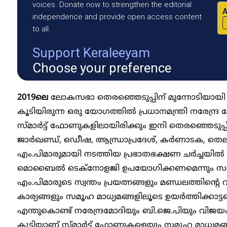
voices. Donate now to strengthen the editorial
A
independence and provide open access content
to all.
Support Keraleeyam
Choose your preference
2019ലെ
ലോകസഭാ തെരഞ്ഞെടുപ്പിന് മുന്നോടിയായി 
കൂടിയിരുന്ന ഒരു യോ​ഗത്തിൽ പ്രധാനമന്ത്രി നരേന്ദ്
സ്മാർട്ട് ഫോണുകളിലായിരിക്കും ഇനി തെരഞ്ഞെടുപ്പ
ജാർഖണ്ഡ്, ഒഡീഷ, ആന്ധ്രാപ്രദേശ്, കർണാടക, തെല
എം.പിമാരുമായി നടത്തിയ പ്രഭാതഭക്ഷണ ചർച്ചയിൽ യ
മൊബൈൽ ടെക്നോളജി ഉപയോഗിക്കണമെന്നും സമൂ
എം.പിമാരുടെ സ്വന്തം പ്രയത്നങ്ങളും മണ്ഡലത്തിന്
കാര്യങ്ങളും സമൂഹ മാധ്യമങ്ങളിലൂടെ ഉയർത്തിക്കാട്ടണമെ
എന്തുകൊണ്ട് നരേന്ദ്രമോദിയും ബി.ജെ.പിയും വിജയം
കൂടിയാണ് സ്മാർട്ട് ഫോണുകളെയും സമൂഹ മാധ്യമങ്ങള