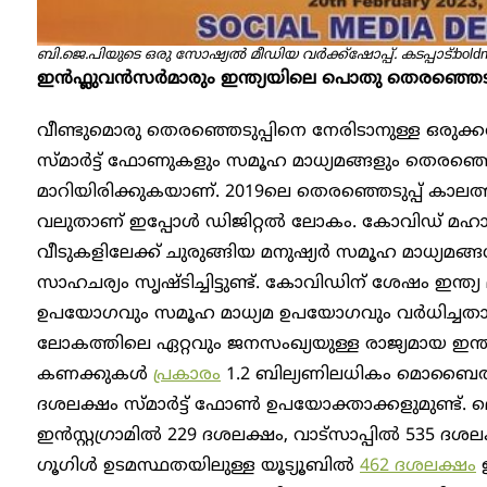
ബി.ജെ.പിയുടെ ഒരു സോഷ്യൽ മീഡിയ വർക്ക്ഷോപ്പ്. കടപ്പാട്:bold
ഇൻഫ്ലുവൻസർമാരും ഇന്ത്യയിലെ പൊതു തെരഞ്ഞെടുപ
വീണ്ടുമൊരു തെരഞ്ഞെടുപ്പിനെ നേരിടാനുള്ള ഒരുക്കത
സ്മാർട്ട് ഫോണുകളും സമൂഹ മാധ്യമങ്ങളും തെരഞ്ഞെടുപ
മാറിയിരിക്കുകയാണ്. 2019ലെ തെരഞ്ഞെടുപ്പ് കാലത
വലുതാണ് ഇപ്പോൾ ഡിജിറ്റൽ ലോകം. കോവിഡ് മഹാമാര
വീടുകളിലേക്ക് ചുരുങ്ങിയ മനുഷ്യർ സമൂഹ മാധ്യമങ്
സാഹചര്യം സൃഷ്ടിച്ചിട്ടുണ്ട്. കോവിഡിന് ശേഷം
ഉപയോഗവും സമൂഹ മാധ്യമ ഉപയോഗവും വർധിച്ചതായാ
ലോകത്തിലെ ഏറ്റവും ജനസംഖ്യയുള്ള രാജ്യമായ ഇന
കണക്കുകൾ
പ്രകാരം
1.2 ബില്യണിലധികം മൊബൈ
ദശലക്ഷം സ്മാർട്ട് ഫോൺ ഉപയോക്താക്കളുമുണ്ട്. മ
ഇൻസ്റ്റഗ്രാമിൽ 229 ദശലക്ഷം, വാട്സാപ്പിൽ 535 ദ
ഗൂഗിൾ ഉടമസ്ഥതയിലുള്ള യൂട്യൂബിൽ
462 ദശലക്ഷം
ഇ