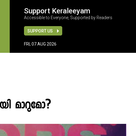
Support Keraleeyam
Accessible to Everyone, Supported by Readers
SUPPORT US
FRI, 07 AUG 2026
യി മാറുമോ?