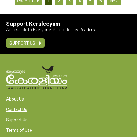
Page 1 of 6
1
2
3
4
5
6
Next
Support Keraleeyam
Accessible to Everyone, Supported by Readers
SUPPORT US
About Us
Contact Us
Support Us
Terms of Use