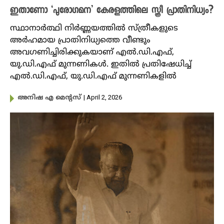
ഇതാണോ ‘പുരോ​ഗമന’ കേരളത്തിലെ സ്ത്രീ പ്രാതിനിധ്യം?
സ്ഥാനാർത്ഥി നിർണ്ണയത്തിൽ സ്ത്രീകളുടെ
അർഹമായ പ്രാതിനിധ്യത്തെ വീണ്ടും
അവഗണിച്ചിരിക്കുകയാണ് എൽ.ഡി.എഫ്,
യു.ഡി.എഫ് മുന്നണികൾ. ഇതിൽ പ്രതിഷേധിച്ച്
എൽ.ഡി.എഫ്, യു.ഡി.എഫ് മുന്നണികളിൽ
| April 2, 2026
അനിഷ എ മെന്റസ്