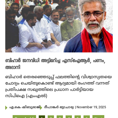
ബിഹാർ ജനവിധി അട്ടിമറിച്ച എസ്ഐആർ, പണം,
അദാനി
ബിഹാർ തെരഞ്ഞെടുപ്പ് ഫലത്തിന്റെ വിശ്വാസ്യതയെ
ചോദ്യം ചെയ്തുകൊണ്ട് ആദ്യമായി രം​ഗത്ത് വന്നത്
പ്രതിപക്ഷ സഖ്യത്തിലെ പ്രധാന പാ‍ർട്ടിയായ
സിപിഐ (എംഎൽ)
| November 19, 2025
എ.കെ ഷിബുരാജ്
ദീപാങ്കർ ഭട്ടാചാര്യ