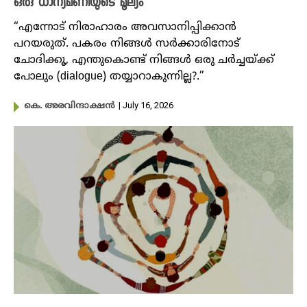
ഒരു ധാന്യമണിയുടെ മൂല്യം
“എന്നോട് നിരാഹാരം അവസാനിപ്പിക്കാൻ
പറയരുത്. പകരം നിങ്ങൾ സർക്കാരിനോട്
ചോദിക്കൂ, എന്തുകൊണ്ട് നിങ്ങൾ ഒരു ചർച്ചയ്ക്ക്
പോലും (dialogue) തയ്യാറാകുന്നില്ല?.”
| July 16, 2026
കെ. അരവിന്ദാക്ഷൻ