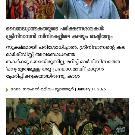
വൈരുദ്ധ്യാത്മകതയുടെ പരീക്ഷണശാലകൾ:
ശ്രീനിവാസൻ സിനിമകളിലെ കലയും രാഷ്ട്രീയവും
സൂക്ഷ്മമായി പരിശോധിച്ചാൽ, ശ്രീനിവാസന്റെ കല
മാർക്സിസ്റ്റ് അവബോധത്തെ
തകർക്കുകയായിരുന്നില്ല, മറിച്ച് മാർക്സിസത്തെ
'മനുഷ്യത്വമുള്ള ഒരു പ്രയോഗമായി' മാറ്റാൻ
പ്രേരിപ്പിക്കുകയായിരുന്നു. കാൾ
| January 11, 2026
ഡോ. നൗഫൽ മറിയം ബ്ലാത്തൂർ