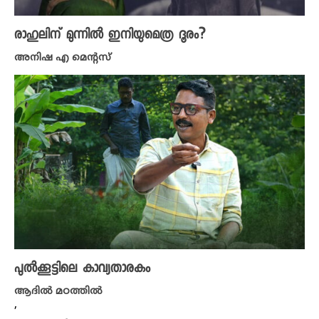
രാഹുലിന് മുന്നില്‍ ഇനിയുമെത്ര ദൂരം?
അനിഷ എ മെന്റസ്
പുൽക്കൂട്ടിലെ കാവ്യതാരകം
ആദിൽ മഠത്തിൽ
,