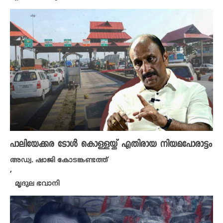
പാലിയേക്കര ടോൾ കൊള്ളയ്ക്ക് എതിരായ നിയമപോരാട്ടം
അഡ്വ. ഷാജി കോടങ്കണ്ടത്ത്
,
മൃദുല ഭവാനി