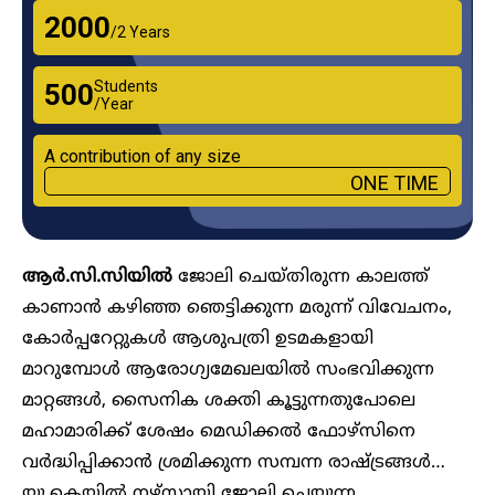
₹2000
/2 Years
Students
₹500
/Year
A contribution of any size
ONE TIME
ആർ.സി.സിയിൽ
ജോലി ചെയ്തിരുന്ന കാലത്ത്
കാണാൻ കഴിഞ്ഞ ഞെട്ടിക്കുന്ന മരുന്ന് വിവേചനം,
കോർപ്പറേറ്റുകൾ ആശുപത്രി ഉടമകളായി
മാറുമ്പോൾ ആരോ​ഗ്യമേഖലയിൽ സംഭവിക്കുന്ന
മാറ്റങ്ങൾ, സൈനിക ശക്തി കൂട്ടുന്നതുപോലെ
മഹാമാരിക്ക് ശേഷം മെഡിക്കൽ ഫോഴ്സിനെ
വർദ്ധിപ്പിക്കാൻ ശ്രമിക്കുന്ന സമ്പന്ന രാഷ്ട്രങ്ങൾ…
യു.കെയിൽ നഴ്സായി ജോലി ചെയ്യുന്ന