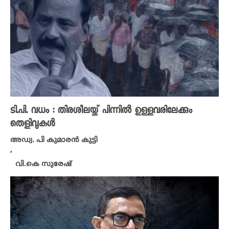
ടി.പി. വധം : തിരശീലയ്ക്ക് പിന്നിൽ ഉള്ളവരിലേക്കും
തെളിവുകൾ
അഡ്വ. പി കുമാരൻ കുട്ടി
,
വി.കെ സുരേഷ്