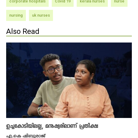
corporate hospitals
Covid 19
kerala nurses
nurse
nursing
uk nurses
Also Read
ഉച്ചകോടിയിലല്ല, മനുഷ്യരിലാണ് പ്രതീക്ഷ
എ.കെ ഷിബുരാജ്