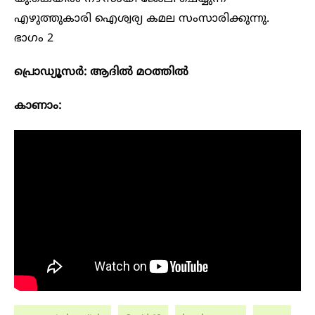
എഴുത്തുകാരി ഐശ്വര്യ കമല സംസാരിക്കുന്നു.
ഭാഗം 2
പ്രൊഡ്യൂസർ: ആദിൽ മഠത്തിൽ
കാണാം: