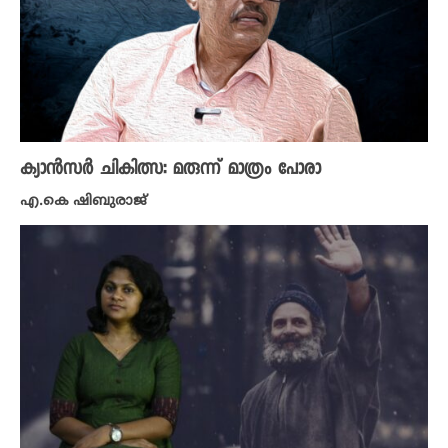
ക്യാൻസർ ചികിത്സ: മരുന്ന് മാത്രം പോരാ
എ.കെ ഷിബുരാജ്