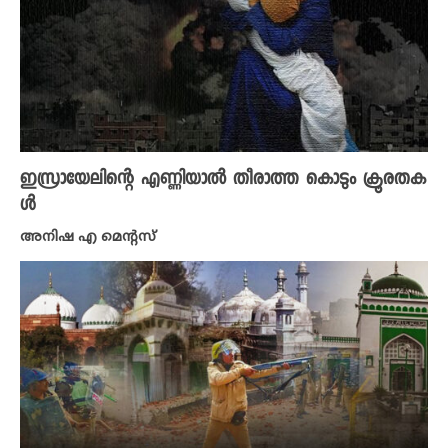
ഇസ്രായേലിന്റെ എണ്ണിയാൽ തീരാത്ത കൊടും ക്രൂരതക
ൾ
അനിഷ എ മെന്റസ്