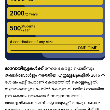
₹2000
/2 Years
Students
₹500
/Year
A contribution of any size
ONE TIME
മാവോയിസ്റ്റുകൾക്ക്
നേരെ കേരളാ പൊലീസും
തണ്ടർബോൾട്ടും നടത്തിയ ഏറ്റുമുട്ടലുകളിൽ 2016 ന്
ശേഷം എട്ട് പേരാണ് കേരളത്തിൽ കൊല്ലപ്പെട്ടത്.
സ്വയരക്ഷയുടെ പേരിൽ കേരളാ പൊലീസ് നടത്തിയ
ഈ കൊലപാതകങ്ങൾ സത്യസന്ധമായി
അന്വേഷിക്കണമെന്ന് ആവശ്യപ്പെട്ട് മനുഷ്യാവകാശ
പ്രവർത്തകനായ ഗ്രോ വാസു ജാമ്യം നിഷേധിച്ച് 45