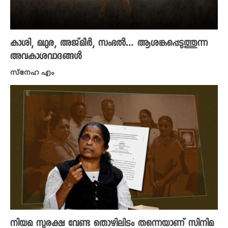
കാശി, മഥുര, അജ്മീർ, സംഭൽ… ആശങ്കപ്പെടുത്തുന്ന
അവകാശവാദങ്ങൾ
സ്നേഹ എം
നിയമ സുരക്ഷ വേണ്ട തൊഴിലിടം തന്നെയാണ് സിനിമ