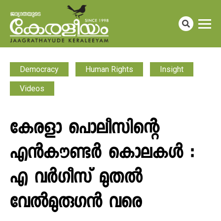
Democracy
Human Rights
Insight
Videos
കേരളാ പൊലീസിന്റെ
എൻകൗണ്ടർ കൊലകൾ :
എ വർഗീസ് മുതൽ
വേൽമുരുഗൻ വരെ