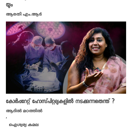
യും
ആരതി എം.ആർ
കോർപ്പറേറ്റ് ഹോസ്‌പിറ്റലുകളിൽ നടക്കുന്നതെന്ത് ?
ആദിൽ മഠത്തിൽ
,
ഐശ്വര്യ കമല