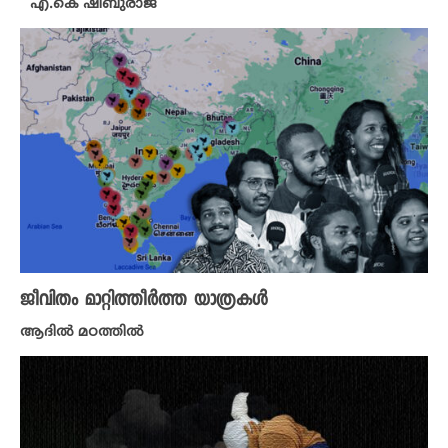
എ.കെ ഷിബുരാജ്
ജീവിതം മാറ്റിത്തീർത്ത യാത്രകൾ
ആദിൽ മഠത്തിൽ