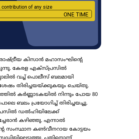
 contribution of any size
ONE TIME
ാഷ്ട്രീയ കിസാൻ മഹാസംഘിന്റെ
ുന്നു. കേരള എക്സ്പ്രസിൽ
ാലിൽ വച്ച് പൊലീസ് ബലമായി
ച ശേഷം തിരിച്ചയയ്ക്കുകയും ചെയ്തു.
്വത്തിൽ കർണ്ണാടകയിൽ നിന്നും പോയ 80
െ ബലം പ്രയോ​ഗിച്ച് തിരിച്ചയച്ചു.
്പ്രസിൽ ഡൽഹിയിലേക്ക്
ചേരാൻ കഴിഞ്ഞു. എന്നാൽ
ന്റെ സംസ്ഥാന കൺവീനറായ കോട്ടയം
്റഡിയിലെടുത്തു. പതിനൊന്ന്