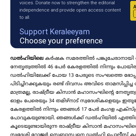
voices. Donate now to strengthen the editorial
A
independence and provide open access content
to all.
Support Keraleeyam
Choose your preference
ഡൽഹിയിലെ
കർഷക സമരത്തിൽ പങ്കുചേരാനായി ര
നേതൃത്വത്തിൽ 46 പേർ കേരളത്തിൽ നിന്നും പോയിര
ഡൽഹിയിലേക്ക് പോയ 13 പേരുടെ സംഘത്തെ ഭോപ്പ
പിടിച്ചിറക്കുകയും രണ്ട് ദിവസം അവിടെ താമസിപ്പിച്
മാത്രമല്ല, രാഷ്ട്രീയ കിസാൻ മഹാസംഘിന്റെ നേതൃത
ഓളം പേരെയും 34 തമിഴ്നാട് സ്വദേശികളെയും ഇതുപോല
കേരളത്തിൽ നിന്നും ഞങ്ങൾ 17 പേർ മം​ഗള എക്സ
പോവുകയുണ്ടായി. ഞങ്ങൾക്ക് ഡൽഹിയിൽ എത്തിച്
കൂടെയുണ്ടായിരുന്ന രാഷ്ട്രീയ കിസാൻ മഹാസംഘി
സ്വദേശി റോജർ സെബാസ്റ്റ്യനെ ഡൽഹി പൊലീസ് കസ്റ