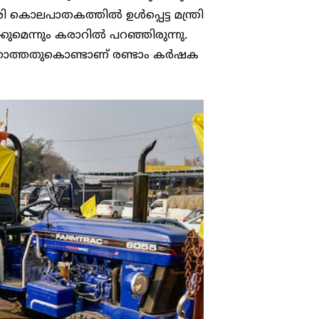
രി കൊലപാതകത്തിൽ ഉൾപ്പെട്ട മന്ത്രി
മെന്നും കരാറിൽ പറഞ്ഞിരുന്നു.
ക്കാത്തതുകൊണ്ടാണ് രണ്ടാം കർഷക