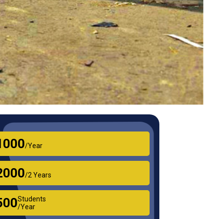
₹1000
/Year
₹2000
/2 Years
Students
₹500
/Year