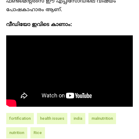
ഫണ്ടമെന്റൽസ് ഈ എപ്പിസോഡിലെ വിഷയം
പോഷകാഹാരം ആണ്.
വീഡിയോ ഇവിടെ കാണാം:
fortification
health issues
india
malnutrition
nutrition
Rice