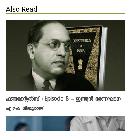
Also Read
ഫണ്ടമെന്റൽസ് : Episode 8 – ഇന്ത്യൻ ഭരണഘടന
എ.കെ ഷിബുരാജ്