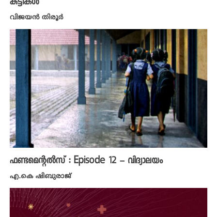
കുട്ടികൾ
വിജയൻ തിരൂർ
ഫണ്ടമെന്റൽസ് : Episode 12 – വിദ്യാലയം
എ.കെ ഷിബുരാജ്