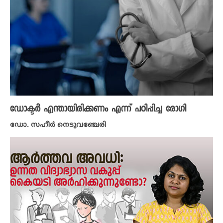
ഡോക്ടർ എന്തായിരിക്കണം എന്ന് പഠിപ്പിച്ച രോഗി
ഡോ. സഹീർ നെടുവഞ്ചേരി