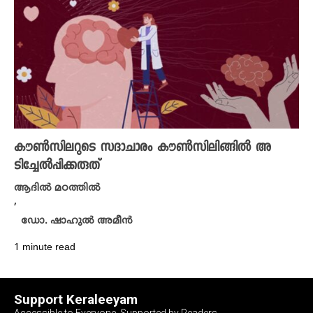
കൗൺസിലറുടെ സദാചാരം കൗൺസിലിങ്ങിൽ അ
ടിച്ചേൽപ്പിക്കരുത്
ആദിൽ മഠത്തിൽ
,
ഡോ. ഷാഹുൽ അമീൻ
1 minute read
Support Keraleeyam