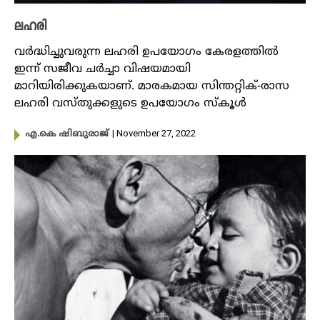
ലഹരി
വർദ്ധിച്ചുവരുന്ന ലഹരി ഉപയോ​ഗം കേരളത്തിൽ
ഇന്ന് സജീവ ചർച്ചാ വിഷയമായി
മാറിയിരിക്കുകയാണ്. മാരകമായ സിന്തറ്റിക്-രാസ
ലഹരി വസ്തുക്കളുടെ ഉപയോ​ഗം സ്കൂൾ
| November 27, 2022
എ.കെ ഷിബുരാജ്