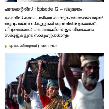
ഫണ്ടമെന്റൽസ് : Episode 12 – വിദ്യാലയം
കോവിഡ് കാലം പതിയെ കടന്നുപോയതോടെ ജൂൺ
ആദ്യം തന്നെ സ്കൂളുകൾ തുറന്നിരിക്കുകയാണ്.
‌വിദ്യാലയങ്ങൾ അടഞ്ഞുകിടന്ന ഈ നീണ്ട‌കാലം
സ്കൂളുകളുടെ സാമൂഹ്യപ്രാധാന്യം
| June 1, 2022
എ.കെ ഷിബുരാജ്