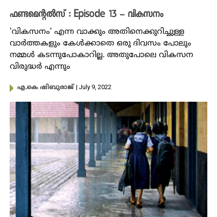
ഫണ്ടമെന്റൽസ് : Episode 13 – വികസനം
'വികസനം' എന്ന വാക്കും അതിനെക്കുറിച്ചുള്ള
വാർത്തകളും കേൾക്കാതെ ഒരു ദിവസം പോലും
നമ്മൾ കടന്നുപോകാറില്ല. അതുപോലെ വികസന
വിരുദ്ധർ എന്നും
| July 9, 2022
എ.കെ ഷിബുരാജ്