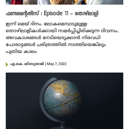
ഫണ്ടമെന്റൽസ് : Episode 11 – തൊഴിലാളി
ഇന്ന് മെയ് ദിനം. ലോകമെമ്പാടുമുള്ള
തൊഴിലാളികൾക്കായി സമർപ്പിച്ചിരിക്കുന്ന ദിവസം.
അവകാശങ്ങൾ നേടിയെടുക്കാൻ നിരവധി
പോരാട്ടങ്ങൾ ചരിത്രത്തിൽ നടത്തിയെങ്കിലും
പുതിയ കാലം
| May 7, 2022
എ.കെ ഷിബുരാജ്