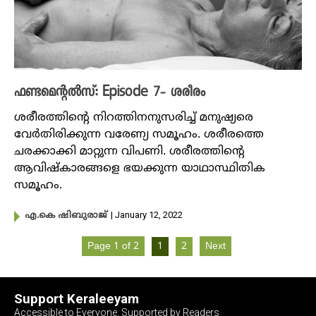
ഫണ്ടമെന്റല്‍സ്: Episode 7- ശരീരം
ശരീരത്തിന്റെ നിറത്തിനനുസരിച്ച് മനുഷ്യരെ
വേർതിരിക്കുന്ന വരേണ്യ സമൂഹം. ശരീരത്തെ
ചരക്കാക്കി മാറ്റുന്ന വിപണി. ശരീരത്തിന്റെ
ആവിഷ്കാരങ്ങളെ ഭയക്കുന്ന യാഥാസ്ഥിതിക
സമൂഹം.
| January 12, 2022
എ.കെ ഷിബുരാജ്
Page 1 of 2
1
2
Next
Support Keraleeyam
Accessible to Everyone, Supported by Readers