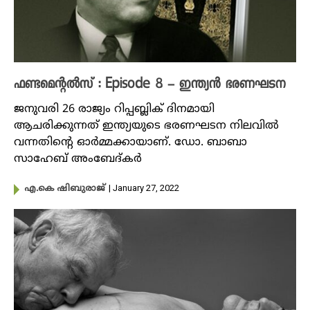
ഫണ്ടമെന്റൽസ് : Episode 8 – ഇന്ത്യൻ ഭരണഘടന
ജനുവരി 26 രാജ്യം റിപ്പബ്ലിക് ദിനമായി
ആചരിക്കുന്നത് ഇന്ത്യയുടെ ഭരണഘടന നിലവിൽ
വന്നതിന്റെ ഓർമ്മക്കായാണ്. ഡോ. ബാബാ
സാഹേബ് അംബേദ്കർ
| January 27, 2022
എ.കെ ഷിബുരാജ്