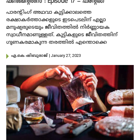
ഫണ്ടമെന്റൽസ് : Episode 17 – പാരന്റിം​ഗ്
പാരന്റിം​ഗ് അഥവാ കുട്ടിക്കാലത്തെ
രക്ഷാകർത്താക്കളുടെ ഇടപെടലിന് എല്ലാ
മനുഷ്യരുടെയും ജീവിതത്തിൽ നിർണ്ണായക
സ്വാധീനമാണുള്ളത്. ‌കുട്ടികളുടെ ജീവിതത്തിന്
ഗുണകരമാകുന്ന തരത്തിൽ എന്തൊക്കെ
| January 27, 2023
എ.കെ ഷിബുരാജ്