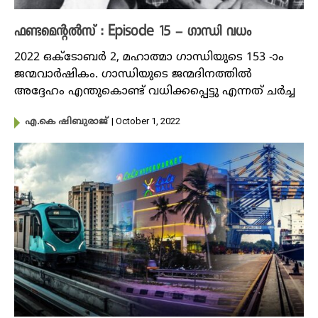
ഫണ്ടമെന്റൽസ് : Episode 15 – ​ഗാന്ധി വധം
2022 ഒക്ടോബർ 2, മഹാത്മാ ​ഗാന്ധിയുടെ 153 -ാം
ജന്മവാർഷികം. ​ഗാന്ധിയുടെ ജന്മദിനത്തിൽ
അദ്ദേഹം എന്തുകൊണ്ട് വധിക്കപ്പെട്ടു എന്നത് ചർച്ച
| October 1, 2022
എ.കെ ഷിബുരാജ്