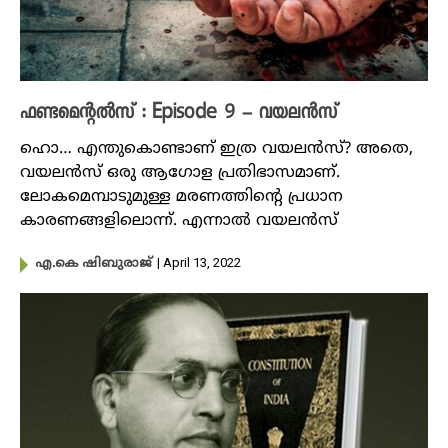
ഫണ്ടമെന്റൽസ് : Episode 9 – വയലൻസ്
ഹൊ… എന്തുകൊണ്ടാണ് ഇത്ര വയലൻസ്? അതെ,
വയലൻസ് ഒരു ആഗോള പ്രതിഭാസമാണ്.
ലോകമെമ്പാടുമുള്ള മരണത്തിന്റെ പ്രധാന
കാരണങ്ങളിലൊന്ന്. എന്നാൽ വയലൻസ്
| April 13, 2022
എ.കെ ഷിബുരാജ്