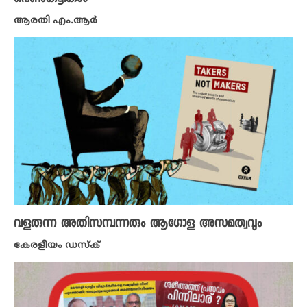
ആരതി എം.ആർ
വളരുന്ന അതിസമ്പന്നരും ആ​ഗോള അസമത്വവും
കേരളീയം ഡസ്ക്