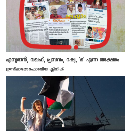
എമ്പുരാൻ, വഖഫ്, പ്രസവം, റഷ്യ, ‘മ’ എന്ന അക്ഷരം
ഇസ്‌ലാമോഫോബിയ ക്ലിനിക്