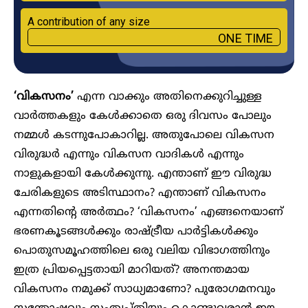
A contribution of any size
ONE TIME
‘വികസനം’
എന്ന വാക്കും അതിനെക്കുറിച്ചുള്ള
വാർത്തകളും കേൾക്കാതെ ഒരു ദിവസം പോലും
നമ്മൾ കടന്നുപോകാറില്ല. അതുപോലെ വികസന
വിരുദ്ധർ എന്നും വികസന വാദികൾ എന്നും
നാളുകളായി കേൾക്കുന്നു. എന്താണ് ഈ വിരുദ്ധ
ചേരികളുടെ അടിസ്ഥാനം? എന്താണ് വികസനം
എന്നതിന്റെ അർത്ഥം? ‘വികസനം’ എങ്ങനെയാണ്
ഭരണകൂടങ്ങൾക്കും രാഷ്ട്രീയ പാർട്ടികൾക്കും
പൊതുസമൂഹത്തിലെ ഒരു വലിയ വിഭാഗത്തിനും
ഇത്ര പ്രിയപ്പെട്ടതായി മാറിയത്? അനന്തമായ
വികസനം നമുക്ക് സാധ്യമാണോ? പുരോഗമനവും