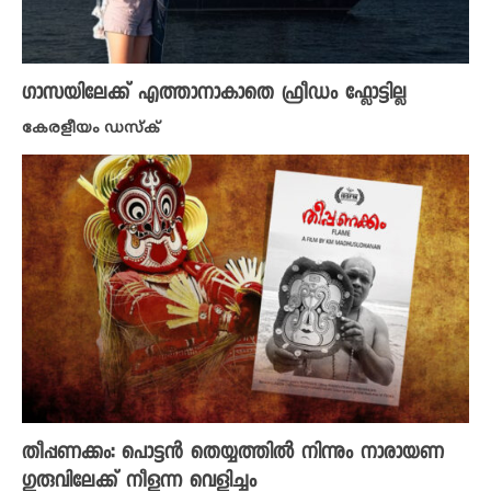
ഗാസയിലേക്ക് എത്താനാകാതെ ഫ്രീഡം ഫ്ലോട്ടില്ല
കേരളീയം ഡസ്ക്
തീപ്പണക്കം: പൊട്ടൻ തെയ്യത്തിൽ നിന്നും നാരായണ
ഗുരുവിലേക്ക് നീളുന്ന വെളിച്ചം