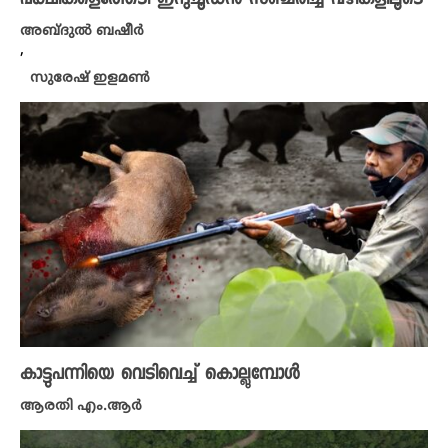
അബ്ദുൽ ബഷീർ
,
സുരേഷ് ഇളമണ്‍
കാട്ടുപന്നിയെ വെടിവെച്ച് കൊല്ലുമ്പോൾ
ആരതി എം.ആർ