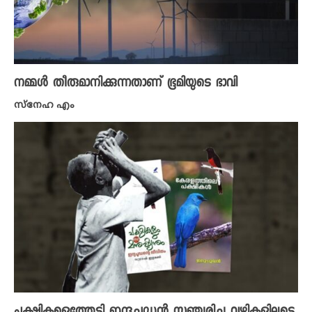
നമ്മൾ തീരുമാനിക്കുന്നതാണ് ഭൂമിയുടെ ഭാവി
സ്നേഹ എം
പക്ഷികളെത്തേടി ഇന്ദുചൂഡൻ സഞ്ചരിച്ച വഴികളിലൂടെ