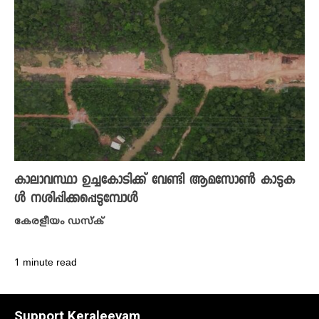
കാലാവസ്ഥാ ഉച്ചകോടിക്ക് വേണ്ടി ആമസോൺ കാടുക
ൾ നശിപ്പിക്കപ്പെടുമ്പോൾ
കേരളീയം ഡസ്ക്
1 minute read
Support Keraleeyam