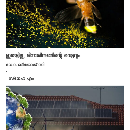
ഇരുട്ടില്ല, മിന്നാമിനുങ്ങിന്റെ വെട്ടവും
ഡോ. ബിജോയ് സി
,
സ്നേഹ എം