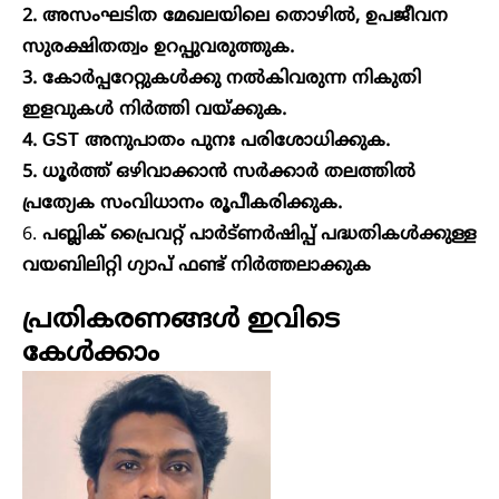
2. അസംഘടിത മേഖലയിലെ തൊഴിൽ, ഉപജീവന
സുരക്ഷിതത്വം ഉറപ്പുവരുത്തുക.
3. കോർപ്പറേറ്റുകൾക്കു നൽകിവരുന്ന നികുതി
ഇളവുകൾ നിർത്തി വയ്ക്കുക.
4. GST അനുപാതം പുനഃ പരിശോധിക്കുക.
5. ധൂർത്ത് ഒഴിവാക്കാൻ സർക്കാർ തലത്തിൽ
പ്രത്യേക സംവിധാനം രൂപീകരിക്കുക.
6.
പബ്ലിക് പ്രൈവറ്റ് പാർട്ണർഷിപ്പ് പദ്ധതികൾക്കുള്ള
വയബിലിറ്റി ഗ്യാപ് ഫണ്ട് നിർത്തലാക്കുക
പ്രതികരണങ്ങൾ ഇവിടെ
കേൾക്കാം