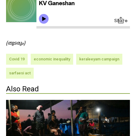
(തുടരും)
Covid 19
economic inequality
keraleeyam campaign
sarfaesi act
Also Read