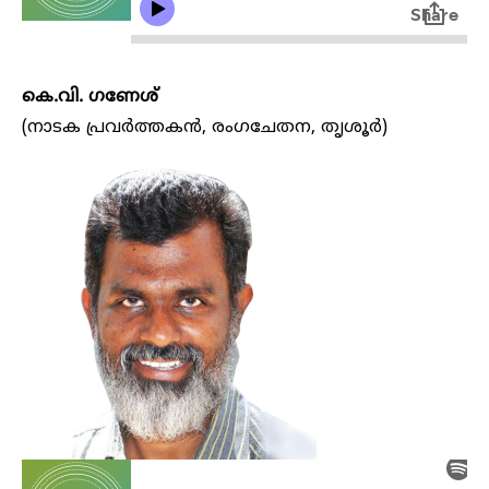
കെ.വി. ​ഗണേശ്
(നാടക പ്രവർത്തകൻ, രം​ഗചേതന, തൃശൂർ)