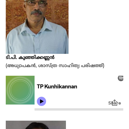
ടി.പി. കുഞ്ഞിക്കണ്ണൻ
(അധ്യാപകൻ, ശാസ്ത്ര സാഹിത്യ പരിഷത്ത്)