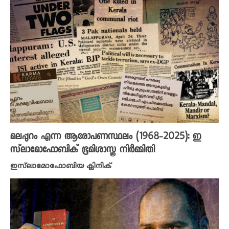
മലപ്പുറം എന്ന ആരോപണസ്ഥലം (1968-2025): ഇ
സ്‌ലാമോഫോബിക് ഭൂമിശാസ്ത്ര നിർമ്മിതി
ഇസ്‌ലാമോഫോബിയ ക്ലിനിക്