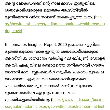
ആദ്യ ലോക്ഡൗണിന്റെ നാല് മാസം ഇന്ത്യയിലെ
ശതകോടീശ്വരരുടെ മൊത്തം ആസ്തിയിൽ
മൂന്നിലൊന്ന് വർദ്ധനവാണ് രേഖപ്പെടുത്തിയത്. (
http
s://thewire.in/business/indian-billionaires-wealth-rose-du
ring-covid
).
Billionnaires Insights Report, 2020 പ്രകാരം ഏപ്രിൽ
മുതൽ ജൂലൈ വരെ ഇന്ത്യൻ ശതകോടീശ്വരരുടെ
ആസ്തി 35 ശതമാനം വർധിച്ച് 423 ബില്യൺ ഡോളർ
ആയി. ഏഷ്യയിലെ രണ്ടാമത്തെ ധനികനായി ഗൗതം
അദാനി മാറി. ബ്ലൂംബെർഗ് സൂചിക പ്രകാരം മുകേഷ്
അംബാനി ഏഷ്യയിലെ ശതകോടീശ്വരരുടെ
പട്ടികയിൽ തുടരുന്നതിനാൽ രണ്ട് ഇന്ത്യക്കാർ
ഭൂഖണ്ഡത്തിലെ ഏറ്റവും സമ്പന്നരായ
വ്യക്തികളായിത്തീർന്നു. (
https://www.india.com/busine
ss/gautam-adani-closes-gap-with-mukesh-ambani-at-first