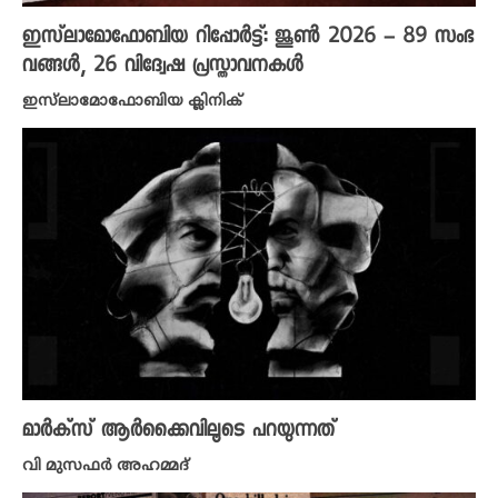
ഇസ്‌ലാമോഫോബിയ റിപ്പോർട്ട്: ജൂൺ 2026 – 89 സംഭ
വങ്ങൾ, 26 വിദ്വേഷ പ്രസ്താവനകൾ
ഇസ്‌ലാമോഫോബിയ ക്ലിനിക്
മാർക്സ് ആർക്കൈവിലൂടെ പറയുന്നത്
വി മുസഫർ അഹമ്മദ്