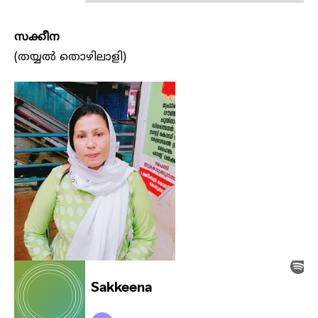
സക്കീന
(തയ്യൽ തൊഴിലാളി)