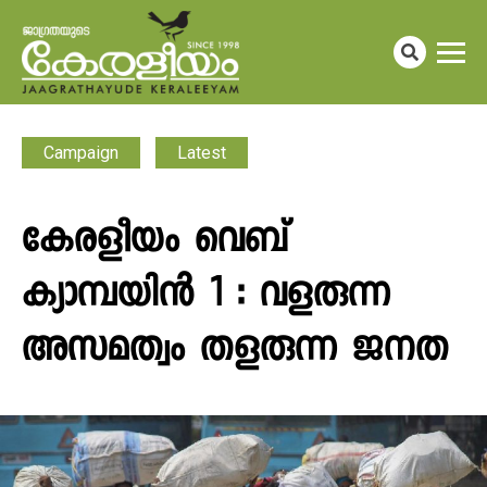
Campaign
Latest
കേരളീയം വെബ്
ക്യാമ്പയിൻ 1 : വളരുന്ന
അസമത്വം തളരുന്ന ജനത