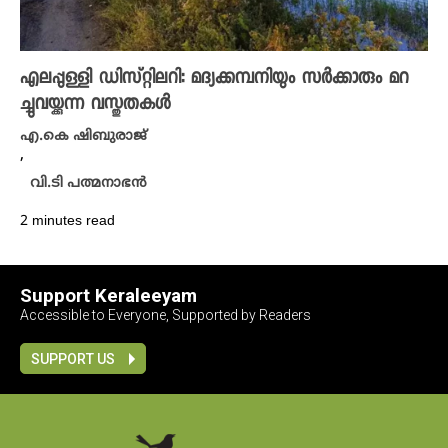
എലപ്പുള്ളി ഡിസ്റ്റിലറി: മദ്യക്കമ്പനിയും സർക്കാരും മറ
ച്ചുവയ്ക്കുന്ന വസ്തുതകൾ
എ.കെ ഷിബുരാജ്
,
വി.ടി പത്മനാഭൻ
2 minutes read
Support Keraleeyam
Accessible to Everyone, Supported by Readers
SUPPORT US