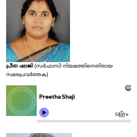
പ്രീത ഷാജി
(സർഫാസി നിയമത്തിനെതിരായ
സമരപ്രവർത്തക)