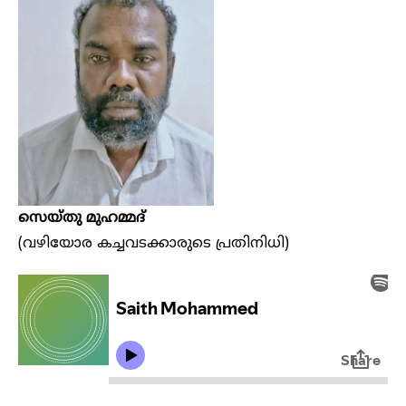
സെയ്തു മുഹമ്മദ്
(വഴിയോര കച്ചവടക്കാരുടെ പ്രതിനിധി)