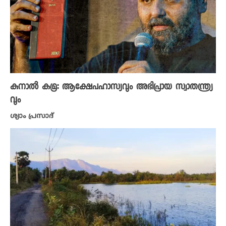
കുനാൽ കമ്ര: ആക്ഷേപഹാസ്യവും അഭിപ്രായ സ്വാതന്ത്ര്യ
വും
ശ്യാം പ്രസാദ്