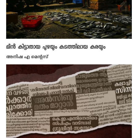
മീൻ കിട്ടാതായ പുഴയും കടത്തിലായ കരയും
അനിഷ എ മെന്റസ്