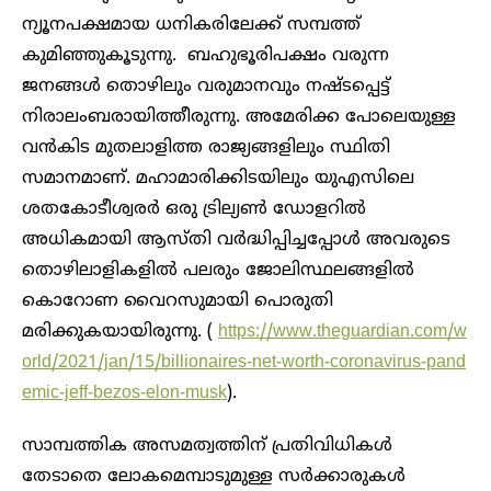
ന്യൂനപക്ഷമായ ധനികരിലേക്ക് സമ്പത്ത്
കുമിഞ്ഞുകൂടുന്നു. ബഹുഭൂരിപക്ഷം വരുന്ന
ജനങ്ങൾ തൊഴിലും വരുമാനവും നഷ്ടപ്പെട്ട്
നിരാലംബരായിത്തീരുന്നു. അമേരിക്ക പോലെയുള്ള
വൻകിട മുതലാളിത്ത രാജ്യങ്ങളിലും സ്ഥിതി
സമാനമാണ്. മഹാമാരിക്കിടയിലും യുഎസിലെ
ശതകോടീശ്വരർ ഒരു ട്രില്യൺ ഡോളറിൽ
അധികമായി ആസ്തി വർദ്ധിപ്പിച്ചപ്പോൾ അവരുടെ
തൊഴിലാളികളിൽ പലരും ജോലിസ്ഥലങ്ങളിൽ
കൊറോണ വൈറസുമായി പൊരുതി
മരിക്കുകയായിരുന്നു. (
https://www.theguardian.com/w
orld/2021/jan/15/billionaires-net-worth-coronavirus-pand
emic-jeff-bezos-elon-musk
).
സാമ്പത്തിക അസമത്വത്തിന് പ്രതിവിധികൾ
തേടാതെ ലോകമെമ്പാടുമുള്ള സർക്കാരുകൾ