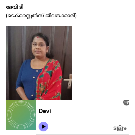
ദേവി ടി
(ടെക്സ്റ്റൈൽസ് ജീവനക്കാരി)