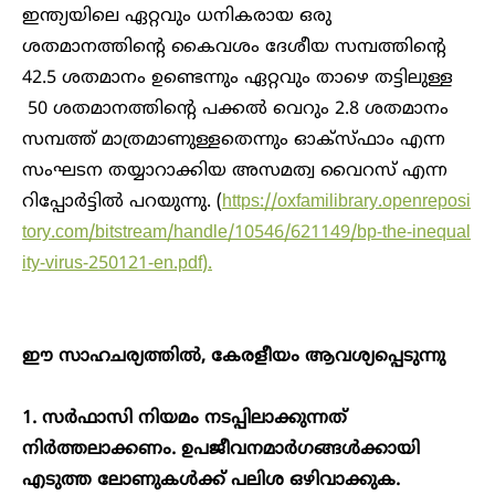
ഇന്ത്യയിലെ ഏറ്റവും ധനികരായ ഒരു
ശതമാനത്തിന്റെ കൈവശം ദേശീയ സമ്പത്തിന്റെ
42.5 ശതമാനം ഉണ്ടെന്നും ഏറ്റവും താഴെ തട്ടിലുള്ള
50 ശതമാനത്തിന്റെ പക്കൽ വെറും 2.8 ശതമാനം
സമ്പത്ത് മാത്രമാണുള്ളതെന്നും ഓക്സ്ഫാം എന്ന
സംഘടന തയ്യാറാക്കിയ അസമത്വ വൈറസ് എന്ന
റിപ്പോർട്ടിൽ പറയുന്നു. (
https://oxfamilibrary.openreposi
tory.com/bitstream/handle/10546/621149/bp-the-inequal
ity-virus-250121-en.pdf).
ഈ സാഹചര്യത്തിൽ, കേരളീയം ആവശ്യപ്പെടുന്നു
1. സർഫാസി നിയമം നടപ്പിലാക്കുന്നത്
നിർത്തലാക്കണം. ഉപജീവനമാർഗങ്ങൾക്കായി
എടുത്ത ലോണുകൾക്ക് പലിശ ഒഴിവാക്കുക.