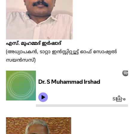
എസ്. മുഹമ്മദ് ഇർഷാദ്
(അധ്യാപകൻ, ടാറ്റാ ഇൻസ്റ്റിറ്റ്യൂട്ട് ഓഫ് സോഷ്യൽ
സയൻസസ്)