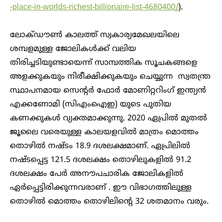
-place-in-worlds-richest-billionaire-list-4680400/
).
ലോക്ഡൗൺ കാലത്ത് സ്വകാര്യമേഖലയിലെ
ശമ്പളമുള്ള ജോലികൾക്ക് വലിയ
തിരിച്ചടിയുണ്ടായെന്ന് സാമ്പത്തിക സൂചകങ്ങളെ
അളക്കുകയും നിരീക്ഷിക്കുകയും ചെയ്യുന്ന സ്വതന്ത്ര
സ്ഥാപനമായ സെന്റർ ഫോർ മോണിറ്ററിംഗ് ഇന്ത്യൻ
എക്കണോമി (സി‌എം‌ഐ‌ഇ) യുടെ പുതിയ
കണക്കുകൾ വ്യക്തമാക്കുന്നു. 2020 ഏപ്രിൽ മുതൽ
ജൂലൈ വരെയുള്ള കാലയളവിൽ മാത്രം മൊത്തം
തൊഴിൽ നഷ്ടം 18.9 ദശലക്ഷമാണ്. ഏപ്രിലിൽ
നഷ്ടപ്പെട്ട 121.5 ദശലക്ഷം തൊഴിലുകളിൽ 91.2
ദശലക്ഷം പേർ അനൗപചാരിക ജോലികളിൽ
ഏർപ്പെട്ടിരിക്കുന്നവരാണ് . ഈ വിഭാഗത്തിലുള്ള
തൊഴിൽ മൊത്തം തൊഴിലിന്റെ 32 ശതമാനം വരും.