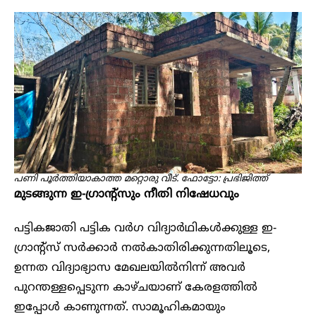
പണി പൂർത്തിയാകാത്ത മറ്റൊരു വീട്. ഫോട്ടോ: പ്രഭിജിത്ത്
മുടങ്ങുന്ന ഇ-ഗ്രാന്റ്സും നീതി നിഷേധവും
പട്ടികജാതി പട്ടിക വർഗ വിദ്യാർഥികൾക്കുള്ള ഇ-
ഗ്രാന്റ്സ് സർക്കാർ നൽകാതിരിക്കുന്നതിലൂടെ,
ഉന്നത വിദ്യാഭ്യാസ മേഖലയിൽനിന്ന് അവർ
പുറന്തള്ളപ്പെടുന്ന കാഴ്ചയാണ് കേരളത്തിൽ
ഇപ്പോൾ കാണുന്നത്. സാമൂഹികമായും