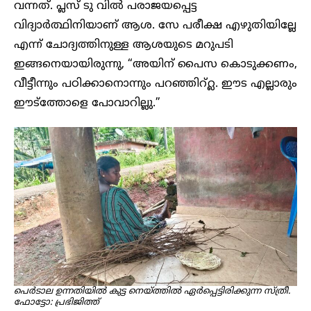
വന്നത്. പ്ലസ് ടു വിൽ പരാജയപ്പെട്ട
വിദ്യാർത്ഥിനിയാണ് ആശ. സേ പരീക്ഷ എഴുതിയില്ലേ
എന്ന് ചോദ്യത്തിനുള്ള ആശയുടെ മറുപടി
ഇങ്ങനെയായിരുന്നു, “അയിന് പൈസ കൊടുക്കണം,
വീട്ടീന്നും പഠിക്കാനൊന്നും പറഞ്ഞിറ്റ്ല. ഈട എല്ലാരും
ഈട്ത്തോളെ പോവാറില്ലു.”
പെർടാല ഉന്നതിയിൽ കുട്ട നെയ്ത്തിൽ ഏർപ്പെട്ടിരിക്കുന്ന സ്ത്രീ.
ഫോട്ടോ: പ്രഭിജിത്ത്