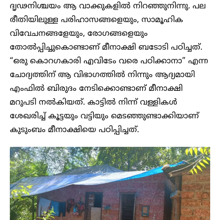
ദൃഢനിശ്ചയം ആ വാക്കുകളിൽ നിറഞ്ഞുനിന്നു. പല
രീതിയിലുള്ള പരിഹാസങ്ങളെയും, സാമൂഹിക
വിവേചനങ്ങളേയും, രോഗങ്ങളെയും
തോൽപ്പിച്ചുകൊണ്ടാണ് മീനാക്ഷി ബടോടി പഠിച്ചത്.
“ഒരു കൊറഗകാരി എവിടേം വരെ പഠിക്കാനാ” എന്ന
ചോദ്യത്തിന് ആ വിഭാഗത്തിൽ നിന്നും ആദ്യമായി
എംഫിൽ ബിരുദം നേടിക്കൊണ്ടാണ് മീനാക്ഷി
മറുപടി നൽകിയത്. കാട്ടിൽ നിന്ന് വള്ളികൾ
ശേഖരിച്ച് കൂട്ടയും വട്ടിയും മെടഞ്ഞുണ്ടാക്കിയാണ്
കുടുംബം മീനാക്ഷിയെ പഠിപ്പിച്ചത്.