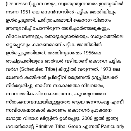
(Depressed)ക്ലാസായും, സ്വാതന്ത്ര്യനന്തരം ഇന്ത്യയിൽ
നടന്ന 1951 ലെ സെൻസസിൽ പട്ടിക ജാതിയിലും
ഉൾപ്പെടുത്തി. ചരിത്രപരമായി കൊറഗ വിഭാഗം
അനുഭവിച്ച് പോന്നിരുന്ന അടിച്ചമർത്തലുകളും,
വിവേചനങ്ങളും, തൊട്ടുകൂടായ്മയും, സമൂഹത്തിലെ
ഒറ്റപ്പെടലും കാരണമാണ് പട്ടിക ജാതിയിൽ
ഉൾപ്പെടുത്തിയത്. അതിനുശേഷം 1956ലെ
രാഷ്ട്രപതിയുടെ ഓർഡർ വഴിയാണ് കൊറഗ പട്ടിക
വർഗ (Scheduled Tribe) ലിസ്റ്റിൽ വരുന്നത്. 1973 ലെ
ധേബർ കമ്മീഷൻ പ്രിമറ്റീവ് ട്രൈബൽ ഗ്രൂപ്പിലേക്ക്
നിർദ്ദേശിച്ചു. താഴ്ന്ന സാക്ഷരതാ നിലവാരം,
സാമ്പത്തിക പിന്നാക്കാവസ്ഥ, കുറയുന്നതോ
സ്തംഭനാവസ്ഥയിലുള്ളതോ ആയ ജനസംഖ്യ എന്നീ
സവിശേഷതകൾ കാരണം കൊറഗർ പ്രാക്തന
ഗോത്ര വിഭാഗ ലിസ്റ്റിൽ ഉൾപ്പെട്ടു. 2006 ഇൽ ഇന്ത്യ
ഗവൺമെന്റ് Primitive Tribal Group എന്നത് Particularly