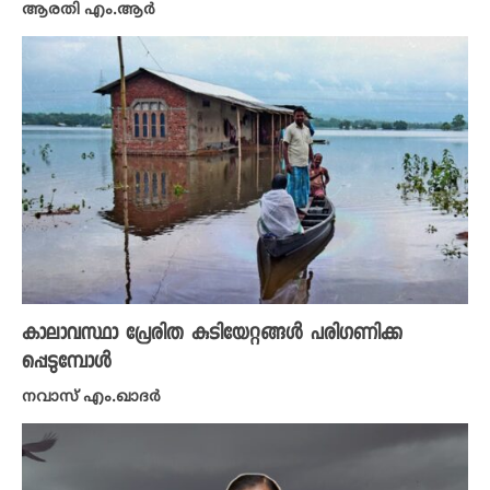
ആരതി എം.ആർ
കാലാവസ്ഥാ പ്രേരിത കുടിയേറ്റങ്ങൾ പരിഗണിക്ക
പ്പെടുമ്പോൾ
നവാസ് എം.ഖാദർ