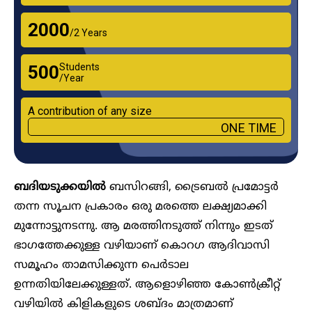
₹2000
/2 Years
Students
₹500
/Year
A contribution of any size
ONE TIME
ബദിയടുക്കയിൽ
ബസിറങ്ങി, ട്രൈബൽ പ്രമോട്ടർ
തന്ന സൂചന പ്രകാരം ഒരു മരത്തെ ലക്ഷ്യമാക്കി
മുന്നോട്ടുനടന്നു. ആ മരത്തിനടുത്ത് നിന്നും ഇടത്
ഭാഗത്തേക്കുള്ള വഴിയാണ് കൊറ​ഗ ആദിവാസി
സമൂഹം താമസിക്കുന്ന പെർടാല
ഉന്നതിയിലേക്കുള്ളത്. ആളൊഴിഞ്ഞ കോൺക്രീറ്റ്
വഴിയിൽ കിളികളുടെ ശബ്ദം മാത്രമാണ്