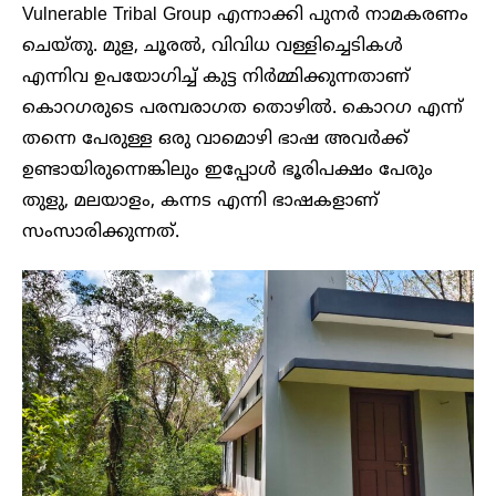
Vulnerable Tribal Group എന്നാക്കി പുനർ നാമകരണം
ചെയ്തു. മുള, ചൂരൽ, വിവിധ വള്ളിച്ചെടികൾ
എന്നിവ ഉപയോഗിച്ച് കുട്ട നിർമ്മിക്കുന്നതാണ്
കൊറഗരുടെ പരമ്പരാഗത തൊഴിൽ. കൊറഗ എന്ന്
തന്നെ പേരുള്ള ഒരു വാമൊഴി ഭാഷ അവർക്ക്
ഉണ്ടായിരുന്നെങ്കിലും ഇപ്പോൾ ഭൂരിപക്ഷം പേരും
തുളു, മലയാളം, കന്നട എന്നി ഭാഷകളാണ്
സംസാരിക്കുന്നത്.