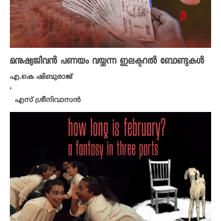
മനുഷ്യജീവൻ പണയം വയ്ക്കുന്ന ഇലക്ടറൽ ബോണ്ടുകൾ
എ.കെ ഷിബുരാജ്
,
എസ് ശ്രീനിവാസൻ