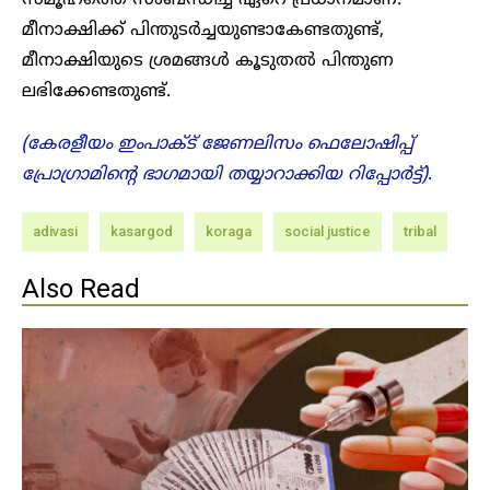
സമൂഹത്തെ സംബന്ധിച്ച് ഏറെ പ്രധാനമാണ്.
മീനാക്ഷിക്ക് പിന്തുടർച്ചയുണ്ടാകേണ്ടതുണ്ട്,
മീനാക്ഷിയുടെ ശ്രമങ്ങൾ കൂടുതൽ പിന്തുണ
ലഭിക്കേണ്ടതുണ്ട്.
(കേരളീയം ഇംപാക്ട് ജേണലിസം ഫെലോഷിപ്പ്
പ്രോഗ്രാമിന്റെ ഭാഗമായി തയ്യാറാക്കിയ റിപ്പോർട്ട്)
.
adivasi
kasargod
koraga
social justice
tribal
Also Read