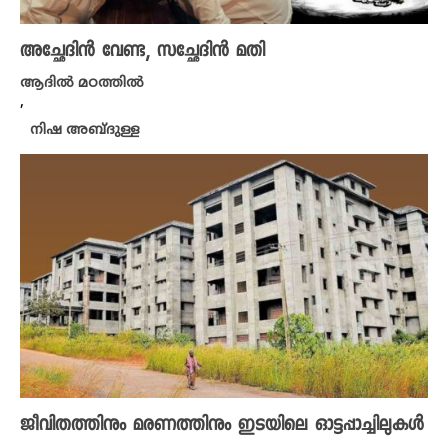
അച്ഛേദിൻ വേണ്ട, സച്ഛേദിൻ മതി
ആദിൽ മഠത്തിൽ
,
നിഷ അബ്ദുള്ള
ജീവിതത്തിനും മരണത്തിനും ഇടയിലെ ഓട്ടപ്പാച്ചിലുകൾ