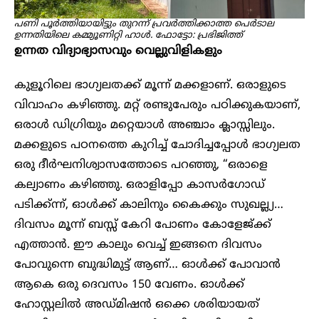
പണി പൂർത്തിയായിട്ടും തുറന്ന് പ്രവർത്തിക്കാത്ത പെർടാല
ഉന്നതിയിലെ കമ്മ്യൂണിറ്റി ഹാൾ.
ഫോട്ടോ: പ്രഭിജിത്ത്
ഉന്നത വിദ്യാഭ്യാസവും വെല്ലുവിളികളും
കുളൂറിലെ ഭാഗ്യലതക്ക് മൂന്ന് മക്കളാണ്. ഒരാളുടെ
വിവാഹം കഴിഞ്ഞു. മറ്റ് രണ്ടുപേരും പഠിക്കുകയാണ്,
ഒരാൾ ഡിഗ്രിയും മറ്റെയാൾ അഞ്ചാം ക്ലാസ്സിലും.
മക്കളുടെ പഠനത്തെ കുറിച്ച് ചോദിച്ചപ്പോൾ ഭാഗ്യലത
ഒരു ദീർഘനിശ്വാസത്തോടെ പറഞ്ഞു, “ഒരാളെ
കല്യാണം കഴിഞ്ഞു. ഒരാളിപ്പോ കാസർഗോഡ്
പടിക്ക്ന്ന്, ഓൾക്ക് കാലിനും കൈക്കും സുഖല്ല്യ…
ദിവസം മൂന്ന് ബസ്സ് കേറി പോണം കോളേജ്ക്ക്
എത്താൻ. ഈ കാലും വെച്ച് ഇങ്ങനെ ദിവസം
പോവുന്നെ ബുദ്ധിമുട്ട് ആണ്… ഓൾക്ക് പോവാൻ
ആകെ ഒരു ദെവസം 150 വേണം. ഓൾക്ക്
ഹോസ്റ്റലിൽ അഡ്മിഷൻ ഒക്കെ ശരിയായത്