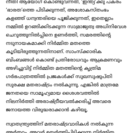
നീതി ആയോഗ് കൊണ്ടുവന്നത്, ‘ഇന്ത്യ’ക്കു പകരം
‘ഭാരത’ത്തെ പിടിക്കുന്നത്, അശോകസ്തംഭം
കളഞ്ഞ് ധന്വന്തരിയെ പൂജിക്കുന്നത്, ഇതെല്ലാം
നമ്മിൽ ഉറങ്ങിക്കിടക്കുന്ന സാമ്രാജ്യത്വ അധിനിവേശ
ചെറുത്തുനിൽപ്പിനെ ഉണർത്തി, സമരത്തിന്റെ
നടുനായകമാക്കി നിർമ്മിത മതത്തെ
കൂടിയിരുത്തുന്നതിനാണ്. സാംസ്ക്കാരിക
ബിംബങ്ങൾ കൊണ്ട് പ്രതിരോധവും ആക്രമണവും
അഴിച്ചുവിട്ട് നിർമ്മിത മതത്തിന്റെ കൃത്രിമ
ഗർഭപാത്രത്തിൽ പ്രജകൾക്ക് സുഖസുഷുപ്തി
സുരക്ഷ മതരാഷ്ട്രം നൽകുന്നു. എങ്കിൽ മാത്രമേ
ജനതയെ സാമൂഹ്യമായ ശൈശവത്തിൽ
നിലനിർത്തി അരാഷ്ട്രീയവൽക്കരിച്ച് അവരെ
ജനായത്ത വിരുദ്ധരാക്കാൻ കഴിയൂ.
സ്വാതന്ത്ര്യത്തിന് മതരാഷ്ട്രവാദികൾ നൽകുന്ന
അർത്ഥം, അവർ ഉയർത്തിപ്പിടിക്കുന്ന നിർമ്മിത