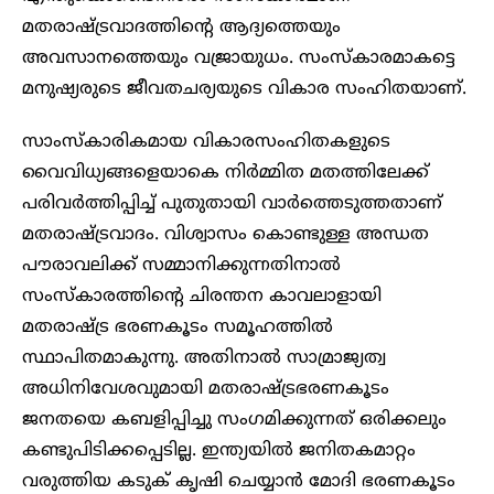
മതരാഷ്ട്രവാദത്തിന്റെ ആദ്യത്തെയും
അവസാനത്തെയും വജ്രായുധം. സംസ്കാരമാകട്ടെ
മനുഷ്യരുടെ ജീവതചര്യയുടെ വികാര സംഹിതയാണ്.
സാംസ്കാരികമായ വികാരസംഹിതകളുടെ
വൈവിധ്യങ്ങളെയാകെ നിർമ്മിത മതത്തിലേക്ക്
പരിവർത്തിപ്പിച്ച് പുതുതായി വാർത്തെടുത്തതാണ്
മതരാഷ്ട്രവാദം. വിശ്വാസം കൊണ്ടുള്ള അന്ധത
പൗരാവലിക്ക് സമ്മാനിക്കുന്നതിനാൽ
സംസ്കാരത്തിന്റെ ചിരന്തന കാവലാളായി
മതരാഷ്ട്ര ഭരണകൂടം സമൂഹത്തിൽ
സ്ഥാപിതമാകുന്നു. അതിനാൽ സാമ്രാജ്യത്വ
അധിനിവേശവുമായി മതരാഷ്ട്രഭരണകൂടം
ജനതയെ കബളിപ്പിച്ചു സംഗമിക്കുന്നത് ഒരിക്കലും
കണ്ടുപിടിക്കപ്പെടില്ല. ഇന്ത്യയിൽ ജനിതകമാറ്റം
വരുത്തിയ കടുക് കൃഷി ചെയ്യാൻ മോദി ഭരണകൂടം