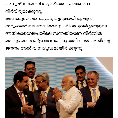
അനുഷ്ഠാനമായി ആത്മീയതാ പലമകളെ
നിർവീര്യമാക്കുന്നു
ഭരണകൂടമതം.സാമ്രാജ്യത്വവുമായി ഏഷ്യൻ
സമൂഹത്തിലെ അധികാര ഉപരി- മധ്യവർഗ്ഗങ്ങളുടെ
അധികാരവേഴ്ചയിലെ സന്തതിയാണ് നിർമ്മിത
മതവും മതരാഷ്ട്രവാദവും. ആയതിനാൽ അതിന്റെ
ജനനം അതീവ നിഗൂഢമായിരിക്കുന്നു.