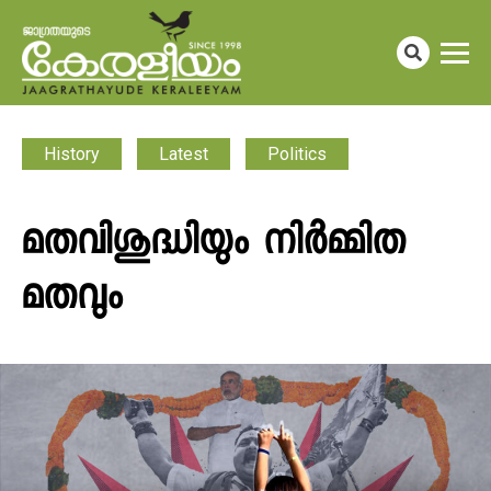
History
Latest
Politics
മതവിശുദ്ധിയും നിർമ്മിത
മതവും