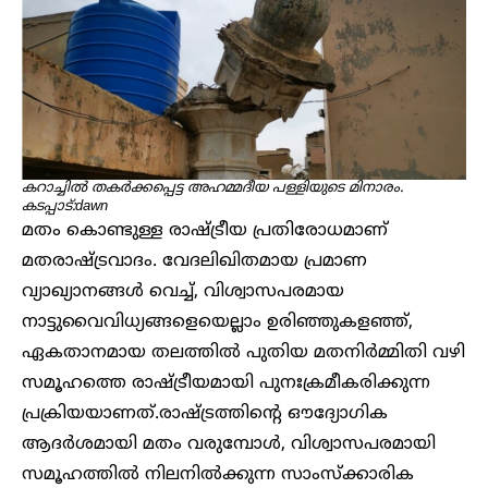
കറാച്ചിൽ തകർക്കപ്പെട്ട അഹ​മ്മദീയ പള്ളിയുടെ മിനാരം.
കടപ്പാട്:dawn
മതം കൊണ്ടുള്ള രാഷ്ട്രീയ പ്രതിരോധമാണ്
മതരാഷ്ട്രവാദം. വേദലിഖിതമായ പ്രമാണ
വ്യാഖ്യാനങ്ങൾ വെച്ച്, വിശ്വാസപരമായ
നാട്ടുവൈവിധ്യങ്ങളെയെല്ലാം ഉരിഞ്ഞുകളഞ്ഞ്,
ഏകതാനമായ തലത്തിൽ പുതിയ മതനിർമ്മിതി വഴി
സമൂഹത്തെ രാഷ്ട്രീയമായി പുനഃക്രമീകരിക്കുന്ന
പ്രക്രിയയാണത്.രാഷ്ട്രത്തിന്റെ ഔദ്യോഗിക
ആദർശമായി മതം വരുമ്പോൾ, വിശ്വാസപരമായി
സമൂഹത്തിൽ നിലനിൽക്കുന്ന സാംസ്ക്കാരിക