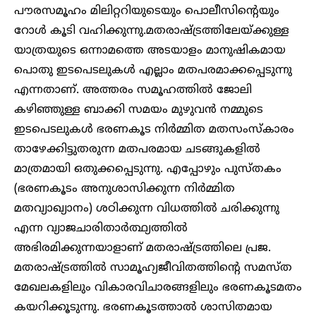
പൗരസമൂഹം മിലിറ്ററിയുടെയും പൊലീസിന്റെയും
റോൾ കൂടി വഹിക്കുന്നു.മതരാഷ്ട്രത്തിലേയ്ക്കുള്ള
യാത്രയുടെ ഒന്നാമത്തെ അടയാളം മാനുഷികമായ
പൊതു ഇടപെടലുകൾ എല്ലാം മതപരമാക്കപ്പെടുന്നു
എന്നതാണ്. അത്തരം സമൂഹത്തിൽ ജോലി
കഴിഞ്ഞുള്ള ബാക്കി സമയം മുഴുവൻ നമ്മുടെ
ഇടപെടലുകൾ ഭരണകൂട നിർമ്മിത മതസംസ്കാരം
താഴേക്കിട്ടുതരുന്ന മതപരമായ ചടങ്ങുകളിൽ
മാത്രമായി ഒതുക്കപ്പെടുന്നു. എപ്പോഴും പുസ്തകം
(ഭരണകൂടം അനുശാസിക്കുന്ന നിർമ്മിത
മതവ്യാഖ്യാനം) ശഠിക്കുന്ന വിധത്തിൽ ചരിക്കുന്നു
എന്ന വ്യാജചാരിതാർത്ഥ്യത്തിൽ
അഭിരമിക്കുന്നയാളാണ് മതരാഷ്ട്രത്തിലെ പ്രജ.
മതരാഷ്ട്രത്തിൽ സാമൂഹ്യജീവിതത്തിന്റെ സമസ്ത
മേഖലകളിലും വികാരവിചാരങ്ങളിലും ഭരണകൂടമതം
കയറിക്കൂടുന്നു. ഭരണകൂടത്താൽ ശാസിതമായ