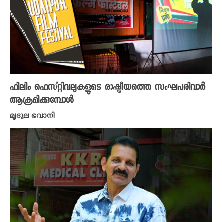
ഫിലിം ഫെസ്റ്റിവലുകളുടെ രാഷ്ട്രീയത്തെ സംഘപരിവാർ
ആക്രമിക്കുമ്പോൾ
മൃദുല ഭവാനി