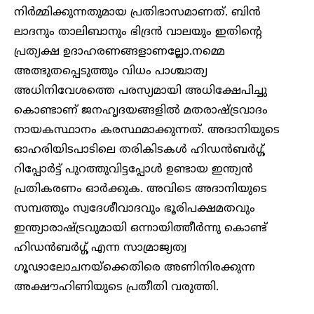
നിർമ്മിക്കുന്നതുമായ പ്രതിഭാസമാണത്. ബിൻ
ലാദനും താലിബാനും ഭിദ്രൻ വാലയും ഇതിന്റെ
പ്രത്യക്ഷ ഉദാഹരണങ്ങളാണല്ലോ.നമ്മെ
അത്ഭുതപ്പെടുത്തും വിധം പാശ്ചാത്യ
അധിനിവേശത്തെ പരസ്യമായി അധിക്ഷേപിച്ചു
കൊണ്ടാണ് ജനഹൃദയങ്ങളിൽ മതരാഷ്ട്രവാദം
നായകസ്ഥാനം കരസ്ഥമാക്കുന്നത്. അദാനിയുടെ
ഓഹരിയിടപാടിലെ തരികിടകൾ ഹിഡൻബർഗ്ഗ്
റിപ്പോർട്ട് പുറത്തുവിട്ടപ്പോൾ ഉണ്ടായ ഇന്ത്യൻ
പ്രതികരണം ഓർക്കുക. അവിടെ അദാനിയുടെ
സമ്പത്തും സ്വദേശീവാദവും ഭൂരിപക്ഷമതവും
ഇന്ത്യാരാഷ്ട്രവുമായി ഒന്നായിത്തീർന്നു കൊണ്ട്
ഹിഡൻബർഗ്ഗ് എന്ന സാമ്രാജ്യത്വ
ഗൂഢാലോചനയ്ക്കെതിരെ അണിനിരക്കുന്ന
അക്ഷൗഹിണിയുടെ പ്രതീതി വരുത്തി.