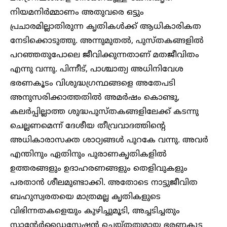
നിയമനിർമ്മാണം അതുവരെ ഒട്ടും
പ്രചാരമില്ലാതിരുന്ന കൃതികൾക്ക് ആധികാരികത
നേടിക്കൊടുത്തു. അന്നുമുതൽ, പുസ്തകങ്ങളിൽ
പറഞ്ഞതുപോലെ ജീവിക്കുന്നതാണ് മതജീവിതം
എന്നു വന്നു. പിന്നീട്, പാശ്ചാത്യ അധിനിവേശ
ഭരണകൂടം വിശുദ്ധഗ്രന്ഥങ്ങളെ അതേപടി
അനുസരിക്കാത്തതിൽ അമർഷം കൊണ്ടു,
കലർപ്പില്ലാത്ത ശുദ്ധപുസ്തകങ്ങളിലേക്ക് കടന്നു
ചെല്ലണമെന്ന് ദേശീയ തീവ്രവാദത്തിന്റെ
അധികാരാസക്ത ശാഠ്യങ്ങൾ പുറകേ വന്നു. അവർ
എന്തിനും ഏതിനും പുരാണകൃതികളിൽ
ഉത്തരങ്ങളും ഉദാഹരണങ്ങളും തെളിവുകളും
പരതാൻ ശീലമുണ്ടാക്കി. അതോടെ നാട്ടുജീവിത
ബഹുസ്വരതയെ മാത്രമല്ല കൃതികളുടെ
വിഭിന്നതകളെയും കുഴിച്ചുമൂടി, അച്ചടിച്ചതും
സ്റ്റാന്റേർഡൈസേഷൻ ചെയ്തതുമായ ഭരണകൂട