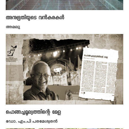
അനുഭൂതിയുടെ വൻകരകൾ
അമലു
പൊങ്ങച്ചമൂല്യത്തിന്റെ മേള
ഡോ. എം.പി പരമേശ്വരൻ