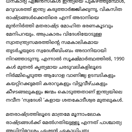
ധനകാര്യ ഏജൻസികൾ ഇന്ത്യയെ പുകഴ്ത്തുമ്പോൾ,
മറുവശത്ത് ഇന്ത്യ കരുത്താർജ്ജിക്കുന്നു, വികസിത
രാഷ്ട്രങ്ങൾക്കെതിരെ എന്ന് അദാനിയെ
മുൻനിർത്തി മതരാഷ്ട്ര മോഹിത ഭരണകൂടവും
മേനിപറയും. അപ്രകാരം വിദേശിയോടുള്ള
സ്വാതന്ത്ര്യസമരത്തിന്റെ സമകാലികമായ
തുടർച്ചയുടെ സ്വദേശീബിംബം അദാനിയായി
നിറഞ്ഞാടുന്നു. എന്നാൽ സൂക്ഷ്മാർത്ഥത്തിൽ, 1990
കൾ മുതൽ കൃത്യമായ ചരടുവലികളിലൂടെ
നിർമ്മിച്ചെടുത്ത ആഗോള വാണിജ്യ ഉടമ്പടികളും
കയറ്റിറക്കുമതി കരാറുകളും വിട്ടുവീഴ്ചകളും
കീഴടങ്ങലുകളും ജന്മം കൊടുത്തതാണ് ഇന്ത്യയിലെ
നവീന ‘സ്വദേശി ‘കളായ ശതകോടീശ്വര മുതലുകൾ.
മതരാഷ്ട്രത്തിലൂടെ മാത്രമേ മൂന്നാംലോക
രാഷ്ട്രങ്ങൾക്ക് മേൽഗതിയുള്ളൂ എന്നത് പാശ്ചാത്യ
അധിനിവേശം ഏഷ്യൻ ഏകാധിപത്യ