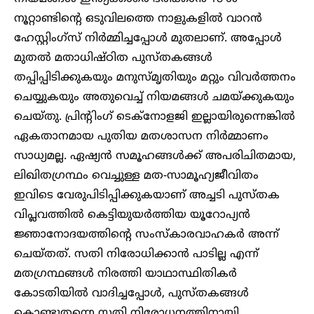
നൂറ്റാണ്ടിന്റെ ഒടുവിലത്തെ നാളുകളിൽ വാറൻ
ഹേസ്റ്റിംഗ്സ് നിർമ്മിച്ചപ്പോൾ മുതലാണ്. അപ്പോൾ
മുതൽ മതാധിഷ്ഠിത പുസ്തകങ്ങൾ
തപ്പിപ്പിടിക്കുകയും മനുസ്മൃതിയും മറ്റും വിവർത്തനം
ചെയ്യുകയും അതുവെച്ച് നിയമങ്ങൾ ചമയ്ക്കുകയും
ചെയ്തു. പ്രിന്റിംഗ് ടെക്നോളജി ഇല്ലായിരുന്നെങ്കിൽ
ഏകതാനമായ പുതിയ മതശാസന നിർമ്മാണം
സാധ്യമല്ല. ഏഷ്യൻ സമൂഹങ്ങൾക്ക് അപരിചിതമായ,
ലിഖിതഗ്രന്ഥം വെച്ചുള്ള മത-സാമൂഹ്യജീവിതം
ഇവിടെ വേരുപിടിപ്പിക്കുകയാണ് അച്ചടി പുസ്തക
വിപ്ലവത്തിൽ കെട്ടിയുയർത്തിയ യൂറോപ്യൻ
ജ്ഞാനോദയത്തിന്റെ സംസ്കാരവാഹകർ അന്ന്
ചെയ്തത്. സതി നിരോധിക്കാൻ പാടില്ല എന്ന്
മതഗ്രന്ഥങ്ങൾ നിരത്തി യാഥാസ്ഥിതികർ
കോടതിയിൽ വാദിച്ചപ്പോൾ, പുസ്തകങ്ങൾ
കൊണ്ടുതന്നെ സതി നിരോധനത്തിനായി