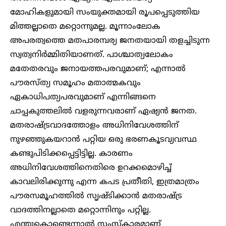
മോഹികളുമായി സംയുക്തമായി രൂപപ്പെടുത്തിയ
മിത്തല്ലാതെ മറ്റൊന്നുമല്ല. മൂന്നാംലോക
അപരത്വത്തെ മതപാരമ്പര്യ ജനതയായി തളച്ചിടുന്ന
സ്വത്വനിർമ്മിതിയാണത്. പാശ്ചാത്യലോകം
മതേതരവും ജനായത്തപരവുമാണ്; എന്നാൽ
പൗരസ്ത്യ സമൂഹം മതാത്മകവും
ഏകാധിപത്യപരവുമാണ് എന്നിങ്ങനെ
ചാപ്പകുത്തലിൽ വളരുന്നവരാണ് ഏഷ്യൻ ജനത.
മതരാഷ്ട്രവാദത്തോളം അധിനിവേശത്തിന്
നുഴഞ്ഞുകയറാൻ പറ്റിയ ഒരു ഭരണകൂടവ്യവസ്ഥ
കണ്ടുപിടിക്കപ്പെട്ടിട്ടില്ല. കാരണം
അധിനിവേശത്തിനെതിരെ ഉറക്കമൊഴിച്ച്
കാവലിരിക്കുന്നു എന്ന കപട പ്രതീതി, ഇത്രമാത്രം
പൗരസമൂഹത്തിൽ സൃഷ്ടിക്കാൻ മതരാഷ്ട്ര
വാദത്തിനല്ലാതെ മറ്റൊന്നിനും പറ്റില്ല.
എന്തുകൊണ്ടെന്നാൽ സംസ്കാരമാണ്