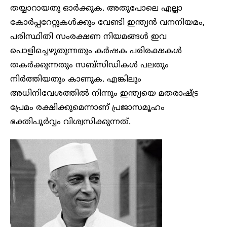
തയ്യാറായതു ഓർക്കുക. അതുപോലെ എല്ലാ
കോർപ്പറേറ്റുകൾക്കും വേണ്ടി ഇന്ത്യൻ വനനിയമം,
പരിസ്ഥിതി സംരക്ഷണ നിയമങ്ങൾ ഇവ
പൊളിച്ചെഴുതുന്നതും കർഷക പരിരക്ഷകൾ
തകർക്കുന്നതും സബ്‌സിഡികൾ പലതും
നിർത്തിയതും കാണുക. എങ്കിലും
അധിനിവേശത്തിൽ നിന്നും ഇന്ത്യയെ മതരാഷ്ട്ര
പ്രേമം രക്ഷിക്കുമെന്നാണ് പ്രജാസമൂഹം
ഭക്തിപൂർവ്വം വിശ്വസിക്കുന്നത്.