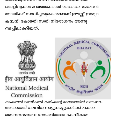
തെളിവുകൾ ഹാജരാക്കാൻ രാജാറാം മോഹൻ
റോയിക്ക് സാധിച്ചതുകൊണ്ടാണ് ഈസ്റ്റ് ഇന്ത്യാ
കമ്പനി കോടതി സതി നിരോധനം അന്നു
നടപ്പിലാക്കിയത്.
നാഷണൽ മെഡിക്കൽ കമ്മീഷന്റെ ലോ​ഗോയിൽ വന്ന മാറ്റം
അതായത് പലവിധ നാട്ടുനടപ്പുകൾക്ക് പകരം
മതഗ്രന്ഥങ്ങളെ നോക്കിയുള്ള കേന്ദീകൃത