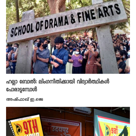
ഹല്ലാ ബോൽ: ലിംഗനീതിക്കായി വിദ്യാർത്ഥികൾ
പോരാടുമ്പോൾ
അഷ്ഫാഖ് ഇ.ജെ