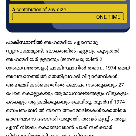
A contribution of any size
ONE TIME
പാകിസ്ഥാനിൽ
അഹമ്മദിയ എന്നൊരു
ന്യൂനപക്ഷമുണ്ട്. ലോകത്തിൽ ഏറ്റവും കൂടുതൽ
അഹമ്മദിയർ ഉള്ളതും (ജനസംഖ്യയിൽ 2
ശതമാനത്തോളം) പാകിസ്ഥാനിൽ തന്നെ. 1974 മെയ്
അവസാനത്തിൽ മതതീവ്രവാദി വിദ്യാർത്ഥികൾ
അഹമ്മദികൾക്കെതിരെ കലാപം നടത്തുകയും 27
പേരെ കൊല്ലുകയും ആരാധനാലയങ്ങളും വീടുകളും
കടകളും ആക്രമിക്കുകയും ചെയ്തു. തുടർന്ന് 1974
സെപ്തംബറിൽ തന്നെ അഹമ്മദിയകൾക്കെതിരെ
ഭരണഘടനാ ഭേദഗതി വരുത്തി, അവർ മുസ്ലീം അല്ല
എന്ന് നിയമം കൊണ്ടുവരാൻ പാക് സർക്കാർ