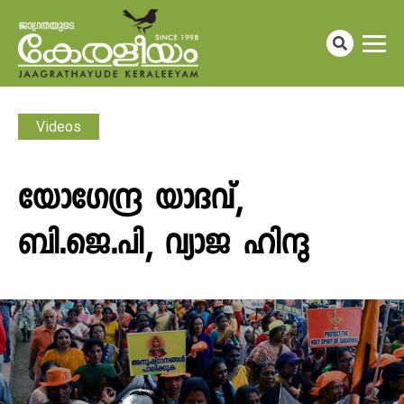
Videos
യോ​ഗേന്ദ്ര യാദവ്,
ബി.ജെ.പി, വ്യാജ ഹിന്ദു