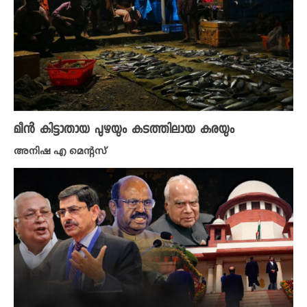
മീൻ കിട്ടാതായ പുഴയും കടത്തിലായ കരയും
അനിഷ എ മെന്റസ്