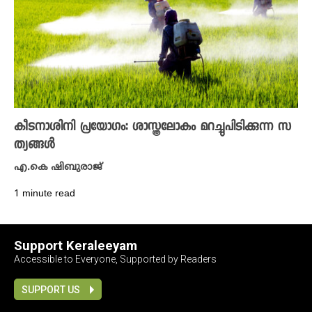
കീടനാശിനി പ്രയോ​ഗം: ശാസ്ത്രലോകം മറച്ചുപിടിക്കുന്ന സ
ത്യങ്ങൾ
എ.കെ ഷിബുരാജ്
1 minute read
Support Keraleeyam
Accessible to Everyone, Supported by Readers
SUPPORT US