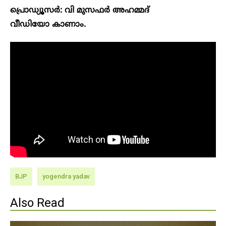
പ്രൊഡ്യൂസർ: വി മുസഫർ അഹമ്മദ്
വീഡിയോ കാണാം.
BJP
yogendra yadav
Also Read