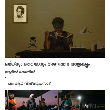
മാർക്‌സും മത്തിയാസും അന്വേഷണ യാത്രകളും
ആദിൽ മഠത്തിൽ
,
എം ആർ വിഷ്ണുപ്രസാദ്