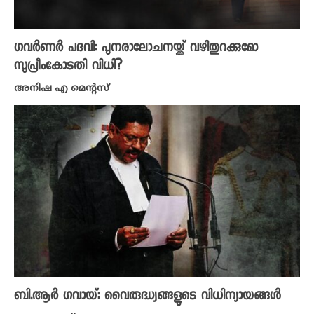
ഗവർണർ പദവി: പുനരാലോചനയ്ക്ക് വഴിതുറക്കുമോ
സുപ്രീംകോടതി വിധി?
അനിഷ എ മെന്റസ്
ബി.ആർ ഗവായ്: വൈരുദ്ധ്യങ്ങളുടെ വിധിന്യായങ്ങൾ