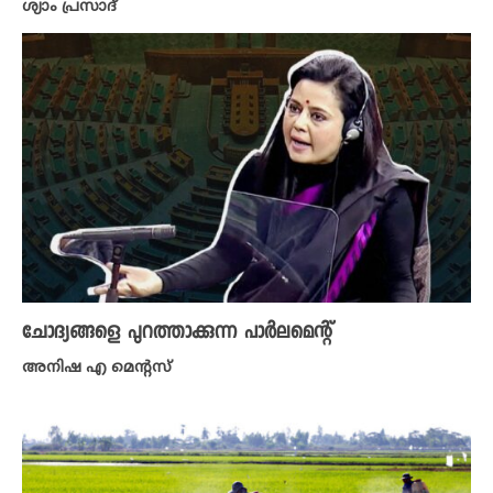
ശ്യാം പ്രസാദ്
ചോദ്യങ്ങളെ പുറത്താക്കുന്ന പാർലമെന്റ്
അനിഷ എ മെന്റസ്