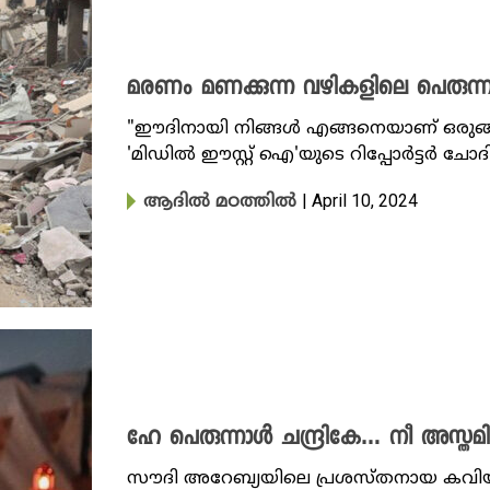
മരണം മണക്കുന്ന വഴികളിലെ പെരുന്
"ഈദിനായി നിങ്ങൾ എങ്ങനെയാണ് ഒരുങ്ങ
'മിഡിൽ ഈസ്റ്റ് ഐ'യുടെ റിപ്പോർട്ടർ ചോദി
| April 10, 2024
ആദിൽ മഠത്തിൽ
ഹേ പെരുന്നാൾ ചന്ദ്രികേ… നീ അസ്തമിക
സൗദി അറേബ്യയിലെ പ്രശസ്തനായ കവിയു