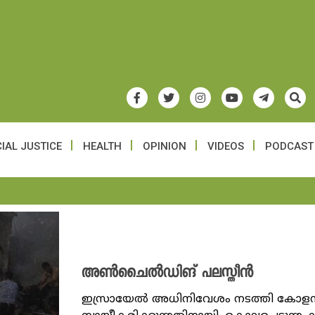
IAL JUSTICE
HEALTH
OPINION
VIDEOS
PODCAST
അൺചൈൽഡിങ് പലസ്തീൻ
ഇസ്രായേൽ അധിനിവേശം നടത്തി കോളനി