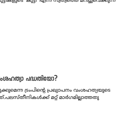
്ടികളുടെ 'കുട്ടി' എന്ന സ്വത്വത്തെ മറച്ചുവെക്കുന്ന
ു വംശഹത്യാ പദ്ധതിയോ?
കുമെന്ന ട്രംപിന്റെ പ്രഖ്യാപനം വംശഹത്യയുടെ
ത്.പലസ്തീനികൾക്ക് മറ്റ് മാർഗമില്ലാത്തതു