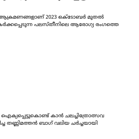
മായ ആക്രമണങ്ങളാണ് 2023 ഒക്ടോബർ മുതൽ
ർക്കപ്പെടുന്ന പലസ്തീനിലെ ആരോ​ഗ്യ ​രം​ഗത്തെ
ക്യപ്പെട്ടുകൊണ്ട് കാൻ ചലച്ചിത്രോത്സവ
ിച്ച തണ്ണിമത്തൻ ബാ​ഗ് വലിയ ചർച്ചയായി