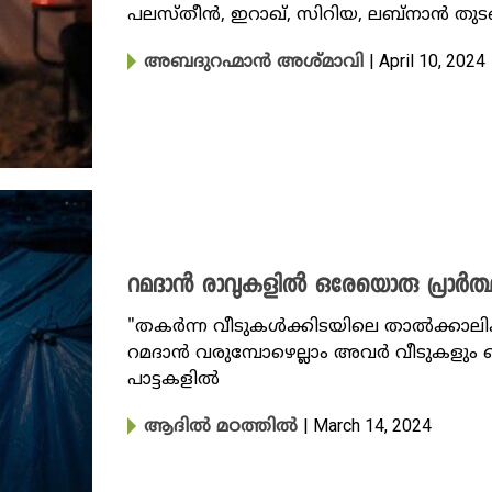
പലസ്തീൻ, ഇറാഖ്, സിറിയ, ലബ്നാൻ തുട
| April 10, 2024
അബദുറഹ്മാൻ അശ്മാവി
റമദാൻ രാവുകളിൽ ഒരേയൊരു പ്രാർത്ഥന
"തകർന്ന വീടുകൾക്കിടയിലെ താൽക്കാല
റമദാൻ വരുമ്പോഴെല്ലാം അവർ വീടുകളും തെ
പാട്ടകളിൽ
| March 14, 2024
ആദിൽ മഠത്തിൽ