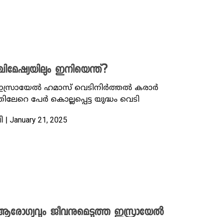
ിമേഷ്യയിലും ഇനിയെന്ത്?
ച് ഇസ്രായേൽ ഹമാസ് വെടിനിർത്തൽ കരാർ
ിലേറെ പേർ കൊല്ലപ്പെട്ട യുദ്ധം വെടി
| January 21, 2025
ി
രോഗ്യവും ജീവനുമെടുത്ത ഇസ്രായേൽ