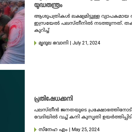
യുദ്ധതന്ത്രം
ആശുപത്രികൾ ലക്ഷ്യമിട്ടുള്ള വ്യാപക
ഇസ്രയേല്‍ പലസ്തീനിൽ നടത്തുന്നത്. തക
കുറിച്ച്
| July 21, 2024
മൃദുല ഭവാനി
പ്രതിഷേധക്കനി
പലസ്തീൻ ജനതയുടെ പ്രക്ഷോഭത്തിനോട് ഐ
വേദിയിൽ വച്ച് കനി കുസൃതി ഉയർത്തിപ്പിട
| May 25, 2024
സ്നേഹ എം