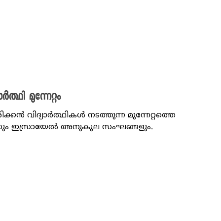
്ഥി മുന്നേറ്റം
കൻ വിദ്യാർത്ഥികൾ നടത്തുന്ന മുന്നേറ്റത്തെ
ീസും ഇസ്രായേൽ അനുകൂല സംഘങ്ങളും.