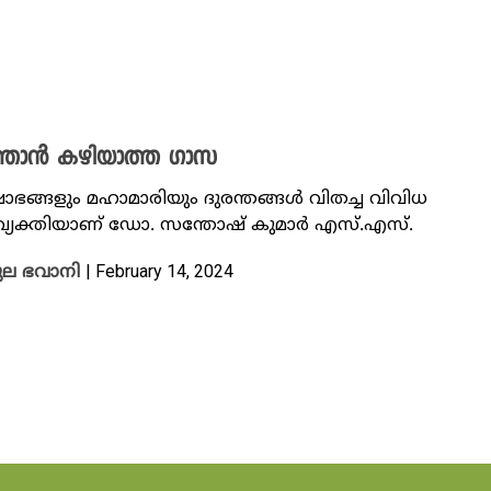
ടുത്താൻ കഴിയാത്ത ​ഗാസ
ോഭങ്ങളും മഹാമാരിയും ദുരന്തങ്ങൾ വിതച്ച വിവിധ
വ്യക്തിയാണ് ഡോ. സന്തോഷ് കുമാര്‍ എസ്.എസ്.
| February 14, 2024
ുല ഭവാനി