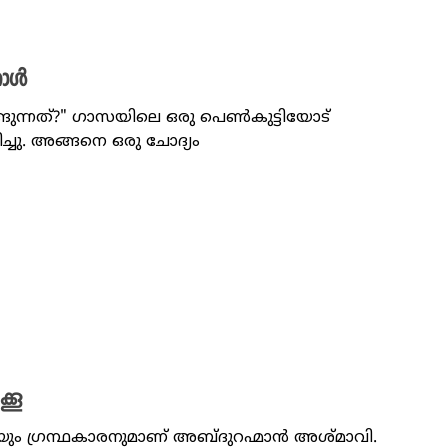
നാൾ
ുന്നത്?" ഗാസയിലെ ഒരു പെൺകുട്ടിയോട്
ച്ചു. അങ്ങനെ ഒരു ചോദ്യം
്കൂ
ം ഗ്രന്ഥകാരനുമാണ് അബ്ദുറഹ്മാൻ അശ്മാവി.