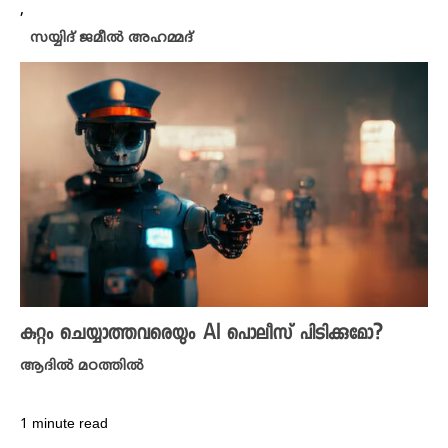
,
സയ്യിദ് ജമീൽ അഹമ്മദ്
കുറ്റം ചെയ്യാത്തവരെയും AI പൊലീസ് പിടിക്കുമോ?
ആദിൽ മഠത്തിൽ
1 minute read