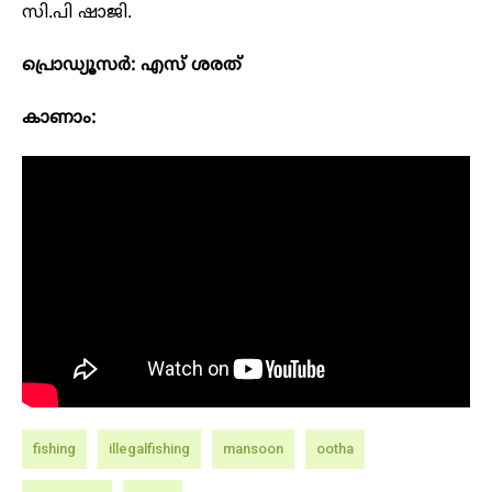
സി.പി ഷാജി.
പ്രൊഡ്യൂസർ: എസ് ശരത്
കാണാം:
fishing
illegalfishing
mansoon
ootha