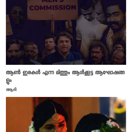
ആൺ ഇരകൾ എന്ന മിത്തും ആൾക്കൂട്ട ആഘോഷങ്ങ
ളും
ആദി