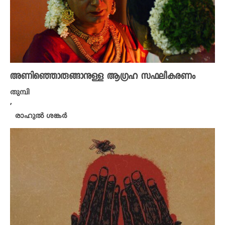
അണിഞ്ഞൊരുങ്ങാനുള്ള ആഗ്രഹ സഫലീകരണം
തുമ്പി
,
രാഹുൽ ശങ്കർ