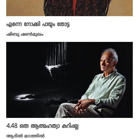
എന്നെ നോക്കി പായും തോട്ട
ഷിബു ഷൺമുഖം
4.48 ഒരു ആത്മഹത്യാ കുറിപ്പല്ല
ആദിൽ മഠത്തിൽ