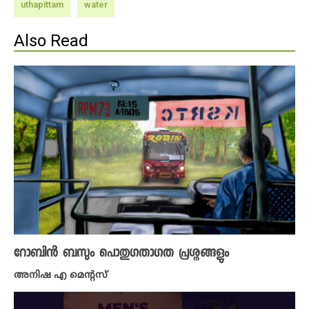
uthapittam
water
Also Read
റോബിൻ ബസും പൊതുഗതാഗത പ്രശ്നങ്ങളും
അനിഷ എ മെന്റസ്