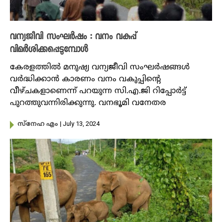
വന്യജീവി സംഘർഷം : വനം വകുപ്പ്
വിമർശിക്കപ്പെടുമ്പോൾ
കേരളത്തിൽ മനുഷ്യ വന്യജീവി സംഘർഷങ്ങൾ
വർദ്ധിക്കാൻ കാരണം വനം വകുപ്പിന്റെ
വീഴ്ചകളാണെന്ന് പറയുന്ന സി.എ.ജി റിപ്പോർട്ട്
പുറത്തുവന്നിരിക്കുന്നു. വനഭൂമി വനേതര
| July 13, 2024
സ്നേഹ എം