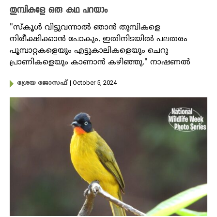
തുമ്പികളേ ഒരു കഥ പറയാം
"സ്കൂൾ വിട്ടുവന്നാൽ ഞാൻ തുമ്പികളെ
നിരീക്ഷിക്കാൻ പോകും. ഇതിനിടയിൽ പലതരം
പൂമ്പാറ്റകളെയും എട്ടുകാലികളെയും ചെറു
പ്രാണികളെയും കാണാൻ കഴിഞ്ഞു." നാഷണൽ
| October 5, 2024
ശ്രേയ ജോസഫ്