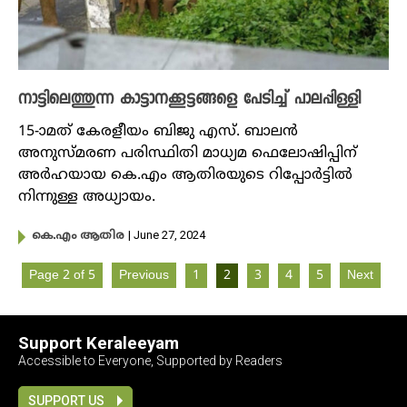
നാട്ടിലെത്തുന്ന കാട്ടാനക്കൂട്ടങ്ങളെ പേടിച്ച് പാലപ്പിള്ളി
15-ാമത് കേരളീയം ബിജു എസ്. ബാലൻ
അനുസ്മരണ പരിസ്ഥിതി മാധ്യമ ഫെലോഷിപ്പിന്
അർഹയായ കെ.എം ആതിരയുടെ റിപ്പോർട്ടിൽ
നിന്നുള്ള അധ്യായം.
| June 27, 2024
കെ.എം ആതിര
Page 2 of 5
Previous
1
2
3
4
5
Next
Support Keraleeyam
Accessible to Everyone, Supported by Readers
SUPPORT US