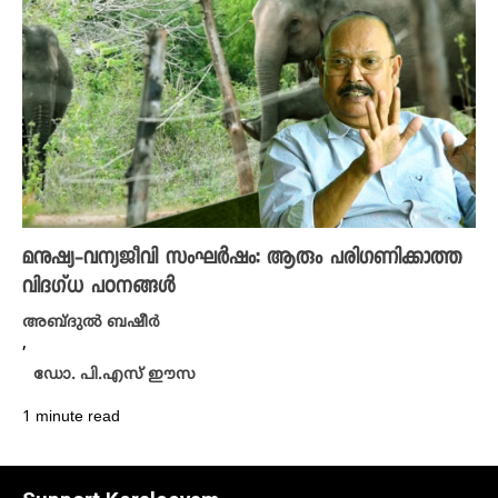
മനുഷ്യ-വന്യജീവി സംഘർഷം: ആരും പരിഗണിക്കാത്ത
വിദഗ്‌ധ പഠനങ്ങൾ
അബ്ദുൽ ബഷീർ
,
ഡോ. പി.എസ് ഈസ
1 minute read