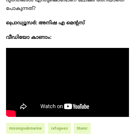
ദുരന്തങ്ങൾ എന്തുകൊണ്ടാണ് ലോകം അറിയാതെ
പോകുന്നത്‌?
പ്രൊഡ്യൂസർ: അനിഷ എ മെന്റസ്
വീഡിയോ കാണാം:
missingsubmarine
refugees
titanic