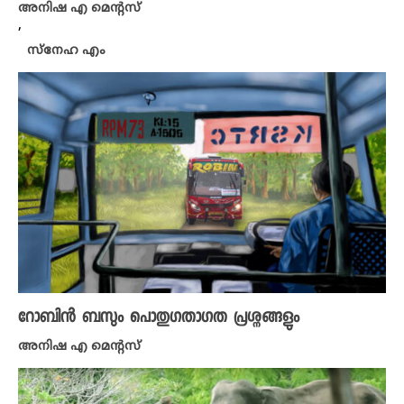
അനിഷ എ മെന്റസ്
,
സ്നേഹ എം
റോബിൻ ബസും പൊതുഗതാഗത പ്രശ്നങ്ങളും
അനിഷ എ മെന്റസ്