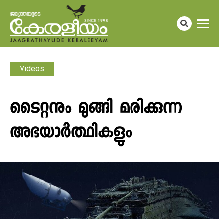
Videos
ടൈറ്റനും മുങ്ങി മരിക്കുന്ന
അഭയാർത്ഥികളും