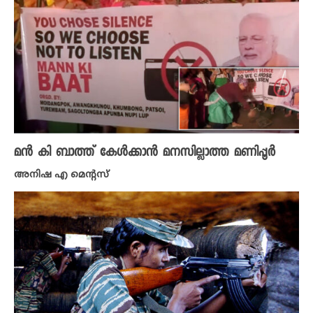
മൻ കി ബാത്ത് കേൾക്കാൻ മനസില്ലാത്ത മണിപ്പൂർ
അനിഷ എ മെന്റസ്