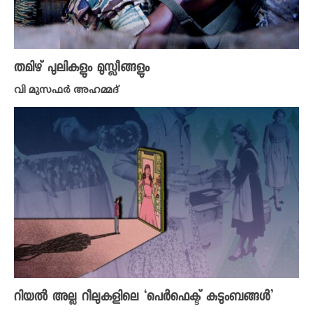
തമിഴ് പുലികളും മുസ്ലീങ്ങളും
വി മുസഫർ അഹമ്മദ്
റിയൽ അല്ല റീലുകളിലെ ‘പെർഫെക്ട് കുടുംബങ്ങൾ’