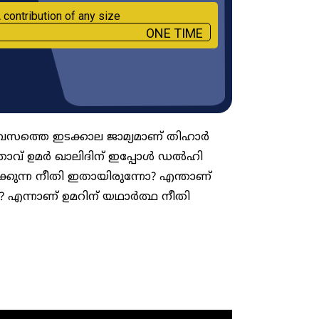
 contribution of any size
ONE TIME
ിവസത്തെ ഇടക്കാല ജാമ്യമാണ് തിഹാർ
േതാവ് ഉമർ ഖാലിദിന് ഇപ്പോൾ ഡൽഹി
കുന്ന നീതി ഇതായിരുന്നോ? എന്താണ്
ം? എന്നാണ് ഉമറിന് യഥാർത്ഥ നീതി