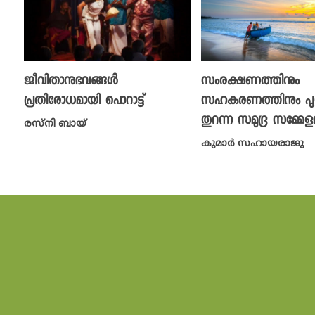
ജീവിതാനുഭവങ്ങൾ
സംരക്ഷണത്തിനും
പ്രതിരോധമായി പൊറാട്ട്
സഹകരണത്തിനും പുത
തുറന്ന സമുദ്ര സമ്മേ
രസ്‌നി ബായ്
കുമാർ സഹായരാജു