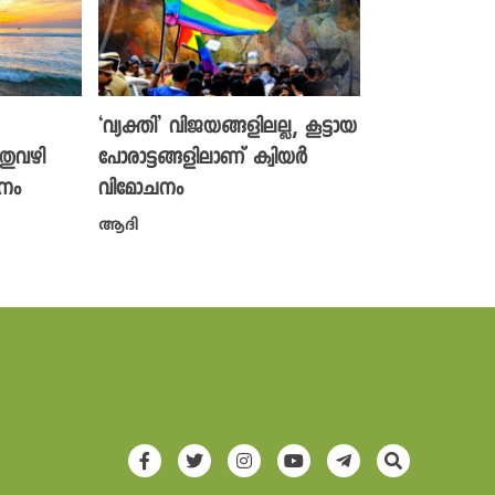
‘വ്യക്തി’ വിജയങ്ങളിലല്ല, കൂട്ടായ
ുവഴി
പോരാട്ടങ്ങളിലാണ് ക്വിയർ
ളനം
വിമോചനം
ആദി