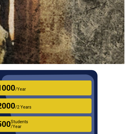
₹1000
/Year
₹2000
/2 Years
Students
₹500
/Year