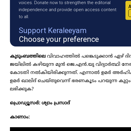
voices. Donate now to strengthen the editorial
A
independence and provide open access content
to all.
Support Keraleeyam
Choose your preference
കുടുംബത്തിലെ
വിവാഹത്തിൽ പങ്കെടുക്കാൻ ഏഴ് ദ
ജയിലിൽ കഴിയുന്ന മുൻ ജെ.എൻ.യു വിദ്യാർത്ഥി ന
കോടതി നൽകിയിരിക്കുന്നത്. എന്നാൽ ഉമർ അർഹിക്
ഉമർ ഖാലിദ് ചെയ്തുവെന്ന് ഭരണകൂടം പറയുന്ന കുറ്റ
ലഭിക്കുക?
പ്രൊഡ്യൂസർ: ശ്യാം പ്രസാദ്
കാണാം: