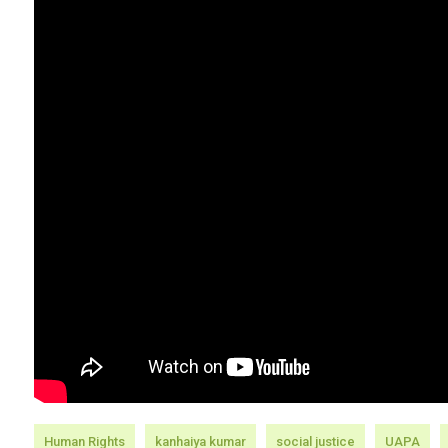
Human Rights
kanhaiya kumar
social justice
UAPA