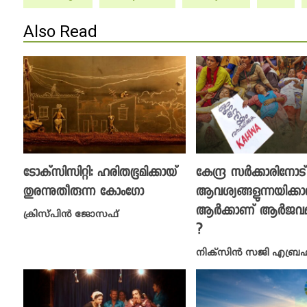
Also Read
ടോക്‌സിസിറ്റി: ഹരിതഭൂമിക്കായ്
കേന്ദ്ര സർക്കാരിനോട്
തുരന്നുതീരുന്ന കോം​ഗോ
ആവശ്യങ്ങളുന്നയിക്ക
ആർക്കാണ് ആർജവമില
ക്രിസ്പിൻ ജോസഫ്
?
നിക്സിന്‍ സജി എബ്ര