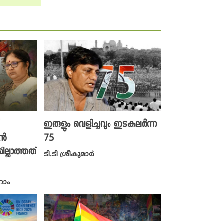
ഇരുളും വെളിച്ചവും ഇടകലർന്ന
ാൻ
75
്ലാത്തത്
ടി.ടി ശ്രീകുമാർ
ഹാം