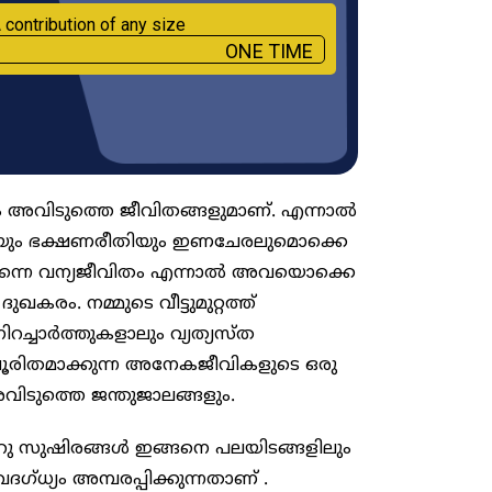
 contribution of any size
ONE TIME
 അവിടുത്തെ ജീവിതങ്ങളുമാണ്. എന്നാൽ
്ഥയും ഭക്ഷണരീതിയും ഇണചേരലുമൊക്കെ
ൽ തന്നെ വന്യജീവിതം എന്നാൽ അവയൊക്കെ
ുഖകരം. നമ്മുടെ വീട്ടുമുറ്റത്ത്
റച്ചാർത്തുകളാലും വ്യത്യസ്ത
ൂരിതമാക്കുന്ന അനേകജീവികളുടെ ഒരു
വിടുത്തെ ജന്തുജാലങ്ങളും.
ു സുഷിരങ്ങൾ ഇങ്ങനെ പലയിടങ്ങളിലും
്ധ്യം അമ്പരപ്പിക്കുന്നതാണ് .