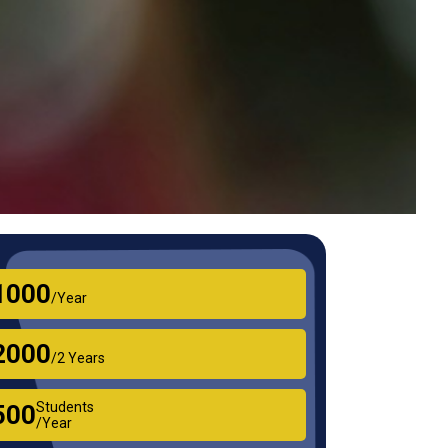
₹1000
/Year
₹2000
/2 Years
Students
₹500
/Year