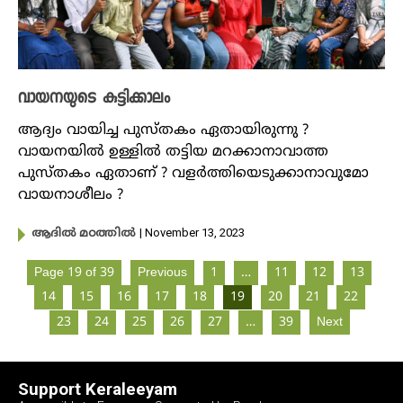
വായനയുടെ കുട്ടിക്കാലം
ആദ്യം വായിച്ച പുസ്തകം ഏതായിരുന്നു ?
വായനയിൽ ഉള്ളിൽ തട്ടിയ മറക്കാനാവാത്ത
പുസ്തകം ഏതാണ് ? വള‍ർത്തിയെടുക്കാനാവുമോ
വായനാശീലം ?
| November 13, 2023
ആദിൽ മഠത്തിൽ
Page 19 of 39
Previous
1
…
11
12
13
14
15
16
17
18
19
20
21
22
23
24
25
26
27
…
39
Next
Support Keraleeyam