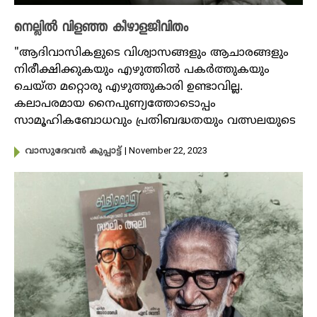
നെല്ലില്‍ വിളഞ്ഞ കീഴാളജീവിതം
"ആദിവാസികളുടെ വിശ്വാസങ്ങളും ആചാരങ്ങളും
നിരീക്ഷിക്കുകയും എഴുത്തില്‍ പകര്‍ത്തുകയും
ചെയ്ത മറ്റൊരു എഴുത്തുകാരി ഉണ്ടാവില്ല.
കലാപരമായ നൈപുണ്യത്തോടൊപ്പം
സാമൂഹികബോധവും പ്രതിബദ്ധതയും വത്സലയുടെ
| November 22, 2023
വാസുദേവൻ കുപ്പാട്ട്