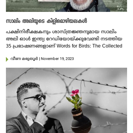
സാലിം അലിയുടെ കിളിമൊഴിയലകൾ
പക്ഷിനിരീക്ഷകനും ശാസ്ത്രജ്ഞനുമായ സാലിം
അലി ഓള്‍ ഇന്ത്യ റേഡിയോയ്ക്കുവേണ്ടി നടത്തിയ
35 പ്രഭാഷണങ്ങളാണ് Words for Birds: The Collected
| November 19, 2023
വീണ മരുതൂർ