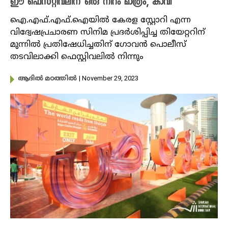
ഈ ഫെസ്റ്റിവലിന് ഒരു നിറം മാത്രം, കാവി
ഐ.എഫ്.എഫ്.ഐയിൽ കേരള സ്റ്റോറി എന്ന
വിദ്വേഷപ്രചാരണ സിനിമ പ്രദർശിപ്പിച്ച തിയേറ്ററിന്
മുന്നിൽ പ്രതിഷേധിച്ചതിന് ഗോവൻ പൊലീസ്
തടവിലാക്കി ഫെസ്റ്റിവലിൽ നിന്നും
| November 29, 2023
ആദിൽ മഠത്തിൽ