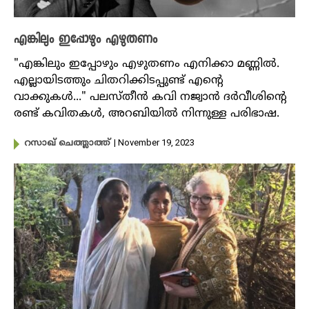
എങ്കിലും ഇപ്പോഴും എഴുതണം
"എങ്കിലും ഇപ്പോഴും എഴുതണം എനിക്കാ മണ്ണിൽ.
എല്ലായിടത്തും ചിതറിക്കിടപ്പുണ്ട് എന്റെ
വാക്കുകൾ..." പലസ്തീൻ കവി നജ്വാൻ ദർവീശിന്റെ
രണ്ട് കവിതകൾ, അറബിയിൽ നിന്നുള്ള പരിഭാഷ.
| November 19, 2023
റസാഖ് ചെത്ത്ലാത്ത്