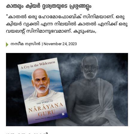
കാതലും ക്വിയർ ദൃശ്യതയുടെ പ്രശ്നങ്ങളും
"കാതൽ ഒരു ഹോമോഫോബിക് സിനിമയാണ്. ഒരു
ക്വിയർ വ്യക്തി എന്ന നിലയിൽ കാതൽ എനിക്ക് ഒരു
വയലന്റ് സിനിമാനുഭവമാണ്. കുടുംബം,
| November 24, 2023
നസീമ നസ്രിൻ