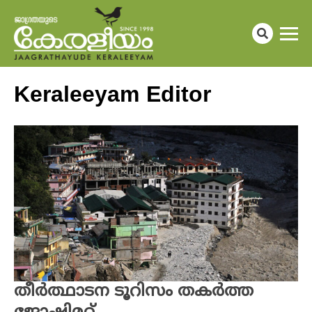
Keraleeyam Editor
തീര്‍ത്ഥാടന ടൂറിസം തകര്‍ത്ത