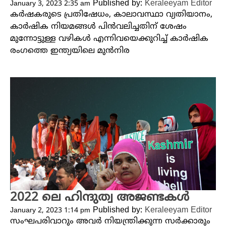
Published by:
Keraleeyam Editor
January 3, 2023 2:35 am
കർഷകരുടെ പ്രതിഷേധം, കാലാവസ്ഥാ വ്യതിയാനം,
കാർഷിക നിയമങ്ങൾ പിൻവലിച്ചതിന് ശേഷം
മുന്നോട്ടുള്ള വഴികൾ എന്നിവയെക്കുറിച്ച് കാർഷിക
രംഗത്തെ ഇന്ത്യയിലെ മുൻനിര
2022 ലെ ഹിന്ദുത്വ അജണ്ടകൾ
Published by:
Keraleeyam Editor
January 2, 2023 1:14 pm
സംഘപരിവാറും അവർ നിയന്ത്രിക്കുന്ന സർക്കാരും