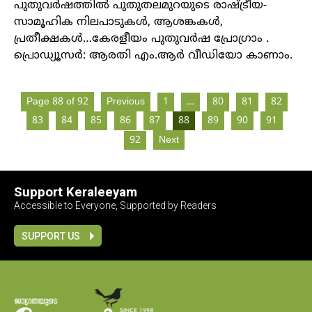
പുതുവർഷത്തിൽ പുതുതലമുറയുടെ രാഷ്ട്രീയ-
സാമൂഹിക നിലപാടുകൾ, ആശങ്കകൾ,
പ്രതീക്ഷകൾ…കേരളീയം പുതുവർഷ പ്രോ​ഗ്രാം .
പ്രൊഡ്യൂസർ: ആരതി എം.ആർ വീഡിയോ കാണാം.
Page 88 of 92
Previous
1
…
80
81
82
83
84
85
86
87
88
89
90
91
92
Next
Support Keraleeyam
Accessible to Everyone, Supported by Readers
SUPPORT US