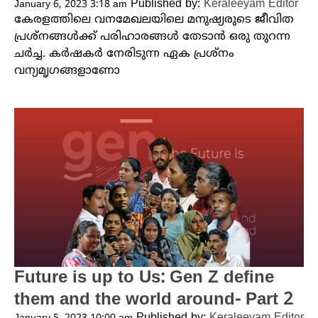
Published by:
Keraleeyam Editor
January 6, 2023 3:18 am
കേരളത്തിലെ വനമേഖലയിലെ മനുഷ്യരുടെ ജീവിത
പ്രശ്നങ്ങൾക്ക് പരിഹാരങ്ങൾ തേടാൻ ഒരു തുറന്ന
ചർച്ച. കർഷകർ നേരിടുന്ന ഏക പ്രശ്നം
വന്യമൃഗങ്ങളാണോ
Future is up to Us: Gen Z define
them and the world around- Part 2
Published by:
Keraleeyam Editor