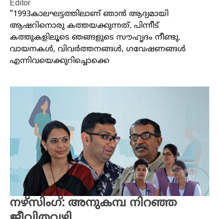
Editor
"1993കാലഘട്ടത്തിലാണ് ഞാൻ ആദ്യമായി
ആഷറിനൊരു കത്തയക്കുന്നത്. പിന്നീട്
കത്തുകളിലൂടെ ഞങ്ങളുടെ സൗഹൃദം നീണ്ടു.
വായനകൾ, വിവർത്തനങ്ങൾ, ഗവേഷണങ്ങൾ
എന്നിവയെക്കുറിച്ചൊക്കെ
നഴ്സിം​ഗ്: അനുകമ്പ നിറഞ്ഞ
ജീവിതവഴി