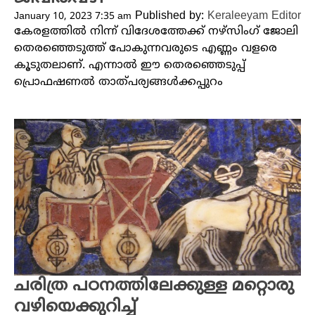
Published by:
Keraleeyam Editor
January 10, 2023 7:35 am
കേരളത്തിൽ നിന്ന് വിദേശത്തേക്ക് നഴ്സിംഗ് ജോലി
തെരഞ്ഞെടുത്ത് പോകുന്നവരുടെ എണ്ണം വളരെ
കൂടുതലാണ്. എന്നാൽ ഈ തെരഞ്ഞെടുപ്പ്
പ്രൊഫഷണൽ താത്പര്യങ്ങൾക്കപ്പുറം
ചരിത്ര പഠനത്തിലേക്കുള്ള മറ്റൊരു
വഴിയെക്കുറിച്ച്