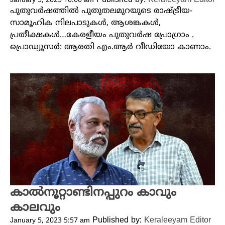
January 5, 2023 10:00 am
പുതുവർഷത്തിൽ പുതുതലമുറയുടെ രാഷ്ട്രീയ-
സാമൂഹിക നിലപാടുകൾ, ആശങ്കകൾ,
പ്രതീക്ഷകൾ…കേരളീയം പുതുവർഷ പ്രോ​ഗ്രാം .
പ്രൊഡ്യൂസർ: ആരതി എം.ആർ വീഡിയോ കാണാം.
കാൽനൂറ്റാണ്ടിനപ്പുറം കാവും
കാലവും
Published by:
Keraleeyam Editor
January 5, 2023 5:57 am