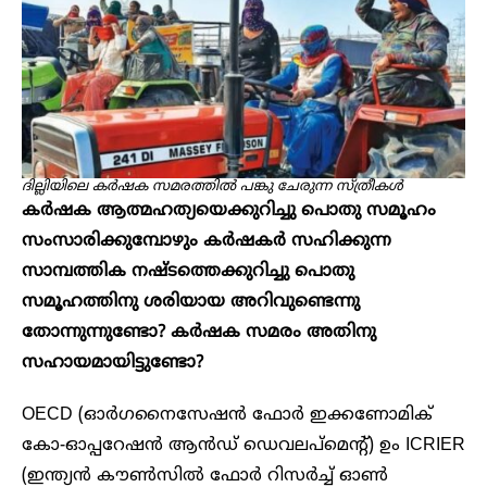
ദില്ലിയിലെ കർഷക സമരത്തിൽ പങ്കു ചേരുന്ന സ്ത്രീകൾ
കർഷക ആത്മഹത്യയെക്കുറിച്ചു പൊതു സമൂഹം
സംസാരിക്കുമ്പോഴും കർഷകർ സഹിക്കുന്ന
സാമ്പത്തിക നഷ്ടത്തെക്കുറിച്ചു പൊതു
സമൂഹത്തിനു ശരിയായ അറിവുണ്ടെന്നു
തോന്നുന്നുണ്ടോ? കർഷക സമരം അതിനു
സഹായമായിട്ടുണ്ടോ?
OECD (ഓർഗനൈസേഷൻ ഫോർ ഇക്കണോമിക്
കോ-ഓപ്പറേഷൻ ആൻഡ് ഡെവലപ്‌മെന്റ്) ഉം ICRIER
(ഇന്ത്യൻ കൗൺസിൽ ഫോർ റിസർച്ച് ഓൺ