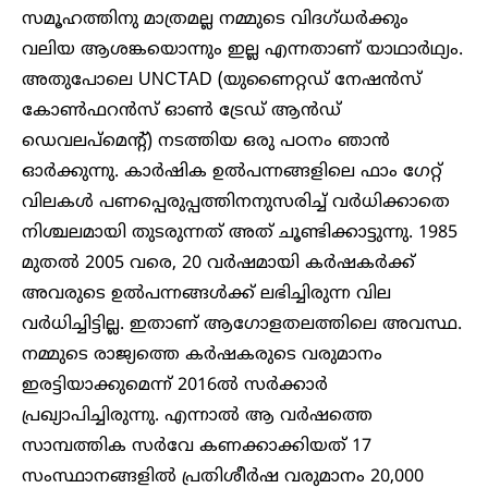
സമൂഹത്തിനു മാത്രമല്ല നമ്മുടെ വിദഗ്ധർക്കും
വലിയ ആശങ്കയൊന്നും ഇല്ല എന്നതാണ് യാഥാർഥ്യം.
അതുപോലെ UNCTAD (യുണൈറ്റഡ് നേഷൻസ്
കോൺഫറൻസ് ഓൺ ട്രേഡ് ആൻഡ്
ഡെവലപ്‌മെന്റ്) നടത്തിയ ഒരു പഠനം ഞാൻ
ഓർക്കുന്നു. കാർഷിക ഉൽപന്നങ്ങളിലെ ഫാം ഗേറ്റ്
വിലകൾ പണപ്പെരുപ്പത്തിനനുസരിച്ച് വർധിക്കാതെ
നിശ്ചലമായി തുടരുന്നത് അത് ചൂണ്ടിക്കാട്ടുന്നു. 1985
മുതൽ 2005 വരെ, 20 വർഷമായി കർഷകർക്ക്
അവരുടെ ഉൽപന്നങ്ങൾക്ക് ലഭിച്ചിരുന്ന വില
വർധിച്ചിട്ടില്ല. ഇതാണ് ആഗോളതലത്തിലെ അവസ്ഥ.
നമ്മുടെ രാജ്യത്തെ കർഷകരുടെ വരുമാനം
ഇരട്ടിയാക്കുമെന്ന് 2016ൽ സർക്കാർ
പ്രഖ്യാപിച്ചിരുന്നു. എന്നാൽ ആ വർഷത്തെ
സാമ്പത്തിക സർവേ കണക്കാക്കിയത് 17
സംസ്ഥാനങ്ങളിൽ പ്രതിശീർഷ വരുമാനം 20,000