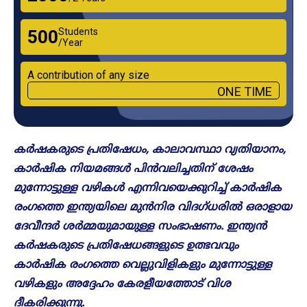
Students
₹500
/Year
A contribution of any size
ONE TIME
കർഷകരുടെ പ്രതിഷേധം, കാലാവസ്ഥാ വ്യതിയാനം,
കാർഷിക നിയമങ്ങൾ പിൻവലിച്ചതിന് ശേഷം
മുന്നോട്ടുള്ള വഴികൾ എന്നിവയെക്കുറിച്ച് കാർഷിക
രംഗത്തെ ഇന്ത്യയിലെ മുൻനിര വിദഗ്ധരിൽ ഒരാളായ
ദേവീന്ദർ ശർമ്മയുമായുള്ള സംഭാഷണം. ഇന്ത്യൻ
കർഷകരുടെ പ്രതിഷേധങ്ങളുടെ ഉത്ഭവവും
കാർഷിക രംഗത്തെ വെല്ലുവിളികളും മുന്നോട്ടുള്ള
വഴികളും അദ്ദേഹം കേരളീയത്തോട് വിശ​
ദീകരിക്കുന്നു.