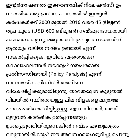
ഇന്റർനാഷണൽ ഇക്കണോമിക് റിലേഷൻസ്) ഉം
നടത്തിയ ഒരു പ്രധാന പഠനത്തിൽ ഇന്ത്യൻ
കർഷകർക്ക് 2000 മുതൽ 2016 വരെ 45 ട്രില്യൺ
രൂപ യുടെ (USD 600 ബില്യൺ) നഷ്ടമുണ്ടായതായി
കണക്കാക്കുന്നു. മറ്റേതെങ്കിലും വ്യവസായത്തിന്
ഇത്രയും വലിയ നഷ്ടം ഉണ്ടായി എന്ന്
സങ്കൽപ്പിക്കുക. ഇവിടെ ഏതൊക്കെ
കോലാഹലങ്ങൾ നടക്കും? നയപരമായ
പ്രതിസന്ധിയായി (Policy Paralysis) എന്ന്
സാമ്പത്തിക വിദഗ്‌ധർ അതിനെ
വിശേഷിപ്പിക്കുമായിരുന്നു. താരതമ്യേന കൂടുതൽ
വിലയിൽ സ്ഥിരതയുള്ള ചില വിളകളെ മാത്രമേ
പഠനം പരിശോധിച്ചിട്ടുള്ളൂ. എന്നതിനാൽ, അത്
മുഴുവൻ കാർഷിക ഉൽപ്പന്നങ്ങളും
ഉൾപ്പെടുത്തിയിരുന്നെങ്കിൽ നഷ്ടം എന്തുമാത്രം
വലുതായിരിക്കും? ഈ അവസ്ഥയെക്കുറിച്ചു പൊതു