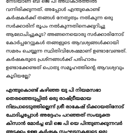
നേടിയാണ് ബി ജെ പി അധികാരത്തിൽ
വന്നിരിക്കുന്നത്. അപ്പോൾ എന്തുകൊണ്ട്
കർഷകർക്ക് തങ്ങൾ നേതൃത്വം നൽകുന്ന ഒരു
സർക്കാരിന് രൂപം നൽകുന്നതിനെക്കുറിച്ചു
ആലോചിച്ചുകൂട? അങ്ങനെയൊരു സർക്കാരിനോട്
കോർപ്പറേറ്റുകൾ തങ്ങളുടെ ആവശ്യങ്ങൾക്കായി
സമരം ചെയ്യുന്ന സ്ഥിതിവിശേഷമാണ് ഉണ്ടാവേണ്ടത്.
കർഷകരുടെ പ്രശ്നങ്ങൾക്ക് പരിഹാരം
ഉണ്ടാക്കേണ്ടത് പൊതു സമൂഹത്തിന്റെ ആവശ്യവും
കൂടിയല്ലേ?
എന്തുകൊണ്ട് കഴിഞ്ഞ യു പി നിയമസഭാ
തെരഞ്ഞെടുപ്പിൽ ഒരു രാഷ്ട്രീയമായ
നിലപാടെടുത്തില്ലെന്ന് ശ്രീ രാകേഷ് ടിക്കായതിനോട്
ചോദിച്ചപ്പോൾ അദ്ദേഹം പറഞ്ഞത് സംയുക്ത
കിസാൻ മോർച്ച ബി ജെ പി യെ പിന്തുണക്കുന്നവർ
അടക്കം ഉള്ള കർഷക സംഘടനകളുടെ ഒരു