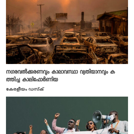
നഗരവൽക്കരണവും കാലാവസ്ഥാ വ്യതിയാനവും ക
ത്തിച്ച കാലിഫോർണിയ
കേരളീയം ഡസ്ക്