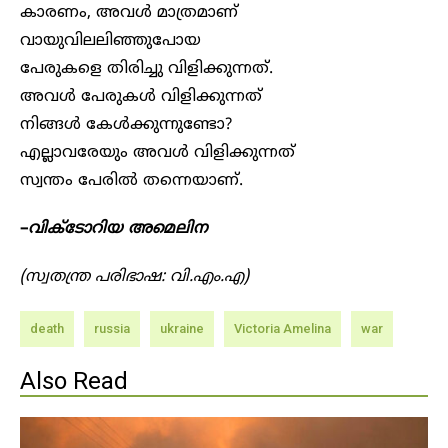
കാരണം, അവൾ മാത്രമാണ്
വായുവിലലിഞ്ഞുപോയ
പേരുകളെ തിരിച്ചു വിളിക്കുന്നത്.
അവൾ പേരുകൾ വിളിക്കുന്നത്
നിങ്ങൾ കേൾക്കുന്നുണ്ടോ?
എല്ലാവരേയും അവൾ വിളിക്കുന്നത്
സ്വന്തം പേരിൽ തന്നെയാണ്.
–
വിക്ടോറിയ അമെലിന
(സ്വതന്ത്ര പരിഭാഷ: വി.എം.എ)
death
russia
ukraine
Victoria Amelina
war
Also Read