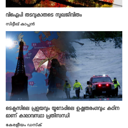
വിഐപി തടവുകാരുടെ സുഖജീവിതം
സിദ്ദീഖ് കാപ്പൻ
ടെക്സസിലെ പ്രളയവും യൂറോപ്പിലെ ഉഷ്ണതരംഗവും: കഠിന
മാണ് കാലാവസ്ഥാ പ്രതിസന്ധി
കേരളീയം ഡസ്ക്