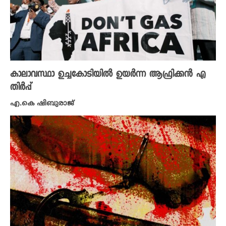
കാലാവസ്ഥാ ഉച്ചകോടിയിൽ ഉയർന്ന ആഫ്രിക്കൻ എ
തിർപ്പ്
എ.കെ ഷിബുരാജ്