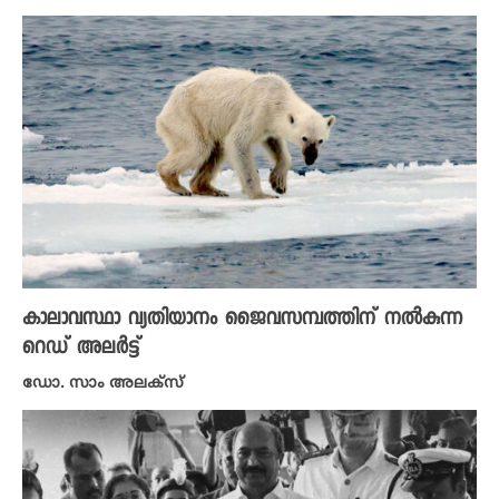
കാലാവസ്ഥാ വ്യതിയാനം ജൈവസമ്പത്തിന് നൽകുന്ന
റെഡ് അലർട്ട്
ഡോ. സാം അലക്സ്