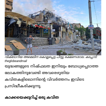
വിക്ടോറിയ അമെലിന കൊല്ലപ്പെട്ട പിസ്സ ഭക്ഷണശാല. കടപ്പാട്:
theglobeandmail
യുദ്ധങ്ങളുടെ നിഷ്ഫലത ഇനിയും ബോധ്യപ്പെടാത്ത
ലോകത്തിനുവേണ്ടി അവരെഴുതിയ
കവിതകളിലൊന്നിന്റെ വിവർത്തനം ഇവിടെ
പ്രസിദ്ധീകരിക്കുന്നു.
കാക്കയെക്കുറിച്ച് ഒരു കവിത