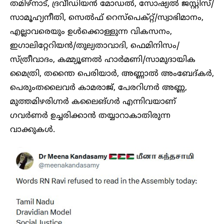
തമിഴ്‌നാട്, ദ്രവീഡിയൻ മോഡൽ, സോഷ്യൽ ജസ്റ്റിസ്/
സാമൂഹ്യനീതി, സെൽഫ് റെസ്‌പെക്റ്റ്/സ്വാഭിമാനം,
എല്ലാവരെയും ഉൾക്കൊള്ളുന്ന വികസനം,
ഇഗാലിറ്റേറിയൻ/തുല്യതാവാദി, ഫെമിനിസം/
സ്ത്രീവാദം, കമ്മ്യൂണൽ ഹാർമണി/സാമുദായിക
മൈത്രി, തന്തൈ പെരിയാർ, അണ്ണാൽ അംബേദ്കർ,
പെരുംതലൈവർ കാമരാജ്, പേരറിഗ്നർ അണ്ണ,
മുത്തമിഴരിഗ്നർ കലൈങ്ഗർ എന്നിവയാണ്
ഗവർണർ ഉച്ചരിക്കാൻ തയ്യാറാകാതിരുന്ന
വാക്കുകൾ.