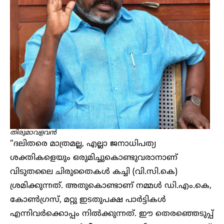
തിരുമാവളവൻ
“ദലിതരെ മാത്രമല്ല, എല്ലാ ജനാധിപത്യ
ശക്തികളെയും ഒരുമിച്ചുകൊണ്ടുവരാനാണ്
വിടുതലൈ ചിരുതൈകൾ കച്ചി (വി.സി.കെ)
ശ്രമിക്കുന്നത്. അതുകൊണ്ടാണ് നമ്മൾ ഡി.എം.കെ,
കോൺഗ്രസ്, മറ്റു ഇടതുപക്ഷ പാർട്ടികൾ
എന്നിവർക്കൊപ്പം നിൽക്കുന്നത്. ഈ തെരഞ്ഞെടുപ്പ്