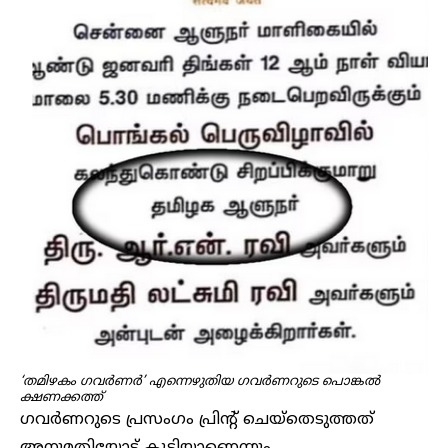
‘തമിഴകം ​ഗവർണർ’ എന്നെഴുതിയ ​​ഗവർണറുടെ പൊങ്കൽ
ക്ഷണക്കത്ത്
ഗവർണറുടെ പ്രസംഗം പ്രിന്റ് ചെയ്‌തെടുത്തത്