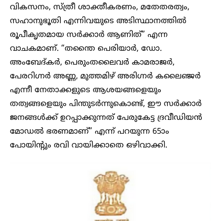
വികസനം, സ്ത്രീ ശാക്തീകരണം, മതേതരത്വം,
സഹാനുഭൂതി എന്നിവയുടെ അടിസ്ഥാനത്തിൽ
രൂപീകൃതമായ സർക്കാർ ആണിത്” എന്ന
വാചകമാണ്. “തന്തൈ പെരിയാർ, ഡോ.
അംബേദ്കർ, പെരുംതലൈവർ കാമരാജർ,
പേരറിഗ്നർ അണ്ണ, മുത്തമിഴ് അരിഗ്നർ കലൈഞ്ജർ
എന്നീ നേതാക്കളുടെ ആശയങ്ങളെയും
തത്വങ്ങളെയും പിന്തുടർന്നുകൊണ്ട്, ഈ സർക്കാർ
ജനങ്ങൾക്ക് ഉറപ്പാക്കുന്നത് പേരുകേട്ട ദ്രവീഡിയൻ
മോഡൽ ഭരണമാണ്” എന്ന് പറയുന്ന 65ാം
പോയിന്റും രവി വായിക്കാതെ ഒഴിവാക്കി.