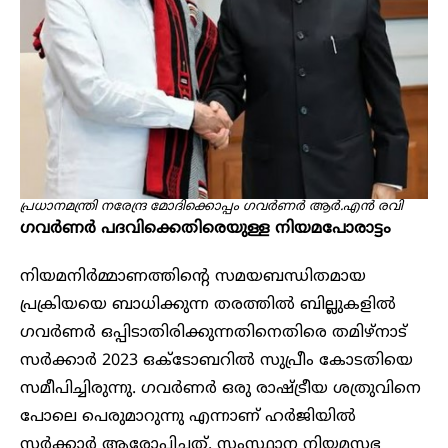
പ്രധാനമന്ത്രി നരേന്ദ്ര മോ​ദിക്കൊപ്പം ​ഗവർണർ ആർ.എൻ രവി
ഗവർണർ പദവിക്കെതിരെയുള്ള നിയമപോരാട്ടം
നിയമനിർമ്മാണത്തിന്റെ സമയബന്ധിതമായ
പ്രക്രിയയെ ബാധിക്കുന്ന തരത്തിൽ ബില്ലുകളിൽ
ഗവർണർ ഒപ്പിടാതിരിക്കുന്നതിനെതിരെ തമിഴ്‌നാട്
സർക്കാർ 2023 ഒക്ടോബറിൽ സുപ്രീം കോടതിയെ
സമീപിച്ചിരുന്നു. ഗവർണർ ഒരു രാഷ്ട്രീയ ശത്രുവിനെ
പോലെ പെരുമാറുന്നു എന്നാണ് ഹ​ർജിയിൽ
സർക്കാർ ആരോപിച്ചത്. സംസ്ഥാന നിയമസഭ