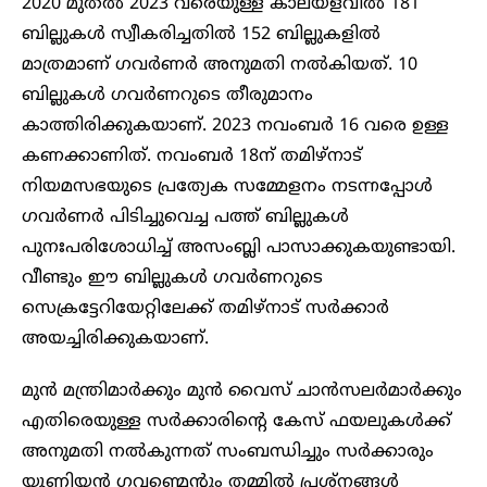
2020 മുതൽ 2023 വരെയുള്ള കാലയളവിൽ 181
ബില്ലുകൾ സ്വീകരിച്ചതിൽ 152 ബില്ലുകളിൽ
മാത്രമാണ് ഗവർണർ അനുമതി നൽകിയത്. 10
ബില്ലുകൾ ഗവർണറുടെ തീരുമാനം
കാത്തിരിക്കുകയാണ്. 2023 നവംബർ 16 വരെ ഉള്ള
കണക്കാണിത്. നവംബർ 18ന് തമിഴ്‌നാട്
നിയമസഭയുടെ പ്രത്യേക സമ്മേളനം നടന്നപ്പോൾ
ഗവർണർ പിടിച്ചുവെച്ച പത്ത് ബില്ലുകൾ
പുനഃപരിശോധിച്ച് അസംബ്ലി പാസാക്കുകയുണ്ടായി.
വീണ്ടും ഈ ബില്ലുകൾ ഗവർണറുടെ
സെക്രട്ടേറിയേറ്റിലേക്ക് തമിഴ്‌നാട് സർക്കാർ
അയച്ചിരിക്കുകയാണ്.
മുൻ മന്ത്രിമാർക്കും മുൻ വൈസ് ചാൻസലർമാർക്കും
എതിരെയുള്ള സർക്കാരിന്റെ കേസ് ഫയലുകൾക്ക്
അനുമതി നൽകുന്നത് സംബന്ധിച്ചും സർക്കാരും
യൂണിയൻ ഗവണ്മെന്റും തമ്മിൽ പ്രശ്‌നങ്ങൾ