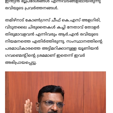
ഇന്ത്യൻ ഭൂപ്രദേശങ്ങൾ എന്നിവിടങ്ങളിലായിരുന്നു
രവിയുടെ പ്രവർത്തനങ്ങൾ.
തമിഴ്‌നാട് കോൺഗ്രസ് ചീഫ് കെ.എസ് അളഗിരി,
വിടുതലൈ ചിരുതൈകൾ കച്ചി നേതാവ് തോളർ
തിരുമാവളവൻ എന്നിവരും ആർ.എൻ രവിയുടെ
നിയമനത്തെ എതിർത്തിരുന്നു. സംസ്ഥാനത്തിന്റെ
പരമാധികാരത്തെ അട്ടിമറിക്കാനുള്ള യൂണിയൻ
ഗവണ്മെന്റിന്റെ ശ്രമമാണ് ഇതെന്ന് ഇവർ
അഭിപ്രായപ്പെട്ടു.