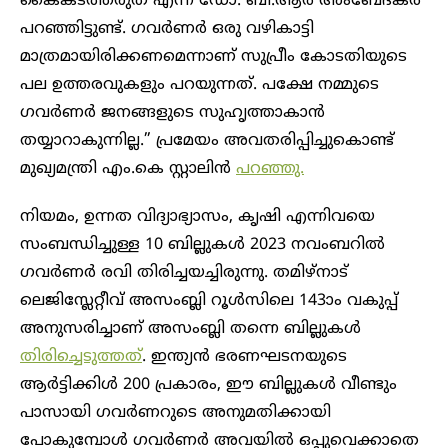
കൈകടത്തരുത് എന്ന് ഡോ. ബി.ആർ അംബേദ്കർ
പറഞ്ഞിട്ടുണ്ട്. ഗവർണർ ഒരു വഴികാട്ടി
മാത്രമായിരിക്കണമെന്നാണ് സുപ്രീം കോടതിയുടെ
പല ഉത്തരവുകളും പറയുന്നത്. പക്ഷേ നമ്മുടെ
ഗവർണർ ജനങ്ങളുടെ സുഹൃത്താകാൻ
തയ്യാറാകുന്നില്ല.” പ്രമേയം അവതരിപ്പിച്ചുകൊണ്ട്
മുഖ്യമന്ത്രി എം.കെ സ്റ്റാലിൻ
പറഞ്ഞു.
നിയമം, ഉന്നത വിദ്യാഭ്യാസം, കൃഷി എന്നിവയെ
സംബന്ധിച്ചുള്ള 10 ബില്ലുകൾ 2023 നവംബറിൽ
ഗവർണർ രവി തിരിച്ചയച്ചിരുന്നു. തമിഴ്‌നാട്
ലെജിസ്ലേറ്റീവ് അസംബ്ലി റൂൾസിലെ 143ാം വകുപ്പ്
അനുസരിച്ചാണ് അസംബ്ലി തന്നെ ബില്ലുകൾ
തിരിച്ചെടുത്തത്
. ഇന്ത്യൻ ഭരണഘടനയുടെ
ആർട്ടിക്കിൾ 200 പ്രകാരം, ഈ ബില്ലുകൾ വീണ്ടും
പാസായി ഗവർണറുടെ അനുമതിക്കായി
പോകുമ്പോൾ ഗവർണർ അവയിൽ ഒപ്പുവെക്കാതെ