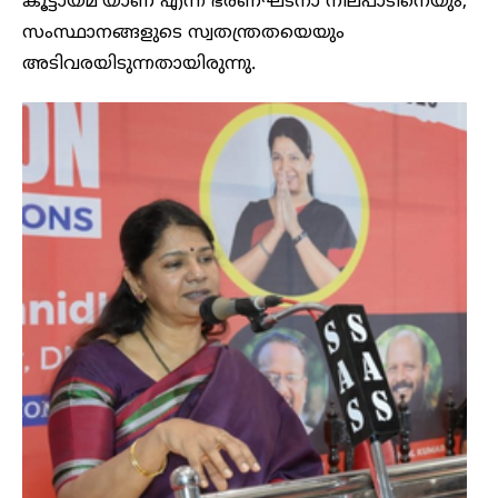
കൂട്ടായ്മ’യാണ് എന്ന ഭരണഘടനാ നിലപാടിനെയും,
സംസ്ഥാനങ്ങളുടെ സ്വതന്ത്രതയെയും
അടിവരയിടുന്നതായിരുന്നു.