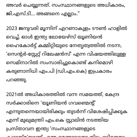
അവർ ചെയ്യുന്നത്. സംസ്ഥാനങ്ങളുടെ അധികാരം,
ജി.എസ്.ടി… അങ്ങനെ എല്ലാം.”
2023 ജനുവരി മൂന്നിന് എറണാകുളം ടൗൺ ഹാളിൽ
വെച്ച്, ഓൾ ഇന്ത്യ ലോയേഴ്സ് യൂണിയൻ
ഹെെകോർട്ട് കമ്മിറ്റിയുടെ നേതൃത്വത്തിൽ നടന്ന,
‘സെന്റർ-സ്റ്റേറ്റ് റിലേഷൻസ്’ എന്ന വിഷയത്തിലുള്ള
സെമിനാറിൽ സംസാരിച്ചുകൊണ്ട് കനിമൊഴി
കരുണാനിധി എം.പി (ഡി.എം.കെ) ഇപ്രകാരം
പറഞ്ഞു.
2021ൽ അധികാരത്തിൽ വന്ന സമയത്ത്, കേന്ദ്ര
സർക്കാരിനെ ‘യൂണിയൻ ഗവണ്മെന്റ്’
എന്നുതന്നെയായിരിക്കും തുടർന്ന് വിശേഷിപ്പിക്കുക
എന്ന് മുഖ്യമന്ത്രി എം.കെ സ്റ്റാലിൻ നടത്തിയ
പ്രസ്താവന ഇന്ത്യ ‘സംസ്ഥാനങ്ങളുടെ