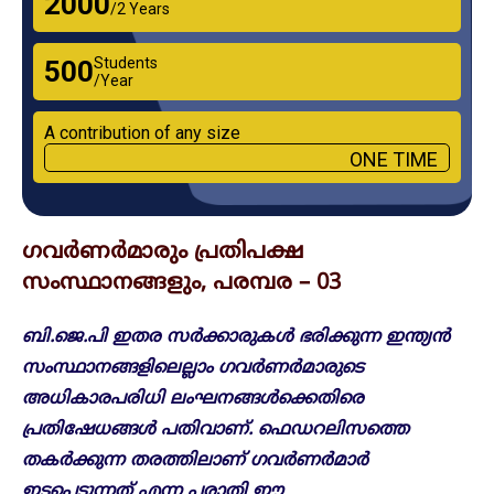
₹2000
/2 Years
Students
₹500
/Year
A contribution of any size
ONE TIME
ഗവർണർമാരും പ്രതിപക്ഷ
സംസ്ഥാനങ്ങളും, പരമ്പര – 03
ബി.ജെ.പി ഇതര സർക്കാരുകൾ ഭരിക്കുന്ന ഇന്ത്യൻ
സംസ്ഥാനങ്ങളിലെല്ലാം ഗവർണർമാരുടെ
അധികാരപരിധി ലംഘനങ്ങൾക്കെതിരെ
പ്രതിഷേധങ്ങൾ പതിവാണ്. ഫെഡറലിസത്തെ
തകർക്കുന്ന തരത്തിലാണ് ഗവർണർമാർ
ഇടപെടുന്നത് എന്ന പരാതി ഈ