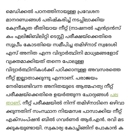
മെഡിക്കൽ പഠനത്തിനായുള്ള പ്രവേശന
മാനദണ്ഡങ്ങൾ പരിഷ്കരിച്ച് നടപ്പിലാക്കിയ
കേന്ദ്രീകൃത രീതിയായ നീറ്റ് (നാ​ഷ​ന​ൽ എ​ൻ​ട്ര​ൻ​സ്
കം ​എ​ലി​ജി​ബി​ലി​റ്റി ടെ​സ്റ്റ്) പരീക്ഷയ്ക്കെതിരെ
സുപ്രീം കോടതിയെ സമീപിച്ച തമിഴ്നാട് സ്വദേശി
എസ് അനിത എന്ന വിദ്യാർത്ഥിനി മാധ്യമങ്ങളോട്
വ്യക്തമാക്കിയത് തന്നെ പോലുള്ള
വിദ്യാർത്ഥിനികൾക്ക് പഠിക്കാനുള്ള അവസരത്തെ
നീറ്റ് ഇല്ലാതാക്കുന്നു എന്നാണ്. പരാജയം
നേരിടേണ്ടിവന്ന അനിതയുടെ ആത്മഹത്യ നീറ്റ്
പരീക്ഷയ്‌ക്കെതിരെ ഉയർത്തുന്ന ചോദ്യങ്ങൾ
പല
താണ്
. നീറ്റ് പ​രീ​ക്ഷ​യി​ൽ നി​ന്ന് ത​മി​ഴ്നാ​ടി​നെ ഒ​ഴി​വാ​
ക്കു​ന്ന​തി​ന് സം​സ്ഥാ​ന നി​യ​മ​സ​ഭ പാ​സാ​ക്കി​യ നീറ്റ്
എക്സംപ്ഷൻ ബി​ൽ ഗ​വ​ർ​ണ​ർ ആ​ർ.​എ​ൻ. ര​വി മ​ട​
ക്കുകയുണ്ടായി. സ്വ​കാ​ര്യ കോ​ച്ചി​ങ്ങി​ന് പോ​കാ​ൻ ക​