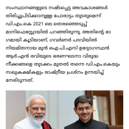
സംസ്ഥാനങ്ങളുടെ നഷ്ടപ്പെട്ട അവകാശങ്ങൾ
തിരിച്ചുപിടിക്കാനുള്ള പോരാട്ടം തുടരുമെന്ന്
ഡി.എം.കെ 2021 ലെ തെരഞ്ഞെടുപ്പ്
മാനിഫെസ്റ്റോയിൽ പറഞ്ഞിരുന്നു. അതിന്റെ ഭാ​
ഗമായി കൂടിയാണ്, ഗവർണർ പദവിയിൽ
നിയമിതനായ മുൻ ഐ.പി.എസ് ഉദ്യോഗസ്ഥൻ
ആർ.എൻ രവിയുടെ ഭരണഘടനാ വിരുദ്ധ
നീക്കങ്ങളെ തുടക്കം മുതൽ തന്നെ ഡി.എം.കെയും
സഖ്യകക്ഷികളും രാഷ്ട്രീയ പ്രശ്‌നം ഉന്നയിച്ച്
നേരിടുന്നത്.