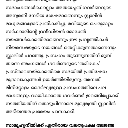
അനുമതിയോട് കൂടിയാണെന്നും
സഭാംഗങ്ങൾക്കെല്ലാം അതയച്ചത് ​ഗവർണറുടെ
അനുമതി നേടിയ ശേഷമാണെന്നും സ്റ്റാലിൻ
മാധ്യമങ്ങളോട് പ്രതികരിച്ചു. രവിയുടെ പെരുമാറ്റം
സർക്കാരിന്റെ ദ്രവീഡിയൻ മോഡൽ
നയങ്ങൾക്കെതിരാണെന്നും ഈ പ്രവൃത്തികൾ
നിയമസഭയുടെ നയങ്ങൾ തെറ്റിക്കുന്നതാണെന്നും
സ്റ്റാലിൻ പറഞ്ഞു. പ്രസംഗം തുടങ്ങുന്നതിന് മുമ്പ്
തന്നെ അംഗങ്ങൾ ഗവർണറുടെ ‘തമിഴകം’
പ്രസ്താവനയ്‌ക്കെതിരെ സഭയിൽ പ്രതിഷേധ
മുദ്രാവാക്യങ്ങൾ ഉയർത്തിയിരുന്നു. അമ്പത്
മിനിറ്റോളം ദൈർഘ്യമുള്ള പ്രസംഗത്തിലെ പല
ഭാഗങ്ങളും വായിക്കാതെ ഗവർണർ ഇറങ്ങിപ്പോക്ക്
നടത്തിയതിന് തൊട്ടുപിന്നാലെ മുഖ്യമന്ത്രി സ്റ്റാലിൻ
അടിയന്തര പ്രമേയം പാസാക്കി.
സാമൂഹ്യനീതിക്ക് എതിരായ വലതുപക്ഷ അജണ്ട