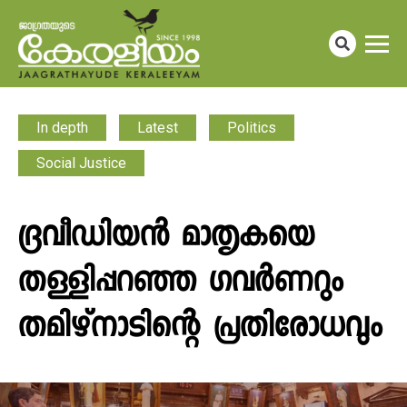
In depth
Latest
Politics
Social Justice
ദ്രവീഡിയൻ മാതൃകയെ
തള്ളിപ്പറഞ്ഞ ​ഗവർണറും
തമിഴ്നാടിന്റെ പ്രതിരോധവും