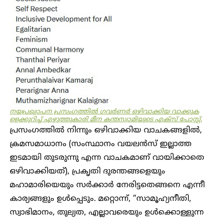
നയപ്രഖ്യാപന പ്രസംഗത്തിൽ ​ഗവർണർ ഒഴിവാക്കിയ വാക്കുക
ളെക്കുറിച്ച് എഴുത്തുകാരി മീന കന്തസ്വാമിയുടെ എക്സ് പോസ്റ്റ്.
പ്രസംഗത്തിൽ നിന്നും ഒഴിവാക്കിയ വാചകങ്ങളിൽ,
ക്രമസമാധാനം (സംസ്ഥാനം വയലൻസ് ഇല്ലാത്ത
ഇടമായി തുടരുന്നു എന്ന വാചകമാണ് വായിക്കാതെ
ഒഴിവാക്കിയത്), പ്രകൃതി ദുരന്തങ്ങളെയും
മഹാമാരിയെയും സർക്കാർ നേരിട്ടതെങ്ങനെ എന്നീ
കാര്യങ്ങളും ഉൾപ്പെടും. മറ്റൊന്ന്, “സാമൂഹ്യനീതി,
സ്വാഭിമാനം, തുല്യത, എല്ലാവരെയും ഉൾക്കൊള്ളുന്ന