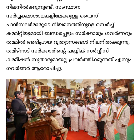
നിലനിൽക്കുന്നുണ്ട്. സംസ്ഥാന
സർവ്വകലാശാലകളിലേക്കുള്ള വൈസ്
ചാൻസലർമാരുടെ നിയമനത്തിനുള്ള സെർച്ച്
കമ്മിറ്റിയുമായി ബന്ധപ്പെട്ടും സർക്കാരും ഗവർണറും
തമ്മിൽ അഭിപ്രായ വ്യത്യാസങ്ങൾ നിലനിൽക്കുന്നു.
തമിഴ്‌നാട് സർക്കാരിന്റെ പബ്ലിക് സർവ്വീസ്
കമ്മീഷൻ സുതാര്യമായല്ല പ്രവർത്തിക്കുന്നത് എന്നും
ഗവർണർ ആരോപിച്ചു.