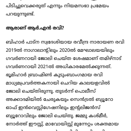
പിടിച്ചുവെക്കരുത് എന്നും നിയമസഭാ പ്രമേയം
പറയുന്നുണ്ട്.
ആരാണ് ആർ.എൻ രവി?
ബിഹാർ പാട്‌ന സ്വദേശിയായ രവീന്ദ്ര നാരായണ രവി
2019ൽ നാഗാലാന്റിലും 2020ൽ മേഘാലയയിലും
ഗവർണറായി ജോലി ചെയ്ത ശേഷമാണ് തമിഴ്‌നാട്
ഗവർണറായി 2021ൽ അധികാരമേൽക്കുന്നത്.
ഭൂമിഹാർ ബ്രാഹ്മിൺ കുടുംബാംഗമായ രവി
മാധ്യമപ്രവർത്തകനായി ചെറിയ കാലയളവിൽ
ജോലി ചെയ്തിരുന്നു. തുടർന്ന് പൊലീസ്
അക്കാദമിയിൽ ചേരുകയും സെൻട്രൽ ബ്യൂറോ
ഓഫ് ഇൻവെസ്റ്റിഗേഷനിലും ഇന്റലിജൻസ്
ബ്യൂറോവിലും ജോലി ചെയ്തു. ജമ്മു കശ്മീർ,
നോർത്ത് ഈസ്റ്റ്, മാവോയിസ്റ്റ് മുന്നേറ്റം ശക്തമായ