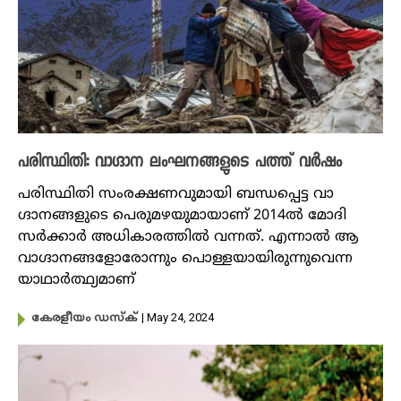
പരിസ്ഥിതി: വാഗ്ദാന ലംഘനങ്ങളുടെ പത്ത് വർഷം
പരിസ്ഥിതി സംരക്ഷണവുമായി ബന്ധപ്പെട്ട വാ​
ഗ്ദാനങ്ങളുടെ പെരുമഴയുമായാണ് 2014ൽ മോദി
സർക്കാർ അധികാരത്തിൽ വന്നത്. എന്നാൽ ആ
വാ​ഗ്ദാനങ്ങളോരോന്നും പൊള്ളയായിരുന്നുവെന്ന
യാഥാർത്ഥ്യമാണ്
| May 24, 2024
കേരളീയം ഡസ്ക്