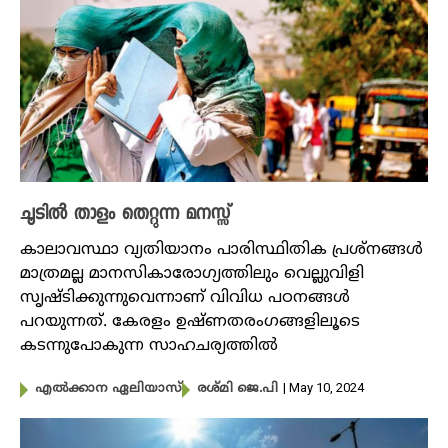
ചൂടിൽ താളം തെറ്റുന്ന മനസ്സ്
കാലാവസ്ഥാ വ്യതിയാനം പാരിസ്ഥിതിക പ്രശ്‌നങ്ങൾ
മാത്രമല്ല മാനസികാരോഗ്യത്തിലും വെല്ലുവിളി
സൃഷ്ടിക്കുന്നുവെന്നാണ് വിവിധ പഠനങ്ങൾ
പറയുന്നത്. കേരളം ഉഷ്ണതരംഗങ്ങളിലൂടെ
കടന്നുപോകുന്ന സാഹചര്യത്തിൽ
| May 10, 2024
എൽക്കാന ഏലിയാസ്
രശ്മി ജെ.പി