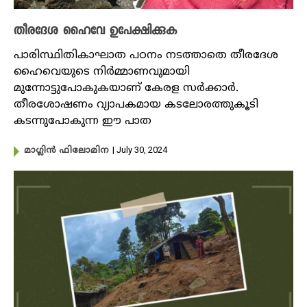
തീരദേശ ഹൈവേ ഉപേക്ഷിക്കുക
പാരിസ്ഥിതികാഘാത പഠനം നടത്താതെ തീരദേശ
ഹൈവെയുടെ നിർമ്മാണവുമായി
മുന്നോട്ടുപോകുകയാണ് കേരള സർക്കാർ.
തീരശോഷണം വ്യാപകമായ കടലോരത്തുകൂടി
കടന്നുപോകുന്ന ഈ പാത
| July 30, 2024
മാ​ഗ്ലിൻ ഫിലോമിന