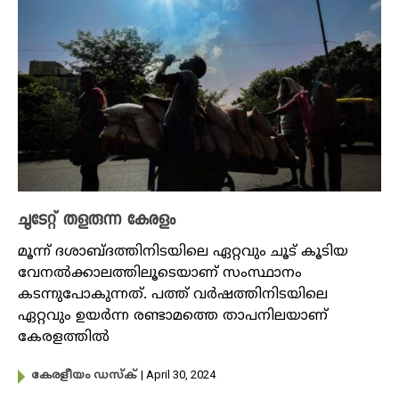
ചൂടേറ്റ് തളരുന്ന കേരളം
മൂന്ന് ദശാബ്ദത്തിനിടയിലെ ഏറ്റവും ചൂട് കൂടിയ
വേനൽക്കാലത്തിലൂടെയാണ് സംസ്ഥാനം
കടന്നുപോകുന്നത്. പത്ത് വർഷത്തിനിടയിലെ
ഏറ്റവും ഉയർന്ന രണ്ടാമത്തെ താപനിലയാണ്
കേരളത്തിൽ
| April 30, 2024
കേരളീയം ഡസ്ക്