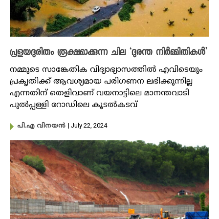
പ്രളയദുരിതം രൂക്ഷമാക്കുന്ന ചില ‘ദുരന്ത നിര്‍മ്മിതികള്‍’
നമ്മുടെ സാങ്കേതിക വിദ്യാഭ്യാസത്തിൽ എവിടെയും
പ്രകൃതിക്ക് ആവശ്യമായ പരിഗണന ലഭിക്കുന്നില്ല
എന്നതിന് തെളിവാണ് വയനാട്ടിലെ മാനന്തവാടി
പുൽപ്പള്ളി റോഡിലെ കൂടൽകടവ്
| July 22, 2024
പി.എ വിനയന്‍