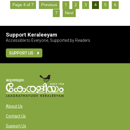
Page 4 of 7
Previous
1
2
3
4
5
6
7
Next
Support Keraleeyam
Accessible to Everyone, Supported by Readers
SUPPORT US
About Us
Contact Us
Support Us