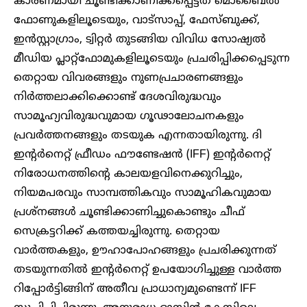
കാരണമായി ചൂണ്ടിക്കാണിക്കപ്പെട്ടത് മൊബൈൽ
ഫോണുകളിലൂടെയും, വാട്സാപ്പ്, ഫേസ്ബുക്ക്,
ഇൻസ്റ്റാഗ്രാം, ട്വിറ്റർ തുടങ്ങിയ വിവിധ സോഷ്യൽ
മീഡിയ പ്ലാറ്റ്ഫോമുകളിലൂടെയും പ്രചരിപ്പിക്കപ്പെടുന്ന
തെറ്റായ വിവരങ്ങളും നുണപ്രചാരണങ്ങളും
നിർത്തലാക്കിക്കൊണ്ട് ദേശവിരുദ്ധവും
സാമൂഹ്യവിരുദ്ധവുമായ ഗൂഢാലോചനകളും
പ്രവർത്തനങ്ങളും തടയുക എന്നതായിരുന്നു. ദി
ഇന്റർനെറ്റ് ഫ്രീഡം ഫൗണ്ടേഷൻ (IFF) ഇന്റർനെറ്റ്
നിരോധനത്തിന്റെ കാലയളവിനെക്കുറിച്ചും,
നിയമപരവും സാമ്പത്തികവും സാമൂഹികവുമായ
പ്രശ്നങ്ങൾ ചൂണ്ടിക്കാണിച്ചുകൊണ്ടും ചീഫ്
സെക്രട്ടറിക്ക് കത്തയച്ചിരുന്നു. തെറ്റായ
വാർത്തകളും, ഊഹാപോഹങ്ങളും പ്രചരിക്കുന്നത്
തടയുന്നതിൽ ഇന്റർനെറ്റ് ഉപയോഗിച്ചുള്ള വാർത്ത
റിപ്പോർട്ടിങ്ങിന് അതീവ പ്രാധാന്യമുണ്ടെന്ന് IFF