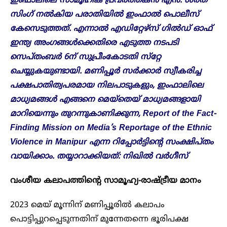
ഇംഫാലിലെ സാമൂഹിക പ്രവര്‍ത്തകന്‍ എന്‍. ശരത്
സിംഗ് നല്‍കിയ പരാതിയിൽ ഇംഫാൽ പൊലീസ്
കേസെടുത്തത്. എന്നാൽ എഡിറ്റേഴ്സ് ഗിൽഡ് ഓഫ്
ഇന്ത്യ അംഗങ്ങൾക്കെതിരെ എടുത്ത നടപടി
സെപ്തംബർ 6ന് സുപ്രീംകോടതി സ്‌റ്റേ
ചെയ്യുകയുണ്ടായി. മണിപ്പൂർ സർക്കാർ സ്വീകരിച്ച
പക്ഷപാതിത്വപരമായ നിലപാടുകളും, ഇംഫാലിലെ
മാധ്യമങ്ങൾ എങ്ങനെ മെയ്തെയ് മാധ്യമങ്ങളായി
മാറിയെന്നും തുറന്നുകാണിക്കുന്ന, Report of the Fact-
Finding Mission on Media’s Reportage of the Ethnic
Violence in Manipur എന്ന റിപ്പോർട്ടിന്റെ സംക്ഷിപ്തം
വായിക്കാം. തയ്യാറാക്കിയത്: നിഖിൽ വർ​ഗീസ്
വംശീയ കലാപത്തിന്റെ സാമൂഹ്യ-രാഷ്ട്രീയ മാനം
2023 മെയ് മൂന്നിന് മണിപ്പൂരിൽ കലാപം
പൊട്ടിപ്പുറപ്പെടുന്നതിന് മുന്നേതന്നെ ഭൂരിപക്ഷ