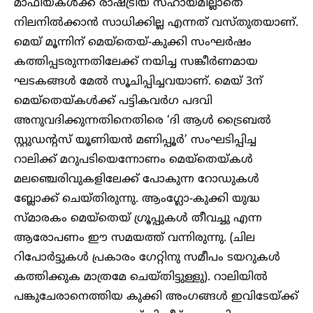
മാഫിയകൾക്ക് രാഷ്ട്രീയ സഹായമില്ലാതെ
നിലനിൽക്കാൻ സാധിക്കില്ല എന്നത് വസ്തുതയാണ്.
മെയ് മൂന്നിന് മെയ്തെയ്-കുക്കി സംഘർഷം
കത്തിപ്പടരുന്നതിലേക്ക്‌ നയിച്ച സങ്കീർണമായ
ഘടകങ്ങൾ മേൽ സൂചിപ്പിച്ചവയാണ്. മെയ് 3ന്
മെയ്തെയ്കൾക്ക് പട്ടികവർഗ പദവി
അനുവദിക്കുന്നതിനെതിരെ ‘ദി ആൾ ട്രൈബൽ
സ്റ്റുഡന്റസ് യൂണിയൻ മണിപ്പൂർ’ സംഘടിപ്പിച്ച
റാലിക്ക് മറുപടിയെന്നോണം മെയ്തെയ്കൾ
മലഞ്ചെരിവുകളിലേക്ക് പോകുന്ന റോഡുകൾ
ബ്ലോക്ക് ചെയ്തിരുന്നു. ആംഗ്ലോ-കുക്കി യുദ്ധ
സ്മാരകം മെയ്തെയ് ഗ്രൂപ്പുകൾ തീവച്ചു എന്ന
ആരോപണം ഈ സമയത്ത് വന്നിരുന്നു. (ചില
റിപോർട്ടുകൾ പ്രകാരം ഗേറ്റിനു സമീപം ടയറുകൾ
കത്തിക്കുക മാത്രമേ ചെയ്തിട്ടുള്ളു). റാലിയിൽ
പങ്കുചേരാനെത്തിയ കുക്കി അംഗങ്ങൾ ഇവിടേയ്ക്ക്