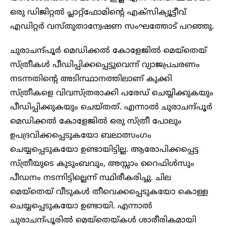
ഒരു ഡിജിറ്റൽ പ്ലാറ്റ്ഫോമിന്റെ എക്സിക്യൂട്ടീവ്
എഡിറ്റർ വസ്തുതാന്വേഷണ സംഘത്തോട് പറഞ്ഞു.
ചുരാചന്ദ്പൂർ മെഡിക്കൽ കോളേജിൽ മെയ്തെയ്
സ്ത്രീകൾ പീഡിപ്പിക്കപ്പെട്ടുവെന്ന് വ്യാജപ്രചരണം
നടന്നതിന്റെ അടിസ്ഥാനത്തിലാണ് കുക്കി
സ്ത്രീകളെ വിവസ്ത്രരാക്കി പരേഡ് ചെയ്യിക്കുകയും
പീഡിപ്പിക്കുകയും ചെയ്തത്. എന്നാൽ ചുരാചന്ദ്പൂർ
മെഡിക്കൽ കോളേജിൽ ഒരു സ്ത്രീ പോലും
ഉപദ്രവിക്കപ്പെടുകയോ ബലാത്സംഗം
ചെയ്യപ്പെടുകയോ ഉണ്ടായിട്ടില്ല. ആരോപിക്കപ്പെട്ട
സ്ത്രീയുടെ കുടുംബവും, അസ്സാം റൈഫിൾസും
പീഡനം നടന്നിട്ടില്ലെന്ന് സ്ഥിരീകരിച്ചു. ചില
മെയ്തെയ് വീടുകൾ തീവെക്കപ്പെടുകയോ കൊള്ള
ചെയ്യപ്പെടുകയോ ഉണ്ടായി. എന്നാൽ
ചുരാചന്ദ്പൂരിൽ മെയ്തെയ്കൾ ശാരീരികമായി