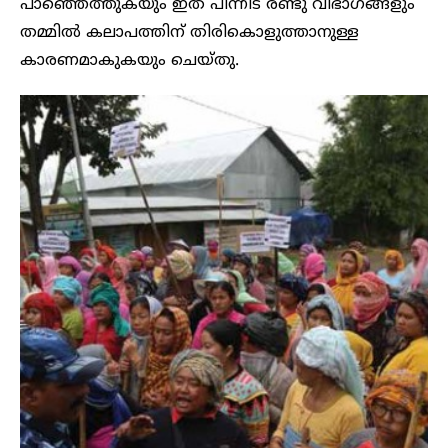
പാഞ്ഞെത്തുകയും ഇത് പിന്നീട് രണ്ടു വിഭാഗങ്ങളും
തമ്മിൽ കലാപത്തിന് തിരികൊളുത്താനുള്ള
കാരണമാകുകയും ചെയ്തു.