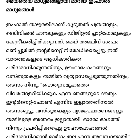
മെയ്തെയ് മാധ്യമങ്ങളായി മാറിയ ഇംഫാൽ
മാധ്യമങ്ങൾ
ഇംഫാൽ താഴ്വരയിലാണ് കൂടുതൽ പത്രങ്ങളും,
ടെലിവിഷൻ ചാനലുകളും ഡിജിറ്റൽ പ്ലാറ്റ്ഫോമുകളും
കേന്ദ്രീകരിച്ചിരിക്കുന്നത്. മെയ് അഞ്ചിന് ശേഷം
മണിപ്പൂരിൽ ഇന്റർനെറ്റ് നിരോധിക്കപ്പെട്ടു. ഇത്
വാർത്തകളുടെ ആധികാരികത
പരിശോധിക്കുന്നതിനും, ഊഹാപോഹങ്ങളും
വസ്തുതകളും തമ്മിൽ വ്യത്യാസപ്പെടുത്തുന്നതിനും,
തടസം നിന്നു. “പൊതുസമൂഹത്തെ
വിവരങ്ങളറിയിക്കുക എന്ന ഞങ്ങളുടെ ദൗത്യം
ഇന്റർനെറ്റ്-ഫോൺ എന്നിവ ഇല്ലാത്തതിനാൽ
തടസപ്പെട്ടു. വസ്തുതകളും വ്യാജപ്രചാരണങ്ങളും
തമ്മിലുള്ള അന്തരം ഇല്ലാതായി. ഓരോ ഭാഗത്ത്
നിന്നും പ്രചരിപ്പിക്കപ്പെട്ട ഊഹാപോഹങ്ങൾ
പരിശോധിക്കാൻ മാർഗം ഇല്ല എന്ന അവസ്ഥയായി.”