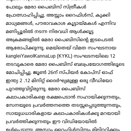
പോലും മേരാ പൈബിസ് സ്ത്രീകൾ
പ്രോത്സാഹിപ്പിച്ചു. അസ്സാം റൈഫിൾസ്, കുക്കി
മാധ്യമങ്ങൾ, പൗരാവകാശ കൂട്ടായ്മകൾ എന്നിവ
മണിപ്പൂരിൽ നടന്ന നിരവധി ആൾക്കൂട്ട
അക്രമങ്ങളിൽ മേരാ പൈബിസിന്റെ ഇടപെടൽ
ആരോപിക്കുന്നു. മെയ്തെയ് വിമത സംഘടനായ
kangleiYawoIKannaLup (KYKL) സംഘടനയിലെ 12
തടവുകാരെ മേരാ പൈബിസ് ബലപ്രയോഗത്തിലൂടെ
മോചിപ്പിച്ചു. ജൂൺ 26ന് സ്പിയർ കോപ്സ് ഓഫ്
ഇന്ത്യ 2 .12 മിനിറ്റ് ദൈർഘ്യമുള്ള ഒരു വീഡിയോ
പുറത്തുവിട്ടിരുന്നു. മേരാ പൈബിസ്
കലാപകാരികളെ രക്ഷപെടാൻ സഹായിക്കുന്നതും,
സേനയുടെ പ്രവർത്തനത്തെ തടസ്സപ്പെടുത്തുന്നതും,
സായുധധാരികളായ കലാപകാരികൾക്കു മറയായി
പ്രവർത്തിക്കുന്നതും ഈ വിഡിയോയിൽ
ഉൾപ്പെടുന്നു. അസ്സാം റൈഫിൾസിനും മിലിറ്ററിക്കും