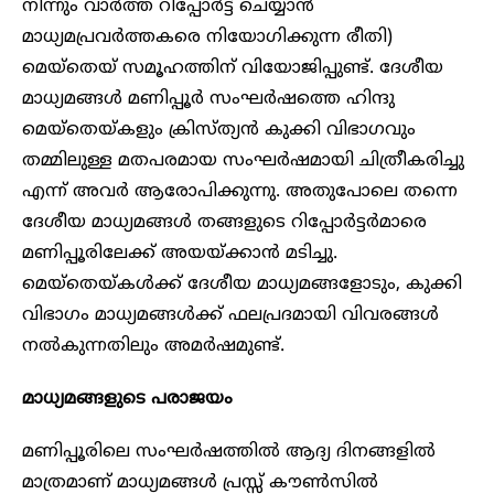
നിന്നും വാർത്ത റിപ്പോർട്ട് ചെയ്യാൻ
മാധ്യമപ്രവർത്തകരെ നിയോ​ഗിക്കുന്ന രീതി)
മെയ്തെയ് സമൂഹത്തിന് വിയോജിപ്പുണ്ട്. ദേശീയ
മാധ്യമങ്ങൾ മണിപ്പൂർ സംഘർഷത്തെ ഹിന്ദു
മെയ്തെയ്കളും ക്രിസ്ത്യൻ കുക്കി വിഭാഗവും
തമ്മിലുള്ള മതപരമായ സംഘർഷമായി ചിത്രീകരിച്ചു
എന്ന് അവർ ആരോപിക്കുന്നു. അതുപോലെ തന്നെ
ദേശീയ മാധ്യമങ്ങൾ തങ്ങളുടെ റിപ്പോർട്ടർമാരെ
മണിപ്പൂരിലേക്ക് അയയ്ക്കാൻ മടിച്ചു.
മെയ്തെയ്കൾക്ക് ദേശീയ മാധ്യമങ്ങളോടും, കുക്കി
വിഭാഗം മാധ്യമങ്ങൾക്ക് ഫലപ്രദമായി വിവരങ്ങൾ
നൽകുന്നതിലും അമർഷമുണ്ട്.
മാധ്യമങ്ങളുടെ പരാജയം
മണിപ്പൂരിലെ സംഘർഷത്തിൽ ആദ്യ ദിനങ്ങളിൽ
മാത്രമാണ് മാധ്യമങ്ങൾ പ്രസ്സ് കൗൺസിൽ