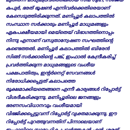
മുതിര്‍ന്ന മാധ്യമപ്രവര്‍ത്തകരായ സീമ ഗുഹ, സഞ്ജയ്
കപുര്‍, ഭരത് ഭൂഷണ്‍ എന്നിവർക്കെതിരെയാണ്
കേസെടുത്തിരിക്കുന്നത്. മണിപ്പൂര്‍ കലാപത്തില്‍
സംസ്ഥാന സര്‍ക്കാരും മണിപ്പൂർ മാധ്യമങ്ങളും
ഏകപക്ഷീയമായി മെയ്തെയ് വിഭാ​ഗത്തിനൊപ്പം
നിന്നു എന്നാണ് വസുതാന്വേഷണ സംഘത്തിന്റെ
കണ്ടെത്തൽ. മണിപ്പൂർ കലാപത്തിൽ ബിരേൻ
സിങ്ങ് സർക്കാരിന്റെ പങ്ക്, ഇംഫാൽ കേന്ദ്രീകരിച്ച്
പ്രവർത്തിക്കുന്ന മാധ്യമങ്ങളുടെ വംശീയ
പക്ഷപാതിത്വം, ഇന്റർനെറ്റ് സേവനങ്ങൾ
നിരോധിക്കപ്പെട്ടത് കലാപത്തെ
രൂക്ഷമാക്കിയതെങ്ങനെ എന്നീ കാര്യങ്ങൾ റിപ്പോർട്ട്
വിശദീകരിക്കുന്നു. മണിപ്പൂരിലെ ജനങ്ങളും
ഭരണസംവിധാനവും വംശീയമായി
വിഭജിക്കപ്പെട്ടുവന്ന് റിപ്പോർട്ട് വ്യക്തമാക്കുന്നു. ഈ
റിപ്പോർട്ട് പുറത്തുവന്നതിന് പിന്നാലെയാണ്