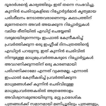
ദൂരദർശന്റെ കാര്യത്തിലും ഇത് തന്നെ സംഭവിച്ചു.
കുന്നിൻ ചെരിവുകളിലെ റിപ്പോർട്ടർമാർ കൃത്യമായ
പരിശീലനം നേടാത്തവരാണെന്നും കലാപത്തിന്
മുന്നേതന്നെ അവർ അയക്കുന്ന റിപ്പോർട്ടുകൾ
വലിയ രീതിയിൽ എഡിറ്റ് ചെയ്യേണ്ടി
വരുമായിരുന്നെന്നും ഇംഫാൽ കേന്ദ്രീകരിച്ച്
പ്രവർത്തിക്കുന്ന ഒരു ഇംഗ്ലീഷ് ദിനപത്രത്തിന്റെ
എഡിറ്റർ പറയുന്നു. ഇത് കുന്നിൻ ചെരിവിൽ
നിന്നുമുള്ള മാധ്യമപ്രവർത്തകരുടെ റിപ്പോർട്ടുകൾ
അവഗണിക്കുന്നതിന് ഒരു കാരണമായി
പരിഗണിക്കാമോ എന്നത് വ്യക്തമല്ല. എന്നാൽ
ഇംഫാൽ കേന്ദ്രീകരിച്ച് പ്രവർത്തിക്കുന്ന
മാധ്യമങ്ങൾക്ക് കുന്നിൻ ചെരിവിലുള്ള
മാധ്യമപ്രവർത്തകരിൽ അത്രത്തോളം
അവിശ്വാസമുണ്ടായിരുന്നു. മറ്റു പ്രാദേശിക
പത്രങ്ങൾക്ക് സമാനമായി മണിപ്പൂരിലും പത്രങ്ങളും,