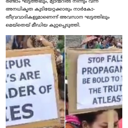
രണ്ടാം ഘട്ടത്തിലും, മ്യാന്മറിൽ നിന്നും വന്ന
അനധികൃത കുടിയേറ്റക്കാരും നാർകോ-
തീവ്രവാദികളുമാണെന്ന് അവസാന ഘട്ടത്തിലും
മെയ്തെയ് മീഡിയ കുറ്റപ്പെടുത്തി.