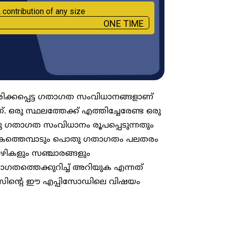
 contribution of any size
ONE TIME
കപ്പെട്ട ഗതാഗത സംവിധാനങ്ങളാണ്
രു സ്ഥലത്തേക്ക് എത്തിച്ചേരേണ്ട ഒരു
പൊതു ഗതാഗത സംവിധാനം രൂപപ്പെടുന്നതും
കത്തെമ്പാടും പൊതു​ ഗതാ​ഗതം പലതരം
ഴികളും സഞ്ചാരങ്ങളും
ാഗതത്തെക്കുറിച്ച് അറിയുക എന്നത്
ൽസിന്റെ ഈ എപ്പിസോഡിലെ വിഷയം