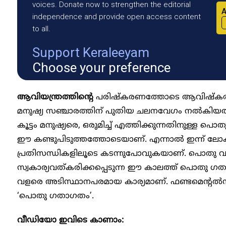
voices. Donate now to strengthen the editorial
A
independence and provide open access content
to all.
Support Keraleeyam
Choose your preference
ആവിയന്ത്രത്തിന്റെ
പരിഷ്കരണത്തോടെ ആവിഷ്കരിക്
മനുഷ്യ സഞ്ചാരത്തിന് പുതിയ ചലനവേഗം നൽകിയത്. ഒ
കൂട്ടം മനുഷ്യരെ, ഒരുമിച്ച് എത്തിക്കുന്നതിനുള്ള 
ഈ കണ്ടുപിടുത്തത്തോടെയാണ്. എന്നാൽ ഇന്ന് ലോ
പ്രതിസന്ധികളിലൂടെ കടന്നുപോവുകയാണ്. പൊതു വ
സ്വകാര്യവത്കരിക്കപ്പെടുന്ന ഈ കാലത്ത് പൊതു ഗത
വളരെ അടിസ്ഥാനപരമായ കാര്യമാണ്. ഫണ്ടമെന്റ
‘പൊതു ​ഗതാ​ഗതം’.
വീഡിയോ ഇവിടെ കാണാം: