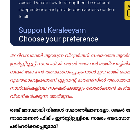
voices. Donate now to strengthen the editorial
A
independence and provide open access content
to all.
Support Keraleeyam
Choose your preference
48 ദിവസമായി തുടരുന്ന വിദ്യാർത്ഥി സമരത്തെ തു
ഇൻസ്റ്റിറ്റ്യൂട്ട് ഡയറക്ടർ ശങ്കർ മോഹൻ രാജിവെച്ചിര
ശങ്കർ മോഹൻ അവകാശപ്പെടുമ്പോൾ ഈ രാജി രക്ഷപ്
വ്യക്തമാക്കുകയാണ് സ്റ്റുഡന്റ് കൗൺസിൽ അംഗമ
നാൾവഴികളിലെ സംഘർഷങ്ങളും തോൽക്കാൻ കഴിയാത്ത 
വിശദീകരിക്കുന്ന അഭിമുഖം.
രണ്ട് മാസമായി നിങ്ങൾ സമരത്തിലാണല്ലോ, ശങ്ക‍
നാരായണൻ ഫിലിം ഇൻസ്റ്റിറ്റ്യൂട്ടിലെ സമരം അവസാന
പരിഹരിക്കപ്പെടുമോ?