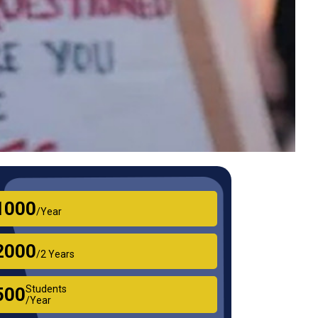
₹1000
/Year
₹2000
/2 Years
Students
₹500
/Year