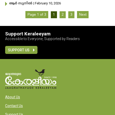
| February 10, 2026
ആർ സുനിൽ
Page 1 of 3
1
2
3
Next
Support Keraleeyam
Accessible to Everyone, Supported by Readers
SUPPORT US
About Us
Contact Us
Support Us