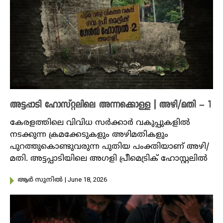
അട്ടപ്പാടി ഹോസ്റ്റലിലെ അന്നക്കൊള്ള | അഴി/മതി – 1
കേരളത്തിലെ വിവിധ സർക്കാർ വകുപ്പുകളിൽ
നടക്കുന്ന ക്രമക്കേടുകളും അഴിമതികളും
പുറത്തുകൊണ്ടുവരുന്ന പുതിയ പംക്തിയാണ് അഴി/
മതി. അട്ടപ്പാടിയിലെ അഗളി പ്രീമെട്രിക് ഹോസ്റ്റലിൽ
| June 18, 2026
ആർ സുനിൽ