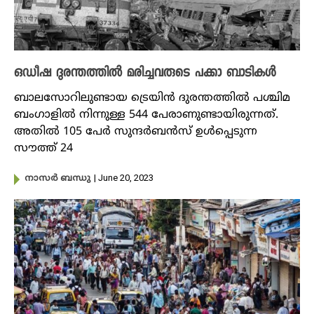
ഒഡീഷ ദുരന്തത്തിൽ മരിച്ചവരുടെ പക്കാ ബാടികൾ
ബാലസോറിലുണ്ടായ ട്രെയിൻ ദുരന്തത്തിൽ പശ്ചിമ
ബംഗാളിൽ നിന്നുള്ള 544 പേരാണുണ്ടായിരുന്നത്.
അതിൽ 105 പേർ സുന്ദർബൻസ് ഉൾപ്പെടുന്ന
സൗത്ത് 24
| June 20, 2023
നാസർ ബന്ധു