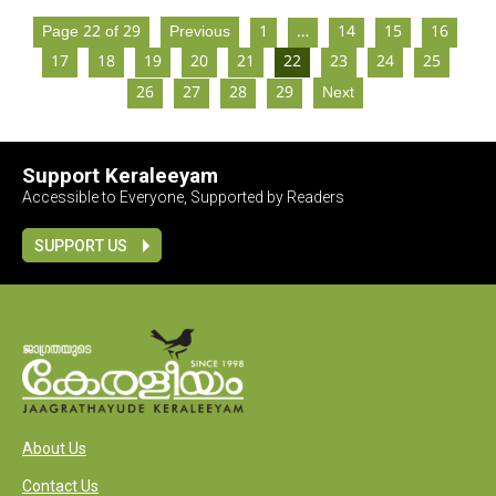
Page 22 of 29
Previous
1
…
14
15
16
17
18
19
20
21
22
23
24
25
26
27
28
29
Next
Support Keraleeyam
Accessible to Everyone, Supported by Readers
SUPPORT US
About Us
Contact Us