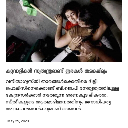
കുറ്റവാളികൾ സ്വതന്ത്രരാണ് ഇരകൾ തടങ്കലിലും
വനിതാഗുസ്തി താരങ്ങൾക്കെതിരെ ദില്ലി
പൊലീസിനെക്കൊണ്ട് ബി.ജെ.പി നേതൃത്വത്തിലുള്ള
കേന്ദ്രസർക്കാ‍ർ നടത്തുന്ന ഭരണകൂ‍ട ഭീകരത,
സ്ത്രീകളുടെ ആത്മാഭിമാനത്തിനും ജനാധിപത്യ
അവകാശങ്ങൾക്കുമാണ് ഞങ്ങൾ
| May 29, 2023