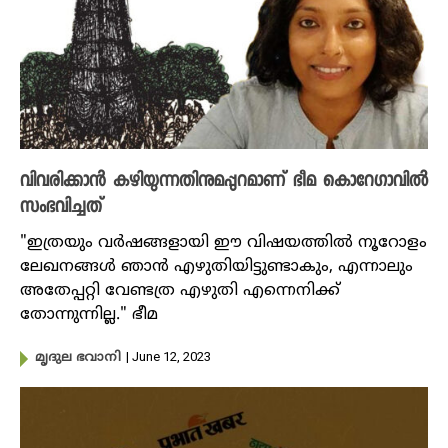
വിവരിക്കാൻ കഴിയുന്നതിനുമപ്പുറമാണ് ഭീമ കൊറേ​ഗാവിൽ
സംഭവിച്ചത്
"ഇത്രയും വർഷങ്ങളായി ഈ വിഷയത്തിൽ നൂറോളം
ലേഖനങ്ങൾ ഞാൻ എഴുതിയിട്ടുണ്ടാകും, എന്നാലും
അതേപ്പറ്റി വേണ്ടത്ര എഴുതി എന്നെനിക്ക്
തോന്നുന്നില്ല." ഭീമ
| June 12, 2023
മൃദുല ഭവാനി