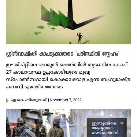
ഗ്രീൻവാഷിംഗ്: കാപട്യക്കാരുടെ ‘പരിസ്ഥിതി സ്നേഹം’
ഈജിപ്റ്റിലെ ശറമുൽ ഷെയ്ഖിൽ തുടങ്ങിയ കോപ്
27 ​കാലാവസ്ഥ ഉച്ചകോടിയുടെ മുഖ്യ
സ്പോൺസറായി കൊക്കക്കോള എന്ന ബഹുരാഷ്ട്ര
കമ്പനി എത്തിയതോടെ
| November 7, 2022
എ.കെ ഷിബുരാജ്