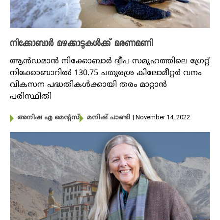
നിക്കോബാർ മഴക്കാടുകൾക്ക് മരണമണി
ആൻഡമാൻ നിക്കോബാർ ദ്വീപ സമൂഹത്തിലെ ഗ്രേറ്റ്
നിക്കോബാറിൽ 130.75 ചതുരശ്ര കിലോമീറ്റർ വനം
വികസന പദ്ധതികൾക്കായി തരം മാറ്റാൻ
പരിസ്ഥിതി
| November 14, 2022
അനിഷ എ മെന്റസ്
മനിഷ് ചാണ്ടി