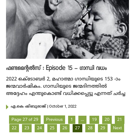
ഫണ്ടമെന്റൽസ് : Episode 15 – ​ഗാന്ധി വധം
2022 ഒക്ടോബർ 2, മഹാത്മാ ​ഗാന്ധിയുടെ 153 -ാം
ജന്മവാർഷികം. ​ഗാന്ധിയുടെ ജന്മദിനത്തിൽ
അദ്ദേഹം എന്തുകൊണ്ട് വധിക്കപ്പെട്ടു എന്നത് ചർച്ച
| October 1, 2022
എ.കെ ഷിബുരാജ്
Page 27 of 29
Previous
1
…
19
20
21
22
23
24
25
26
27
28
29
Next