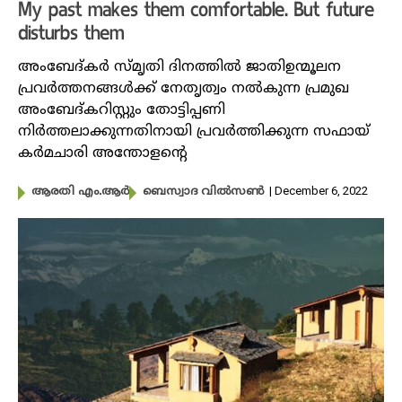
My past makes them comfortable. But future
disturbs them
അംബേദ്‌കർ സ്മൃതി ദിനത്തിൽ ജാതിഉന്മൂലന
പ്രവർത്തനങ്ങൾക്ക് നേതൃത്വം നൽകുന്ന പ്രമുഖ
അംബേദ്കറിസ്റ്റും തോട്ടിപ്പണി
നിർത്തലാക്കുന്നതിനായി പ്രവർത്തിക്കുന്ന സഫായ്
കർമചാരി അന്തോളന്റെ
| December 6, 2022
ആരതി എം.ആർ
ബെസ്വാദ വിൽസൺ