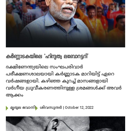
കർണ്ണാടകയിലെ‌ ‘ഹിന്ദുത്വ ലബോറട്ടറി’
ദക്ഷിണേന്ത്യയിലെ സംഘപരിവാർ
പരീക്ഷണശാലയായി കർണ്ണാടക മാറിയിട്ട് ഏറെ
വർഷങ്ങളായി. കഴിഞ്ഞ കുറച്ച് മാസങ്ങളായി
വര്‍ഗീയ ധ്രുവീകരണത്തിനുള്ള ശ്രമങ്ങള്‍ക്ക് അവർ
ആക്കം
| October 12, 2022
മൃദുല ഭവാനി
ശിവസുന്ദർ