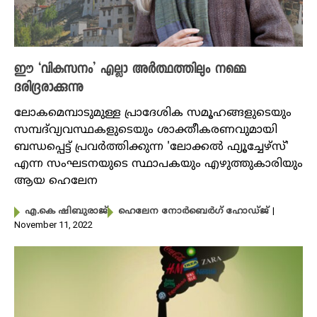
ഈ ‘വികസനം’ എല്ലാ അർത്ഥത്തിലും നമ്മെ
ദരിദ്രരാക്കുന്നു
ലോകമെമ്പാടുമുള്ള പ്രാദേശിക സമൂഹങ്ങളുടെയും
സമ്പദ്‌വ്യവസ്ഥകളുടെയും ശാക്തീകരണവുമായി
ബന്ധപ്പെട്ട് പ്രവർത്തിക്കുന്ന 'ലോക്കൽ ഫ്യൂച്ചേഴ്സ്'
എന്ന സംഘടനയുടെ സ്ഥാപകയും എഴുത്തുകാരിയും
ആയ ഹെലേന
|
എ.കെ ഷിബുരാജ്
ഹെലേന നോർബെർഗ് ഹോഡ്ജ്
November 11, 2022