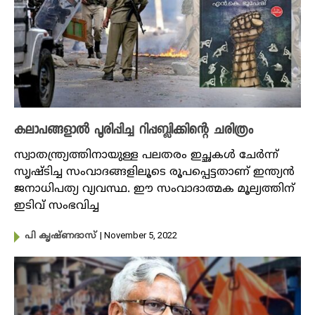
കലാപങ്ങളാല്‍ പൂരിപ്പിച്ച റിപ്പബ്ലിക്കിന്റെ ചരിത്രം
സ്വാതന്ത്ര്യത്തിനായുള്ള പലതരം ഇച്ഛകൾ ചേര്‍ന്ന്
സൃഷ്ടിച്ച സംവാദങ്ങളിലൂടെ രൂപപ്പെട്ടതാണ് ഇന്ത്യന്‍
ജനാധിപത്യ വ്യവസ്ഥ. ഈ സംവാദാത്മക മൂല്യത്തിന്
ഇടിവ് സംഭവിച്ച
| November 5, 2022
പി കൃഷ്​ണദാസ്