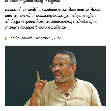
ഓർമ്മപ്പെടുത്തലിന്റെ രാഷ്ട്രീയം
ബാബരി മസ്ജിദ് തകർത്ത കേസിൽ അദ്വാനിയെ
അറസ്റ്റ് ചെയ്ത് കൊണ്ടുപോകുന്ന ചിത്രങ്ങളിൽ
ചിരിച്ചും ആത്മവിശ്വാസത്തോടെയും നിൽക്കുന്ന
നരേന്ദ്ര ദാമോദർദാസ് മോദിയെ
| December 6, 2022
ഫസീല മെഹർ