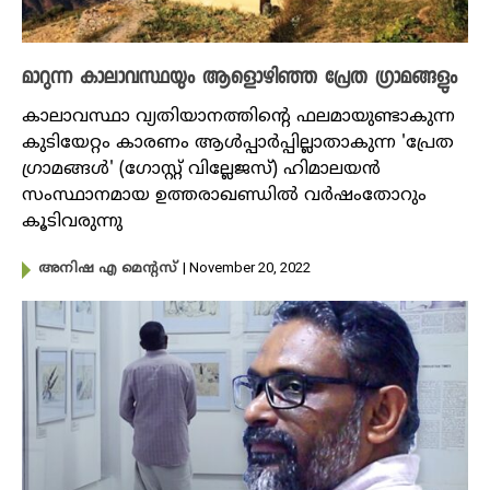
മാറുന്ന കാലാവസ്ഥയും ആളൊഴിഞ്ഞ പ്രേത ​ഗ്രാമങ്ങളും
കാലാവസ്ഥാ വ്യതിയാനത്തിന്റെ ഫലമായുണ്ടാകുന്ന
കുടിയേറ്റം കാരണം ആൾപ്പാർപ്പില്ലാതാകുന്ന 'പ്രേത
ഗ്രാമങ്ങൾ' (ഗോസ്റ്റ് വില്ലേജസ്) ഹിമാലയൻ
സംസ്ഥാനമായ ഉത്തരാഖണ്ഡിൽ വർഷംതോറും
കൂടിവരുന്നു
| November 20, 2022
അനിഷ എ മെന്റസ്