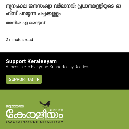
ന്യൂനപക്ഷ ജനസംഖ്യാ വർദ്ധനവ്: പ്രധാനമന്ത്രിയുടെ ഓ
ഫീസ് പറയുന്ന പച്ചക്കള്ളം
അനിഷ എ മെന്റസ്
2 minutes read
Support Keraleeyam
Accessible to Everyone, Supported by Readers
SUPPORT US