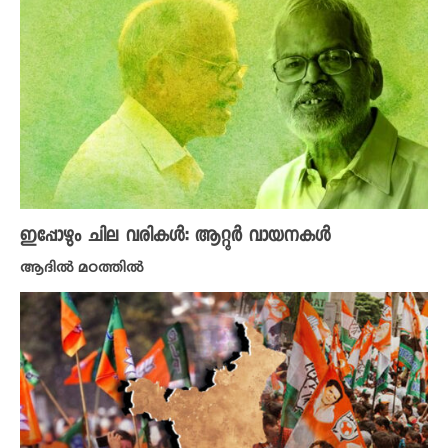
ഇപ്പോഴും ചില വരികൾ: ആറ്റൂർ വായനകൾ
ആദിൽ മഠത്തിൽ