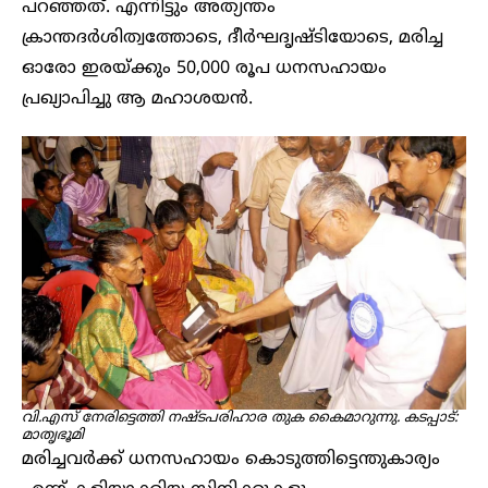
പറഞ്ഞത്. എന്നിട്ടും അത്യന്തം
ക്രാന്തദർശിത്വത്തോടെ, ദീർഘദൃഷ്ടിയോടെ, മരിച്ച
ഓരോ ഇരയ്ക്കും 50,000 രൂപ ധനസഹായം
പ്രഖ്യാപിച്ചു ആ മഹാശയൻ.
വി.എസ് നേരിട്ടെത്തി നഷ്ടപരിഹാര തുക കൈമാറുന്നു. കടപ്പാട്:
മാതൃഭൂമി
മരിച്ചവർക്ക് ധനസഹായം കൊടുത്തിട്ടെന്തുകാര്യം