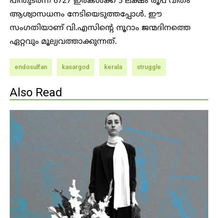
പിന്തുടർന്ന് 6727 ഇരകൾക്ക് 5 ലക്ഷം രൂപ വീതം
ആശ്വാസധനം നേടിയെടുത്തപ്പോൾ. ഈ
സംഗതിയാണ് വി.എസിന്റെ നൂറാം ജന്മദിനത്തെ
ഏറ്റവും മൂല്യവത്താക്കുന്നത്.
endosulfan
kasargod
kerala
struggle
Also Read