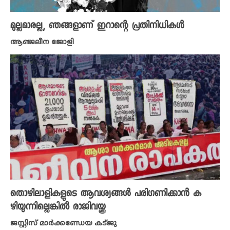
മുല്ലമാരല്ല, ഞങ്ങളാണ് ഇറാന്റെ പ്രതിനിധികൾ
ആഞ്ജലീന ജോളി
തൊഴിലാളികളുടെ ആവശ്യങ്ങൾ പരി​ഗണിക്കാൻ ക
ഴിയുന്നില്ലെങ്കിൽ രാജിവയ്ക്കൂ
ജസ്റ്റിസ് മാർക്കണ്ഡേയ കട്‍ജു