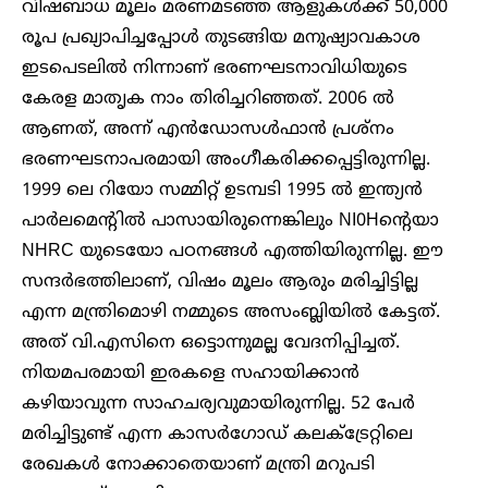
വിഷബാധ മൂലം മരണമടഞ്ഞ ആളുകൾക്ക് 50,000
രൂപ പ്രഖ്യാപിച്ചപ്പോൾ തുടങ്ങിയ മനുഷ്യാവകാശ
ഇടപെടലിൽ നിന്നാണ് ഭരണഘടനാവിധിയുടെ
കേരള മാതൃക നാം തിരിച്ചറിഞ്ഞത്. 2006 ൽ
ആണത്, അന്ന് എൻഡോസൾഫാൻ പ്രശ്നം
ഭരണഘടനാപരമായി അംഗീകരിക്കപ്പെട്ടിരുന്നില്ല.
1999 ലെ റിയോ സമ്മിറ്റ് ഉടമ്പടി 1995 ൽ ഇന്ത്യൻ
പാർലമെന്റിൽ പാസായിരുന്നെങ്കിലും NI0Hന്റെയാ
NHRC യുടെയോ പഠനങ്ങൾ എത്തിയിരുന്നില്ല. ഈ
സന്ദർഭത്തിലാണ്, വിഷം മൂലം ആരും മരിച്ചിട്ടില്ല
എന്ന മന്ത്രിമൊഴി നമ്മുടെ അസംബ്ലിയിൽ കേട്ടത്.
അത് വി.എസിനെ ഒട്ടൊന്നുമല്ല വേദനിപ്പിച്ചത്.
നിയമപരമായി ഇരകളെ സഹായിക്കാൻ
കഴിയാവുന്ന സാഹചര്യവുമായിരുന്നില്ല. 52 പേർ
മരിച്ചിട്ടുണ്ട് എന്ന കാസർ​ഗോഡ് കലക്ട്രേറ്റിലെ
രേഖകൾ നോക്കാതെയാണ് മന്ത്രി മറുപടി