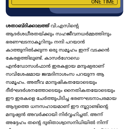
ONE TIME
ശതാബ്ദിക്കാലത്ത്
വി.എസിന്റെ
ആദർശധീരതയ്ക്കും സഹജീവനധർമ്മത്തിനും
ഭരണഘടനാകൂറിനും നന്ദി പറയാൻ
കാത്തുനിൽക്കുന്ന ഒരു സമൂഹം ഇന്ന് വടക്കൻ
കേരളത്തിലുണ്ട്. കാസർ​ഗോഡെ
എൻഡോസൾഫാൻ ഇരകളായ മനുഷ്യരാണ്
സവിശേഷമായ ജന്മദിനാശംസ പറയുന്ന ആ
സമൂഹം. അതീവ മാനുഷികതയോടെയും
ദീർഘദർശനത്തോടെയും നൈതികതയോടെയും
ഈ ഇരകളെ ചേർത്തുപിടിച്ച ഭരണഘടനാപരമായ
ആദ്യത്തെ ധനസഹായമാണ് ഈ നൂറ്റാണ്ടിന്റെ
മനുഷ്യൻ അവർക്കായി നിർവ്വഹിച്ചത്. അന്ന്
അദ്ദേഹം തന്റെ ദുരിതാശ്വാസനിധിയിൽ നിന്ന്