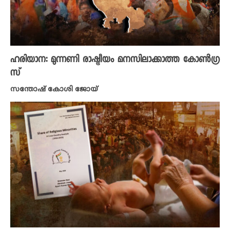
ഹരി‌യാന: മുന്നണി രാഷ്ട്രീയം മനസിലാക്കാത്ത കോൺ‌​ഗ്ര
സ്
സന്തോഷ് കോശി ജോയ്