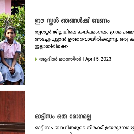
ഈ സ്കൂൾ ഞങ്ങൾക്ക് വേണം
തൃശൂർ ജില്ലയിലെ കയ്പമം​ഗലം ഗ്രാമപ
അടച്ചുപൂട്ടാൻ ഉത്തരവായിരിക്കുന്നു. ഒരു
ഇല്ലാതിരിക്കെ
| April 5, 2023
ആദിൽ മഠത്തിൽ
ഓട്ടിസം ഒരു രോ​ഗമല്ല
ഓട്ടിസം ബാധിതരുടെ നിരക്ക് ഉയരുമ്പോഴു