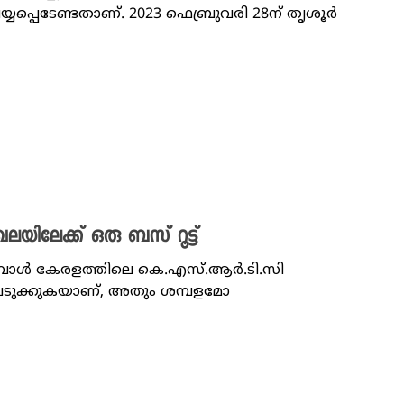
യപ്പെടേണ്ടതാണ്. 2023 ഫെബ്രുവരി 28ന് തൃശൂർ
യിലേക്ക് ഒരു ബസ് റൂട്ട്
പോൾ കേരളത്തിലെ കെ.എസ്.ആർ.ടി.സി
ലെടുക്കുകയാണ്, അതും ശമ്പളമോ