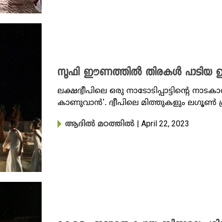
സൂഫി ഈണത്തിൽ തിരകൾ പാടിയ ഉറ
ലക്ഷദ്വീപിലെ ഒരു നാടോടിപ്പാട്ടിന്റെ ന
കാണുവാൻ'. ദ്വീപിലെ മിത്തുകളും ലഗൂൺ പ
| April 22, 2023
ആദിൽ മഠത്തിൽ