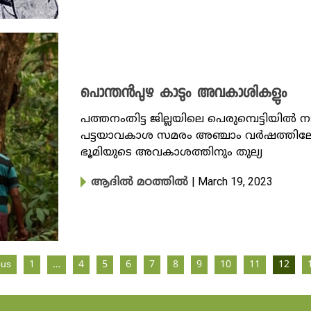
പൊന്തൻപുഴ കാടും അവകാശികളും
പത്തനംതിട്ട ജില്ലയിലെ പെരുമ്പെട്ടിയി
പട്ടയാവകാശ സമരം അഞ്ചാം വർഷത്തിലേക
ഭൂമിയുടെ അവകാശത്തിനും തുല്യ
| March 19, 2023
ആദിൽ മഠത്തിൽ
ous
1
…
4
5
6
7
8
9
10
11
12