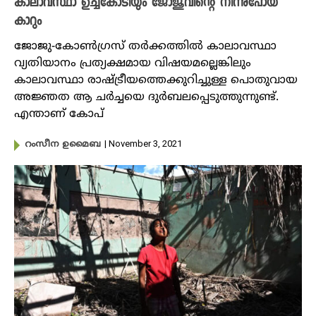
കാലാവസ്ഥാ ഉച്ചകോടിയും ജോജുവിന്റെ നിന്നുപോയ
കാറും
ജോജു-കോൺ​ഗ്രസ് തർക്കത്തിൽ കാലാവസ്ഥാ
വ്യതിയാനം പ്രത്യക്ഷമായ വിഷയമല്ലെങ്കിലും
കാലാവസ്ഥാ രാഷ്ട്രീയത്തെക്കുറിച്ചുള്ള പൊതുവായ
അജ്ഞത ആ ചർച്ചയെ ദുർബലപ്പെടുത്തുന്നുണ്ട്.
എന്താണ് കോപ്
| November 3, 2021
റംസീന ഉമൈബ