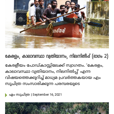
കേരളം, കാലാവസ്ഥാ വ്യതിയാനം, നിലനിൽപ്പ് (ഭാ​ഗം 2)
കേരളീയം പോഡ്കാസ്റ്റിലേക്ക് സ്വാ​ഗതം. ‘കേരളം,
കാലാവസ്ഥാ വ്യതിയാനം, നിലനിൽപ്പ്’ എന്ന
വിഷയത്തെക്കുറിച്ച് മാധ്യമ പ്രവർത്തകയായ എം
സുചിത്ര സംസാരിക്കുന്ന പരമ്പരയുടെ
| September 16, 2021
എം സുചിത്ര