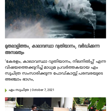
മുതലാളിത്തം, കാലാവസ്ഥാ വ്യതിയാനം, വർദ്ധിക്കുന്ന
അസമത്വം
‘കേരളം, കാലാവസ്ഥാ വ്യതിയാനം, നിലനിൽപ്പ്’ എന്ന
വിഷയത്തെക്കുറിച്ച് മാധ്യമ പ്രവർത്തകയായ എം
സുചിത്ര സംസാരിക്കുന്ന പോഡ്കാസ്റ്റ് പരമ്പരയുടെ
അഞ്ചാം ഭാ​ഗം,
| October 7, 2021
എം സുചിത്ര