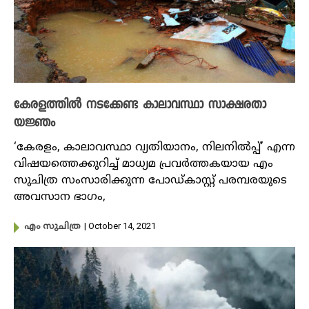
കേരളത്തിൽ നടക്കേണ്ട കാലാവസ്ഥാ സാക്ഷരതാ
യജ്ഞം
‘കേരളം, കാലാവസ്ഥാ വ്യതിയാനം, നിലനിൽപ്പ്’ എന്ന
വിഷയത്തെക്കുറിച്ച് മാധ്യമ പ്രവർത്തകയായ എം
സുചിത്ര സംസാരിക്കുന്ന പോഡ്കാസ്റ്റ് പരമ്പരയുടെ
അവസാന ഭാ​ഗം,
| October 14, 2021
എം സുചിത്ര