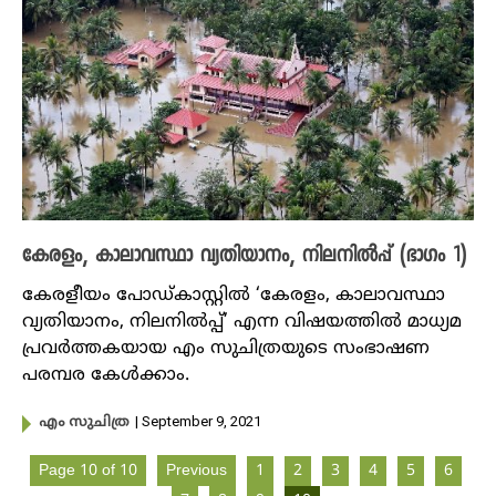
കേരളം, കാലാവസ്ഥാ വ്യതിയാനം, നിലനിൽപ്പ് (ഭാ​ഗം 1)
കേരളീയം പോഡ്കാസ്റ്റിൽ ‘കേരളം, കാലാവസ്ഥാ
വ്യതിയാനം, നിലനിൽപ്പ്’ എന്ന വിഷയത്തിൽ മാധ്യമ
പ്രവർത്തകയായ എം സുചിത്രയുടെ സംഭാഷണ
പരമ്പര കേൾക്കാം.
| September 9, 2021
എം സുചിത്ര
Page 10 of 10
Previous
1
2
3
4
5
6