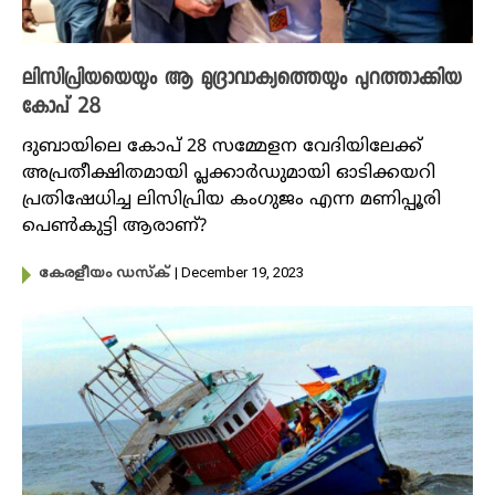
ലിസിപ്രിയയെയും ആ മുദ്രാവാക്യത്തെയും പുറത്താക്കിയ
കോപ് 28
ദുബായിലെ കോപ് 28 സമ്മേളന വേദിയിലേക്ക്
അപ്രതീക്ഷിതമായി പ്ലക്കാർഡുമായി ഓടിക്കയറി
പ്രതിഷേധിച്ച ലിസിപ്രിയ കം​ഗുജം എന്ന മണിപ്പൂരി
പെൺകുട്ടി ആരാണ്?
| December 19, 2023
കേരളീയം ഡസ്ക്