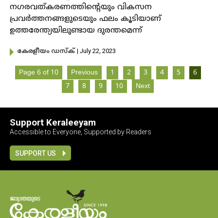
നഗരവത്കരണത്തിന്റെയും വികസന
പ്രവർത്തനങ്ങളുടെയും ഫലം കൂടിയാണ്
ഉത്തരേന്ത്യയിലുണ്ടായ ദുരന്തമെന്ന്
| July 22, 2023
കേരളീയം ഡസ്ക്
Page 6 of 10
Previous
1
2
3
4
5
6
7
8
9
10
Next
Support Keraleeyam
Accessible to Everyone, Supported by Readers
SUPPORT US