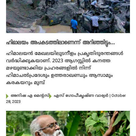
ഹിമാലയം അപകടത്തിലാണെന്ന് അറിഞ്ഞിട്ടും…
ഹിമാലയൻ മേഖലയിലുടനീളം പ്രകൃതിദുരന്തങ്ങൾ
വർദ്ധിക്കുകയാണ്. 2023 ആ​ഗസ്റ്റിൽ കനത്ത
മഴയുണ്ടാക്കിയ പ്രഹരങ്ങളിൽ നിന്ന്
ഹിമാചൽപ്രദേശും ഉത്തരാഖണ്ഡും ആസാമും
കരകയറും മുമ്പ്
| October
അനിഷ എ മെന്റസ്
എസ് ഗോപീകൃഷ്ണ വാര്യർ
28, 2023