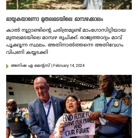
മായുകയാണോ മുതലമടയിലെ മാമ്പഴക്കാലം
കാൽ നൂറ്റാണ്ടിന്റെ ചരിത്രമുണ്ട് മാം​ഗോസിറ്റിയായ
മുതലമടയിലെ മാമ്പഴ രുചിക്ക്. രാജ്യത്താദ്യം മാവ്
പൂക്കൂന്ന സ്ഥലം. അതിനാൽത്തന്നെ അതിവേ​ഗം
വിപണി കയ്യടക്കി
| February 14, 2024
അനിഷ എ മെന്റസ്