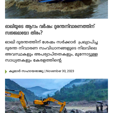
ഓഖിയുടെ ആറാം വർഷം: ദുരന്തനിവാരണത്തിന്
സജ്ജമായോ തീരം?
ഓഖി ദുരന്തത്തിന് ശേഷം സർക്കാർ പ്രഖ്യാപിച്ച
ദുരന്ത നിവാരണ സംവിധാനങ്ങളുടെ നിലവിലെ
അവസ്ഥകളും അപര്യാപ്തതകളും, മുന്നോട്ടുള്ള
സാധ്യതകളും കേരളത്തിന്റെ
| November 30, 2023
കുമാർ സഹായരാജു