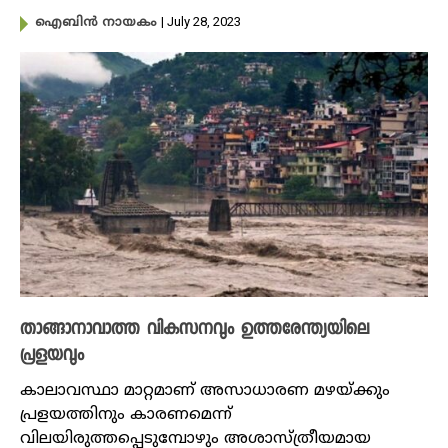
| July 28, 2023
ഐബിൻ നായകം
താങ്ങാനാവാത്ത വികസനവും ഉത്തരേന്ത്യയിലെ
പ്രളയവും
കാലാവസ്ഥാ മാറ്റമാണ് അസാധാരണ മഴയ്ക്കും
പ്രളയത്തിനും കാരണമെന്ന്
വിലയിരുത്തപ്പെടുമ്പോഴും അശാസ്ത്രീയമായ