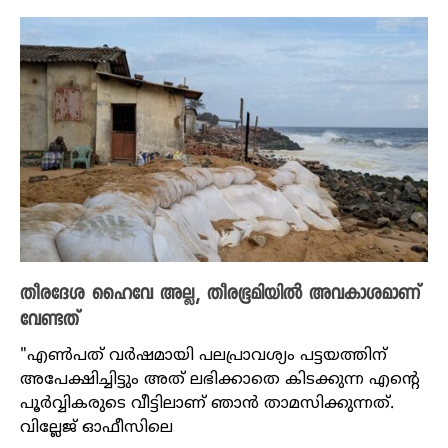
തീരദേശ ഹൈവേ അല്ല, തീരഭൂമിയിൽ അവകാശമാണ്
വേണ്ടത്
"എൺപത് വർഷമായി പലപ്രാവശ്യം പട്ടയത്തിന്
അപേക്ഷിച്ചിട്ടും അത് ലഭിക്കാതെ കിടക്കുന്ന എന്റെ
പൂർവ്വികരുടെ വീട്ടിലാണ് ഞാൻ താമസിക്കുന്നത്.
വില്ലേജ് ഓഫീസിലെ