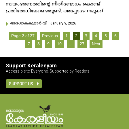
സ്വയംഭരണത്തിൻ്റെ നീതിബോധം കൊണ്ട്
പ്രതിരോധിക്കേണ്ടതുണ്ട്. അപ്പോഴേ നമുക്ക്
| January 9, 2026
അശോകകുമാർ വി
Page 2 of 27
Previous
1
2
3
4
5
6
7
8
9
10
…
27
Next
Support Keraleeyam
Accessible to Everyone, Supported by Readers
SUPPORT US