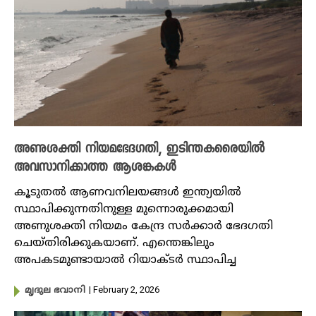
അണുശക്തി നിയമഭേദഗതി, ഇടിന്തകരൈയില്‍
അവസാനിക്കാത്ത ആശങ്കകള്‍
കൂടുതൽ ആണവനിലയങ്ങൾ ഇന്ത്യയിൽ
സ്ഥാപിക്കുന്നതിനുള്ള മുന്നൊരുക്കമായി
അണുശക്തി നിയമം കേന്ദ്ര സർക്കാർ ഭേദഗതി
ചെയ്തിരിക്കുകയാണ്. എന്തെങ്കിലും
അപകടമുണ്ടായാൽ റിയാക്ട‍ർ സ്ഥാപിച്ച
| February 2, 2026
മൃദുല ഭവാനി