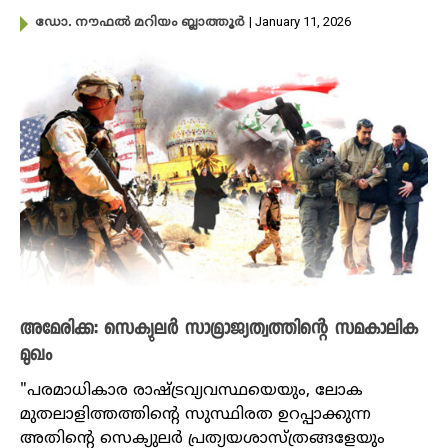
| January 11, 2026
ഡോ. നൗഫൽ മറിയം ബ്ലാത്തൂർ
അമേരിക്ക: സെക്യുലർ സാമ്രാജ്യത്വത്തിന്റെ സമകാലിക
മുഖം
"പരമാധികാര രാഷ്ട്രവ്യവസ്ഥയെയും, ലോക
മുതലാളിത്തത്തിൻ്റെ സുസ്ഥിരത ഉറപ്പാക്കുന്ന
അതിൻ്റെ സെക്യുലർ പ്രത്യയശാസ്ത്രങ്ങളേയും