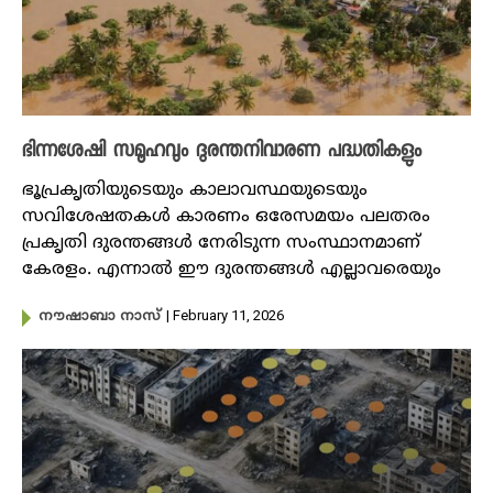
ഭിന്നശേഷി സമൂഹവും ദുരന്തനിവാരണ പദ്ധതികളും
ഭൂപ്രകൃതിയുടെയും കാലാവസ്ഥയുടെയും
സവിശേഷതകൾ കാരണം ഒരേസമയം പലതരം
പ്രകൃതി ദുരന്തങ്ങൾ നേരിടുന്ന സംസ്ഥാനമാണ്
കേരളം. എന്നാൽ ഈ ദുരന്തങ്ങൾ എല്ലാവരെയും
| February 11, 2026
നൗഷാബാ നാസ്