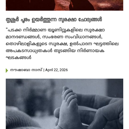
തൃശൂ‍ർ പൂരം ഉയ‍ർത്തുന്ന സുരക്ഷാ ചോദ്യങ്ങൾ
"പടക്ക നിർമ്മാണ യൂണിറ്റുകളിലെ സുരക്ഷാ
മാനദണ്ഡങ്ങൾ, സംഭരണ സംവിധാനങ്ങൾ,
തൊഴിലാളികളുടെ സുരക്ഷ, ഉൽപാദന ഘട്ടത്തിലെ
അപകടസാധ്യതകൾ തുടങ്ങിയ നിർണായക
ഘടകങ്ങൾ
| April 22, 2026
നൗഷാബാ നാസ്