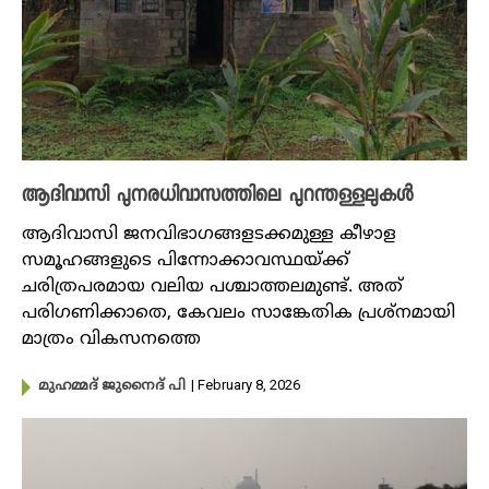
ആദിവാസി പുനരധിവാസത്തിലെ പുറന്തള്ളലുകൾ
ആദിവാസി ജനവിഭാഗങ്ങളടക്കമുള്ള കീഴാള
സമൂഹങ്ങളുടെ പിന്നോക്കാവസ്ഥയ്ക്ക്
ചരിത്രപരമായ വലിയ പശ്ചാത്തലമുണ്ട്. അത്
പരിഗണിക്കാതെ, കേവലം സാങ്കേതിക പ്രശ്നമായി
മാത്രം വികസനത്തെ
| February 8, 2026
മുഹമ്മദ് ജുനൈദ് പി