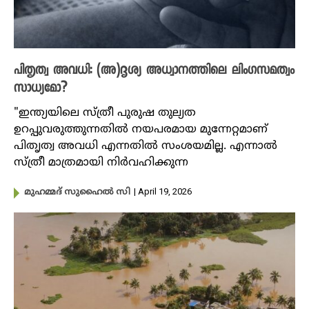
പിതൃത്വ അവധി: (അ)ദൃശ്യ അധ്വാനത്തിലെ ലിംഗസമത്വം
സാധ്യമോ?
"ഇന്ത്യയിലെ സ്ത്രീ പുരുഷ തുല്യത
ഉറപ്പുവരുത്തുന്നതിൽ നയപരമായ മുന്നേറ്റമാണ്
പിതൃത്വ അവധി എന്നതിൽ സംശയമില്ല. എന്നാൽ
സ്ത്രീ മാത്രമായി നിർവഹിക്കുന്ന
| April 19, 2026
മുഹമ്മദ് സുഹൈൽ സി